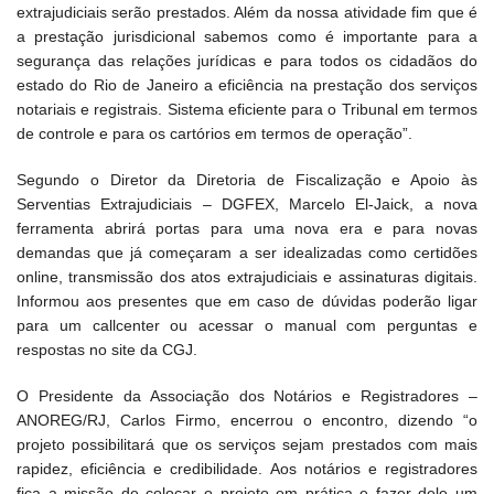
extrajudiciais serão prestados. Além da nossa atividade fim que é
a prestação jurisdicional sabemos como é importante para a
segurança das relações jurídicas e para todos os cidadãos do
estado do Rio de Janeiro a eficiência na prestação dos serviços
notariais e registrais. Sistema eficiente para o Tribunal em termos
de controle e para os cartórios em termos de operação”.
Segundo o Diretor da Diretoria de Fiscalização e Apoio às
Serventias Extrajudiciais – DGFEX, Marcelo El-Jaick, a nova
ferramenta abrirá portas para uma nova era e para novas
demandas que já começaram a ser idealizadas como certidões
online, transmissão dos atos extrajudiciais e assinaturas digitais.
Informou aos presentes que em caso de dúvidas poderão ligar
para um callcenter ou acessar o manual com perguntas e
respostas no site da CGJ.
O Presidente da Associação dos Notários e Registradores –
ANOREG/RJ, Carlos Firmo, encerrou o encontro, dizendo “o
projeto possibilitará que os serviços sejam prestados com mais
rapidez, eficiência e credibilidade. Aos notários e registradores
fica a missão de colocar o projeto em prática e fazer dele um