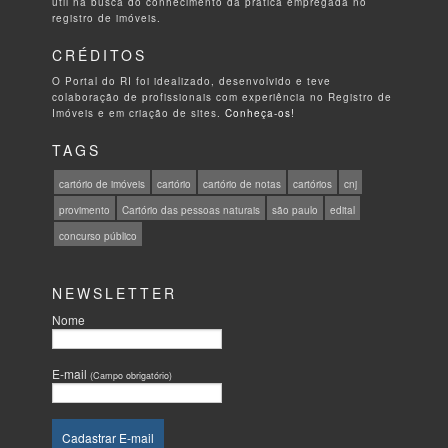
útil na busca do conhecimento da prática empregada no
registro de imóveis.
CRÉDITOS
O Portal do RI foi idealizado, desenvolvido e teve
colaboração de profissionais com experiência no Registro de
Imóveis e em criação de sites.
Conheça-os!
TAGS
cartório de imóveis
cartório
cartório de notas
cartórios
cnj
provimento
Cartório das pessoas naturais
são paulo
edital
concurso público
NEWSLETTER
Nome
E-mail
(Campo obrigatório)