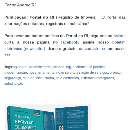
Fonte: Anoreg/RJ.
Publicação: Portal do RI
(Registro de Imóveis) | O Portal das
informações notariais, registrais e imobiliárias!
Para acompanhar as notícias do Portal do RI, siga-nos no
twitter
,
curta a nossa página no
facebook
, assine nosso
boletim
eletrônico (newsletter)
, diário e gratuito, ou
cadastre-se
em nosso
site.
Tags:
agilidade
,
autenticidade
,
cartório
,
cgj
,
eficiência
,
fé pública
,
modernização
,
nova ferramenta
,
novo selo
,
prestação de serviços
,
projeto
,
segurança
,
selo de fiscalização
,
selo eletrônico
,
sistemas interligados
,
substituição