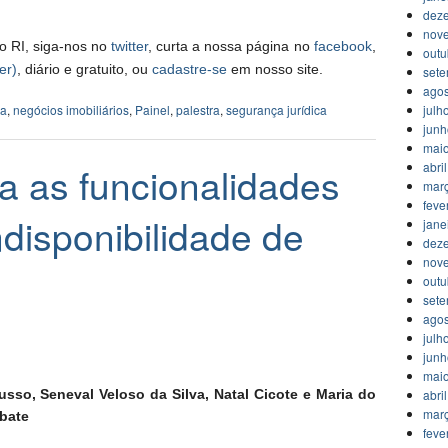
dez
nov
o RI, siga-nos no
twitter
, curta a nossa página no
facebook
,
outu
er)
, diário e gratuito, ou
cadastre-se
em nosso site.
set
agos
ia
,
negócios imobiliários
,
Painel
,
palestra
,
segurança jurídica
julh
jun
mai
a as funcionalidades
abri
mar
feve
ndisponibilidade de
jane
dez
nov
outu
set
agos
julh
jun
mai
usso, Seneval Veloso da Silva, Natal Cicote e Maria do
abri
mar
bate
feve