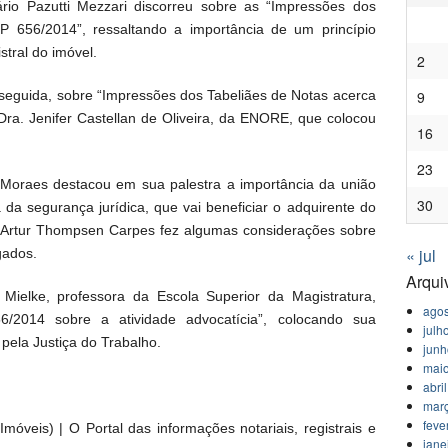
rio Pazutti Mezzari discorreu sobre as “Impressões dos
MP 656/2014”, ressaltando a importância de um princípio
stral do imóvel.
2
9
seguida, sobre “Impressões dos Tabeliães de Notas acerca
Dra. Jenifer Castellan de Oliveira, da ENORE, que colocou
16
23
de Moraes destacou em sua palestra a importância da união
30
 da segurança jurídica, que vai beneficiar o adquirente do
 Artur Thompsen Carpes fez algumas considerações sobre
« jul
gados.
Arqui
 Mielke, professora da Escola Superior da Magistratura,
agos
/2014 sobre a atividade advocatícia”, colocando sua
julh
pela Justiça do Trabalho.
jun
mai
abri
mar
feve
móveis) | O Portal das informações notariais, registrais e
jane