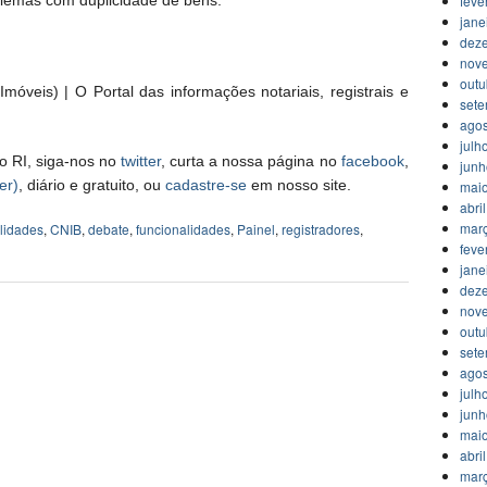
oblemas com duplicidade de bens.
feve
jane
dez
nov
outu
móveis) | O Portal das informações notariais, registrais e
set
agos
julh
o RI, siga-nos no
twitter
, curta a nossa página no
facebook
,
jun
er)
, diário e gratuito, ou
cadastre-se
em nosso site.
mai
abri
mar
ilidades
,
CNIB
,
debate
,
funcionalidades
,
Painel
,
registradores
,
feve
jane
dez
nov
outu
set
agos
julh
jun
mai
abri
mar