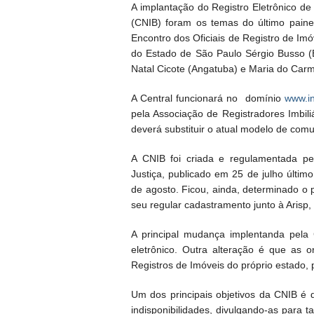
A implantação do Registro Eletrônico de
(CNIB) foram os temas do último painel
Encontro dos Oficiais de Registro de Imó
do Estado de São Paulo Sérgio Busso (Br
Natal Cicote (Angatuba) e Maria do Carm
A Central funcionará no domínio
www.in
pela Associação de Registradores Imbil
deverá substituir o atual modelo de com
A CNIB foi criada e regulamentada pe
Justiça, publicado em 25 de julho último
de agosto. Ficou, ainda, determinado o p
seu regular cadastramento junto à Arisp
A principal mudança implentanda pela
eletrônico. Outra alteração é que as 
Registros de Imóveis do próprio estado, 
Um dos principais objetivos da CNIB é da
indisponibilidades, divulgando-as para t