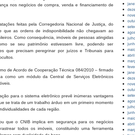
jane
ança nos negócios de compra, venda e financiamento de
dez
nov
outu
tatações feitas pela Corregedoria Nacional de Justiça, do
set
e que as ordens de indisponibilidade não chegavam ao
agos
sileiros. Como consequência, imóveis de pessoas atingidas
julh
jun
como se seu patrimônio estivessem livre, podendo ser
mai
tes que precisam peregrinar por juízos e Tribunais para
abri
cultos.
mar
feve
 Termo de Acordo de Cooperação Técnica 084/2010 – firmado
jane
na como um módulo da Central de Serviços Eletrônicos
dez
óveis.
nov
outu
set
ração para o sistema eletrônico prevê inúmeras vantagens
agos
u que se trata de um trabalho árduo em um primeiro momento
julh
ndividualidades de cada região.
jun
mai
sou que o CNIB implica em segurança para os negócios
abri
 rastrear todos os imóveis, constituindo uma ferramenta
mar