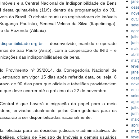
jane
 Imóveis e a Central Nacional de Indisponibilidade de Bens
dez
 desta quinta-feira (11/9) dentro da programação do XLI
nov
veis do Brasil. O debate reuniu os registradores de imóveis
outu
agança Paulista), Seneval Veloso da Silva (Itapetininga),
set
o de Rezende (Atibaia).
agos
julh
jun
disponibilidade.org.br
– desenvolvido, mantido e operado
mai
iários de São Paulo (Arisp), com a cooperação do IRIB – e
abri
unicações das indisponibilidades de bens.
mar
feve
lo Provimento nº 39/2014, da Corregedoria Nacional de
jane
, entrando em vigor 15 dias após referida data, ou seja, 8
dez
nov
razo de 90 dias para que oficiais e tabeliães providenciem
outu
, o que deve ocorrer até o próximo dia 22 de novembro.
set
agos
 Central é que haverá a migração do papel para o meio
julh
ordens, enviadas atualmente pelas Corregedorias para os
jun
passarão a ser disponibilizadas nacionalmente.
mai
abri
r eficácia para as decisões judiciais e administrativas de
mar
feve
abeliães, oficiais de Registro de Imóveis e demais usuários