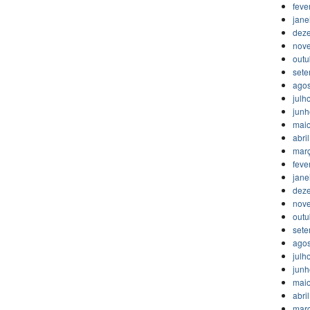
feve
jane
dez
nov
outu
set
agos
julh
jun
mai
abri
mar
feve
jane
dez
nov
outu
set
agos
julh
jun
mai
abri
mar