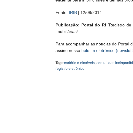
eficiente para inibir crimes e demais pr
Fonte:
IRIB
| 12/09/2014.
Publicação: Portal do RI
(Registro de I
imobiliárias!
Para acompanhar as notícias do Portal d
assine nosso
boletim eletrônico (newslett
Tags:
cartório d eimóveis
,
central das indisponib
registro eletrônico