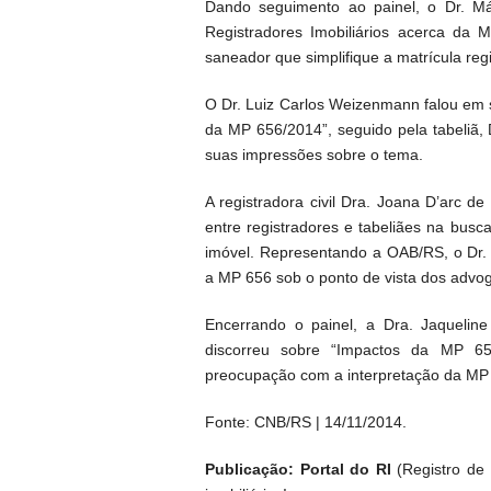
Dando seguimento ao painel, o Dr. Má
Registradores Imobiliários acerca da 
saneador que simplifique a matrícula regi
O Dr. Luiz Carlos Weizenmann falou em 
da MP 656/2014”, seguido pela tabeliã, 
suas impressões sobre o tema.
A registradora civil Dra. Joana D’arc 
entre registradores e tabeliães na busca
imóvel. Representando a OAB/RS, o Dr.
a MP 656 sob o ponto de vista dos advo
Encerrando o painel, a Dra. Jaqueline
discorreu sobre “Impactos da MP 656
preocupação com a interpretação da MP 
Fonte: CNB/RS | 14/11/2014.
Publicação: Portal do RI
(Registro de I