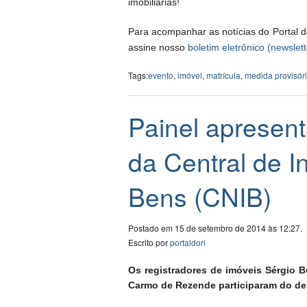
imobiliárias!
Para acompanhar as notícias do Portal d
assine nosso
boletim eletrônico (newslett
Tags:
evento
,
imóvel
,
matrícula
,
medida provisór
Painel apresent
da Central de I
Bens (CNIB)
Postado em 15 de setembro de 2014 às 12:27.
Escrito por
portaldori
Os registradores de imóveis Sérgio B
Carmo de Rezende participaram do de