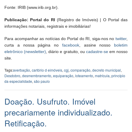
Fonte: IRIB (www.irib.org.br).
Publicação: Portal do RI
(Registro de Imóveis) | O Portal das
informações notariais, registrais e imobiliárias!
Para acompanhar as notícias do Portal do RI, siga-nos no
twitter
,
curta a nossa página no
facebook
, assine nosso
boletim
eletrônico (newsletter)
, diário e gratuito, ou
cadastre-se
em nosso
site.
Tags:
averbação
,
cartório d eimóveis
,
cgj
,
comparação
,
decreto municipal
,
Desdobro
,
desmembramento
,
equiparação
,
loteamento
,
matrícula
,
princípio
da especialidade
,
são paulo
Doação. Usufruto. Imóvel
precariamente individualizado.
Retificação.