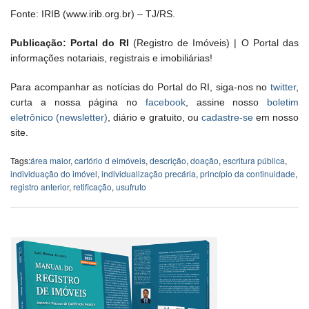
Fonte: IRIB (www.irib.org.br) – TJ/RS.
Publicação: Portal do RI
(Registro de Imóveis) | O Portal das
informações notariais, registrais e imobiliárias!
Para acompanhar as notícias do Portal do RI, siga-nos no
twitter
,
curta a nossa página no
facebook
, assine nosso
boletim
eletrônico (newsletter)
, diário e gratuito, ou
cadastre-se
em nosso
site.
Tags:
área maior
,
cartório d eimóveis
,
descrição
,
doação
,
escritura pública
,
individuação do imóvel
,
individualização precária
,
princípio da continuidade
,
registro anterior
,
retificação
,
usufruto