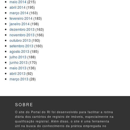
maio 2014
(215)
abril 2014
(195)
março 2014
(163)
fevereiro 2014
(183)
janeiro 2014
(198)
dezembro 2013
(163)
novembro 2013
(166)
outubro 2013
(193)
setembro 2013
(160)
agosto 2013
(185)
julho 2013
(188)
junho 2013
(170)
maio 2013
(136)
abril 2013
(92)
março 2013
(28)
SOBRE
O site do Portal do RI foi desenvolvido para facilitar a rotina
diária dos cartórios de registro de imóveis, especialmente na
qualificação registral. Além disso, o site é uma ferramenta
útil na busca do conhecimento da prática empregada no