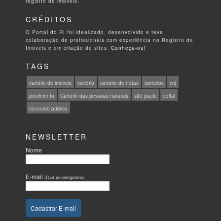
registro de imóveis.
CRÉDITOS
O Portal do RI foi idealizado, desenvolvido e teve
colaboração de profissionais com experiência no Registro de
Imóveis e em criação de sites.
Conheça-os!
TAGS
cartório de imóveis
cartório
cartório de notas
cartórios
cnj
provimento
Cartório das pessoas naturais
são paulo
edital
concurso público
NEWSLETTER
Nome
E-mail
(Campo obrigatório)