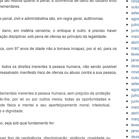
ja tão restrita quanto à penal, a ocorrência de dano ao usuário e/ou
nov
elementares.
outu
set
penal, civil e administrativa são, em regra geral, autônomas.
agos
julh
jun
dano, em matéria censória, o enfoque é outro: é preciso haver
mai
ação disciplinar, sob pena de ofensa ao princípio da legalidade.
abri
mar
oca, com 97 anos de idade não a tornava incapaz, por si só, para os
feve
jane
dez
o todos os direitos inerentes à pessoa humana, não sendo possível
nov
l, ressalvado manifesto risco de ofensa ou abuso contra a sua pessoa,
outu
set
agos
fundamentais inerentes à pessoa humana, sem prejuízo da proteção
julh
do-lhe, por lei ou por outros meios, todas as oportunidades e
jun
de física e mental e seu aperfeiçoamento moral, intelectual,
mai
e e dignidade.
abri
mar
o, seja sob qual fundamento for:
feve
jane
dez
er tipo de negligência, discriminação, violência, crueldade ou