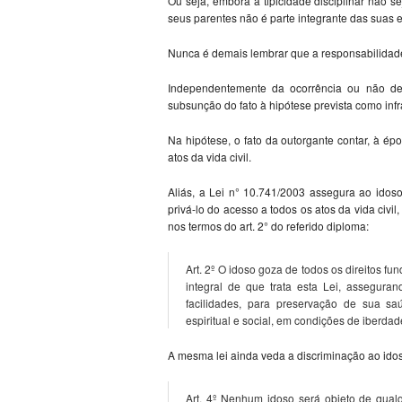
Ou seja, embora a tipicidade disciplinar não se
seus parentes não é parte integrante das suas 
Nunca é demais lembrar que a responsabilidade 
Independentemente da ocorrência ou não de 
subsunção do fato à hipótese prevista como infr
Na hipótese, o fato da outorgante contar, à ép
atos da vida civil.
Aliás, a Lei n° 10.741/2003 assegura ao idos
privá-lo do acesso a todos os atos da vida civi
nos termos do art. 2° do referido diploma:
Art. 2º O idoso goza de todos os direitos 
integral de que trata esta Lei, asseguran
facilidades, para preservação de sua saú
espiritual e social, em condições de iberdad
A mesma lei ainda veda a discriminação ao idos
Art. 4º Nenhum idoso será objeto de qualqu