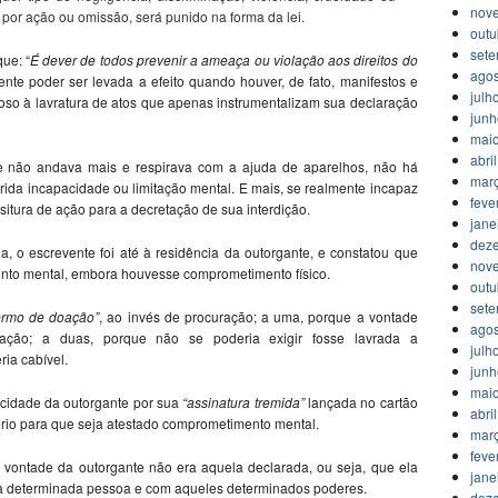
nov
, por ação ou omissão, será punido na forma da lei.
outu
set
ue: “
É dever de todos prevenir a ameaça ou violação aos direitos do
agos
nte poder ser levada a efeito quando houver, de fato, manifestos e
julh
oso à lavratura de atos que apenas instrumentalizam sua declaração
jun
mai
abri
e não andava mais e respirava com a ajuda de aparelhos, não há
mar
ida incapacidade ou limitação mental. E mais, se realmente incapaz
feve
ositura de ação para a decretação de sua interdição.
jane
dez
ia, o escrevente foi até à residência da outorgante, e constatou que
nov
ento mental, embora houvesse comprometimento físico.
outu
set
ermo de doação”
, ao invés de procuração; a uma, porque a vontade
agos
ação; a duas, porque não se poderia exigir fosse lavrada a
julh
ria cabível.
jun
mai
acidade da outorgante por sua
“assinatura tremida”
lançada no cartão
abri
tério para que seja atestado comprometimento mental.
mar
feve
vontade da outorgante não era aquela declarada, ou seja, que ela
jane
la determinada pessoa e com aqueles determinados poderes.
dez