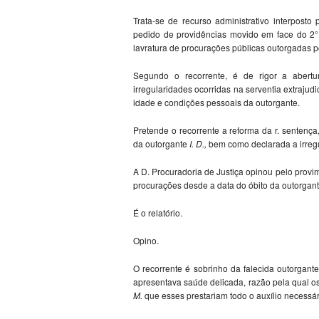
Trata-se de recurso administrativo interposto
pedido de providências movido em face do 2° 
lavratura de procurações públicas outorgadas po
Segundo o recorrente, é de rigor a abertura
irregularidades ocorridas na serventia extrajud
idade e condições pessoais da outorgante.
Pretende o recorrente a reforma da r. sentenç
da outorgante
I. D.,
bem como declarada a irreg
A D. Procuradoria de Justiça opinou pelo provi
procurações desde a data do óbito da outorgant
É o relatório.
Opino.
O recorrente é sobrinho da falecida outorgant
apresentava saúde delicada, razão pela qual o
M.
que esses prestariam todo o auxílio necessári