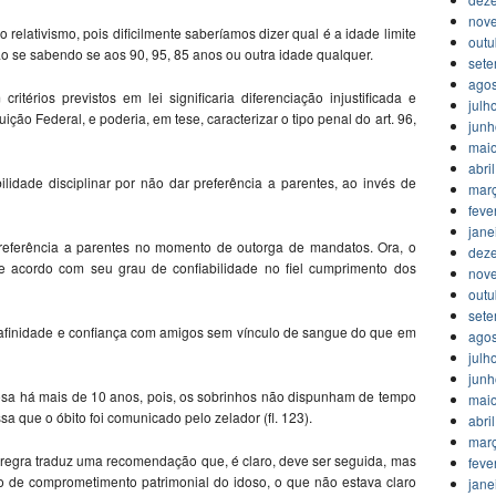
nov
 relativismo, pois dificilmente saberíamos dizer qual é a idade limite
outu
o se sabendo se aos 90, 95, 85 anos ou outra idade qualquer.
set
agos
térios previstos em lei significaria diferenciação injustificada e
julh
uição Federal, e poderia, em tese, caracterizar o tipo penal do art. 96,
jun
mai
abri
lidade disciplinar por não dar preferência a parentes, ao invés de
mar
feve
jane
preferência a parentes no momento de outorga de mandatos. Ora, o
dez
e acordo com seu grau de confiabilidade no fiel cumprimento dos
nov
outu
set
afinidade e confiança com amigos sem vínculo de sangue do que em
agos
julh
jun
idosa há mais de 10 anos, pois, os sobrinhos não dispunham de tempo
mai
ssa que o óbito foi comunicado pelo zelador (fl. 123).
abri
mar
 regra traduz uma recomendação que, é claro, deve ser seguida, mas
feve
o de comprometimento patrimonial do idoso, o que não estava claro
jane