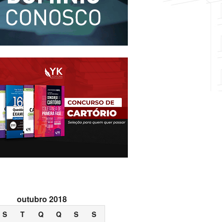
outubro 2018
S
T
Q
Q
S
S