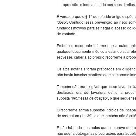
opressão, e todo atentado aos seus direitos
É verdade que o § 1° do referido artigo dispõe q
idoso
”. Contudo, essa prevenção ao risco some
fundados motivos para se negar o acesso do id
de vontade.
Embora o recorrente informe que a outorgant
qualquer documento médico atestando sua refer
estivesse, caberia ao próprio recorrente a prop
Os atos notariais foram praticados em diligênc
não havia indícios manifestos de comprometim
Também não era exigível que fosse lavrado
“t
declarada era de lavratura de uma procur
suposta
“promessa de doação”
, o que sequer se
O recorrente afirma supostos indícios de incap
de assinatura (fl. 139), o que também não é cri
E não há nada nos autos que comprove que a 
não queria outorgar as procurações para aque