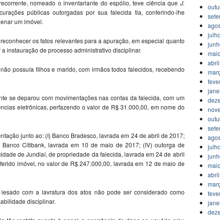
 recorrente, nomeado o inventariante do espólio, teve ciência que
J.
outu
urações públicas outorgadas por sua falecida tia, conferindo-lhe
set
ienar um imóvel.
agos
julh
o reconhecer os fatos relevantes para a apuração, em especial quanto
jun
a instauração de processo administrativo disciplinar.
mai
abri
 não possuía filhos e marido, com irmãos todos falecidos, recebendo
mar
feve
jane
rente se deparou com movimentações nas contas da falecida, com um
dez
ências eletrônicas, perfazendo o valor de R$ 31.000,00, em nome do
nov
outu
set
tação junto ao: (I) Banco Bradesco, lavrada em 24 de abril de 2017;
agos
II) Banco Citibank, lavrada em 10 de maio de 2017; (IV) outorga de
julh
idade de Jundiaí, de propriedade da falecida, lavrada em 24 de abril
jun
eferido imóvel, no valor de R$ 247.000,00, lavrada em 12 de maio de
mai
abri
mar
te lesado com a lavratura dos atos não pode ser considerado como
feve
bilidade disciplinar.
jane
dez