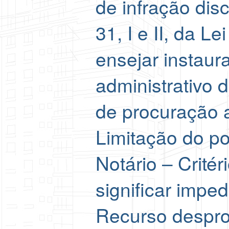
de infração disc
31, I e II, da L
ensejar instau
administrativo d
de procuração 
Limitação do p
Notário – Crité
significar impe
Recurso despro