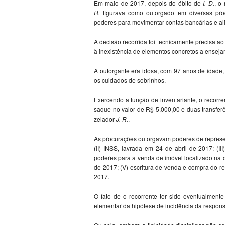
Em maio de 2017, depois do óbito de
I. D.
, o
R.
figurava como outorgado em diversas proc
poderes para movimentar contas bancárias e al
A decisão recorrida foi tecnicamente precisa a
à inexistência de elementos concretos a ensejar 
A outorgante era idosa, com 97 anos de idade,
os cuidados de sobrinhos.
Exercendo a função de inventariante, o recor
saque no valor de R$ 5.000,00 e duas transfer
zelador
J. R.
.
As procurações outorgavam poderes de represen
(II) INSS, lavrada em 24 de abril de 2017; (I
poderes para a venda de imóvel localizado na c
de 2017; (V) escritura de venda e compra do r
2017.
O fato de o recorrente ter sido eventualmen
elementar da hipótese de incidência da responsa