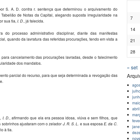
 por S. A. D. contra r. sentença que determinou o arquivamento do
Tabelião de Notas da Capital, alegando suposta irregularidade na
7
r sua tia,
I. D.
, já falecida.
14
 do processo administrativo disciplinar, diante das manifestas
icial, quando da lavratura das referidas procurações, tendo em vista a
21
28
a, para cancelamento das procurações lavradas, desde o falecimento
ularidade dos mandatos.
« set
Arqui
mento parcial do recurso, para que seja determinada a revogação das
e.
agos
julh
jun
mai
abri
mar
e,
I. D.
, afirmando que ela era pessoa idosa, viúva e sem filhos, que
feve
s sobrinhos ajustaram com o zelador
J. R. S. L.
e sua esposa
E. da C.
jane
o à tia.
dez
nov