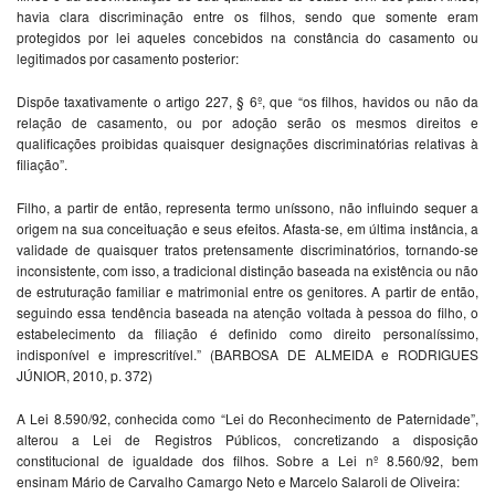
havia clara discriminação entre os filhos, sendo que somente eram
protegidos por lei aqueles concebidos na constância do casamento ou
legitimados por casamento posterior:
Dispõe taxativamente o artigo 227, § 6º, que “os filhos, havidos ou não da
relação de casamento, ou por adoção serão os mesmos direitos e
qualificações proibidas quaisquer designações discriminatórias relativas à
filiação”.
Filho, a partir de então, representa termo uníssono, não influindo sequer a
origem na sua conceituação e seus efeitos. Afasta-se, em última instância, a
validade de quaisquer tratos pretensamente discriminatórios, tornando-se
inconsistente, com isso, a tradicional distinção baseada na existência ou não
de estruturação familiar e matrimonial entre os genitores. A partir de então,
seguindo essa tendência baseada na atenção voltada à pessoa do filho, o
estabelecimento da filiação é definido como direito personalíssimo,
indisponível e imprescritível.” (BARBOSA DE ALMEIDA e RODRIGUES
JÚNIOR, 2010, p. 372)
A Lei 8.590/92, conhecida como “Lei do Reconhecimento de Paternidade”,
alterou a Lei de Registros Públicos, concretizando a disposição
constitucional de igualdade dos filhos. Sobre a Lei nº 8.560/92, bem
ensinam Mário de Carvalho Camargo Neto e Marcelo Salaroli de Oliveira: