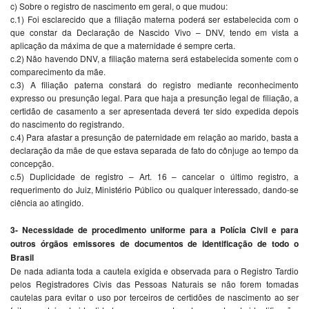
c) Sobre o registro de nascimento em geral, o que mudou:
c.1) Foi esclarecido que a filiação materna poderá ser estabelecida com o
que constar da Declaração de Nascido Vivo – DNV, tendo em vista a
aplicação da máxima de que a maternidade é sempre certa.
c.2) Não havendo DNV, a filiação materna será estabelecida somente com o
comparecimento da mãe.
c.3) A filiação paterna constará do registro mediante reconhecimento
expresso ou presunção legal. Para que haja a presunção legal de filiação, a
certidão de casamento a ser apresentada deverá ter sido expedida depois
do nascimento do registrando.
c.4) Para afastar a presunção de paternidade em relação ao marido, basta a
declaração da mãe de que estava separada de fato do cônjuge ao tempo da
concepção.
c.5) Duplicidade de registro – Art. 16 – cancelar o último registro, a
requerimento do Juiz, Ministério Público ou qualquer interessado, dando-se
ciência ao atingido.
3- Necessidade de procedimento uniforme para a Polícia Civil e para
outros órgãos emissores de documentos de identificação de todo o
Brasil
De nada adianta toda a cautela exigida e observada para o Registro Tardio
pelos Registradores Civis das Pessoas Naturais se não forem tomadas
cautelas para evitar o uso por terceiros de certidões de nascimento ao ser