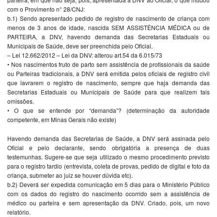
com o Provimento n° 28/CNJ:
b.1) Sendo apresentado pedido de registro de nascimento de criança com
menos de 3 anos de idade, nascida SEM ASSISTÊNCIA MÉDICA ou de
PARTEIRA, a DNV, havendo demanda das Secretarias Estaduais ou
Municipais de Saúde, deve ser preenchida pelo Oficial.
– Lei 12.662/2012 – Lei da DNV: alterou art.54 da 6.015/73
• Nos nascimentos fruto de parto sem assistência de profissionais da saúde
ou Parteiras tradicionais, a DNV será emitida pelos oficiais de registro civil
que lavrarem o registro de nascimento, sempre que haja demanda das
Secretarias Estaduais ou Municipais de Saúde para que realizem tais
omissões.
• O que se entende por “demanda”? (determinação da autoridade
competente, em Minas Gerais não existe)
Havendo demanda das Secretarias de Saúde, a DNV será assinada pelo
Oficial e pelo declarante, sendo obrigatória a presença de duas
testemunhas. Sugere-se que seja utilizado o mesmo procedimento previsto
para o registro tardio (entrevista, coleta de provas, pedido de digital e foto da
criança, submeter ao juiz se houver dúvida etc).
b.2) Deverá ser expedida comunicação em 5 dias para o Ministério Público
com os dados do registro do nascimento ocorrido sem a assistência de
médico ou parteira e sem apresentação da DNV. Criado, pois, um novo
relatório.