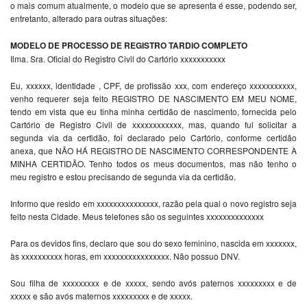
o mais comum atualmente, o modelo que se apresenta é esse, podendo ser,
entretanto, alterado para outras situações:
MODELO DE PROCESSO DE REGISTRO TARDIO COMPLETO
Ilma. Sra. Oficial do Registro Civil do Cartório xxxxxxxxxxx
Eu, xxxxxx, identidade , CPF, de profissão xxx, com endereço xxxxxxxxxxx,
venho requerer seja feito REGISTRO DE NASCIMENTO EM MEU NOME,
tendo em vista que eu tinha minha certidão de nascimento, fornecida pelo
Cartório de Registro Civil de xxxxxxxxxxxx, mas, quando fui solicitar a
segunda via da certidão, foi declarado pelo Cartório, conforme certidão
anexa, que NÃO HÁ REGISTRO DE NASCIMENTO CORRESPONDENTE À
MINHA CERTIDÃO. Tenho todos os meus documentos, mas não tenho o
meu registro e estou precisando de segunda via da certidão.
Informo que resido em xxxxxxxxxxxxxxx, razão pela qual o novo registro seja
feito nesta Cidade. Meus telefones são os seguintes xxxxxxxxxxxxxx
Para os devidos fins, declaro que sou do sexo feminino, nascida em xxxxxxx,
às xxxxxxxxxx horas, em xxxxxxxxxxxxxxxx. Não possuo DNV.
Sou filha de xxxxxxxxx e de xxxxx, sendo avós paternos xxxxxxxxx e de
xxxxx e são avós maternos xxxxxxxxx e de xxxxx.