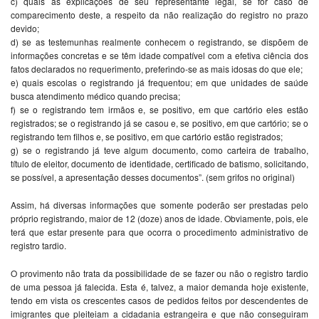
c) quais as explicações de seu representante legal, se for caso de
comparecimento deste, a respeito da não realização do registro no prazo
devido;
d) se as testemunhas realmente conhecem o registrando, se dispõem de
informações concretas e se têm idade compatível com a efetiva ciência dos
fatos declarados no requerimento, preferindo-se as mais idosas do que ele;
e) quais escolas o registrando já frequentou; em que unidades de saúde
busca atendimento médico quando precisa;
f) se o registrando tem irmãos e, se positivo, em que cartório eles estão
registrados; se o registrando já se casou e, se positivo, em que cartório; se o
registrando tem filhos e, se positivo, em que cartório estão registrados;
g) se o registrando já teve algum documento, como carteira de trabalho,
título de eleitor, documento de identidade, certificado de batismo, solicitando,
se possível, a apresentação desses documentos”. (sem grifos no original)
Assim, há diversas informações que somente poderão ser prestadas pelo
próprio registrando, maior de 12 (doze) anos de idade. Obviamente, pois, ele
terá que estar presente para que ocorra o procedimento administrativo de
registro tardio.
O provimento não trata da possibilidade de se fazer ou não o registro tardio
de uma pessoa já falecida. Esta é, talvez, a maior demanda hoje existente,
tendo em vista os crescentes casos de pedidos feitos por descendentes de
imigrantes que pleiteiam a cidadania estrangeira e que não conseguiram