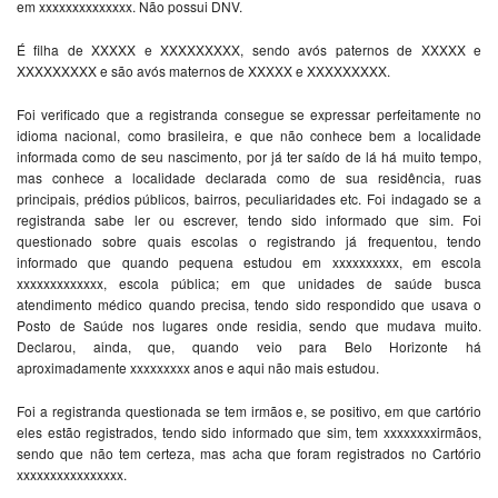
em xxxxxxxxxxxxxx. Não possui DNV.
É filha de XXXXX e XXXXXXXXX, sendo avós paternos de XXXXX e
XXXXXXXXX e são avós maternos de XXXXX e XXXXXXXXX.
Foi verificado que a registranda consegue se expressar perfeitamente no
idioma nacional, como brasileira, e que não conhece bem a localidade
informada como de seu nascimento, por já ter saído de lá há muito tempo,
mas conhece a localidade declarada como de sua residência, ruas
principais, prédios públicos, bairros, peculiaridades etc. Foi indagado se a
registranda sabe ler ou escrever, tendo sido informado que sim. Foi
questionado sobre quais escolas o registrando já frequentou, tendo
informado que quando pequena estudou em xxxxxxxxxx, em escola
xxxxxxxxxxxxx, escola pública; em que unidades de saúde busca
atendimento médico quando precisa, tendo sido respondido que usava o
Posto de Saúde nos lugares onde residia, sendo que mudava muito.
Declarou, ainda, que, quando veio para Belo Horizonte há
aproximadamente xxxxxxxxx anos e aqui não mais estudou.
Foi a registranda questionada se tem irmãos e, se positivo, em que cartório
eles estão registrados, tendo sido informado que sim, tem xxxxxxxxirmãos,
sendo que não tem certeza, mas acha que foram registrados no Cartório
xxxxxxxxxxxxxxxx.