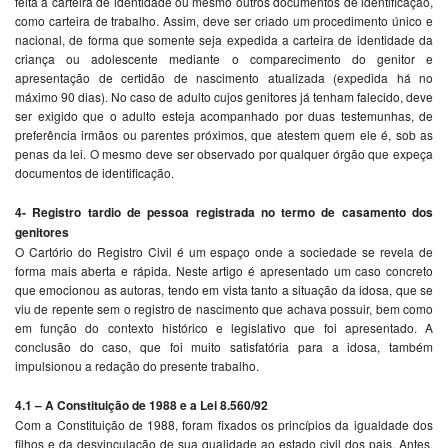
feita a carteira de identidade ou mesmo outros documentos de identificação,
como carteira de trabalho. Assim, deve ser criado um procedimento único e
nacional, de forma que somente seja expedida a carteira de identidade da
criança ou adolescente mediante o comparecimento do genitor e
apresentação de certidão de nascimento atualizada (expedida há no
máximo 90 dias). No caso de adulto cujos genitores já tenham falecido, deve
ser exigido que o adulto esteja acompanhado por duas testemunhas, de
preferência irmãos ou parentes próximos, que atestem quem ele é, sob as
penas da lei. O mesmo deve ser observado por qualquer órgão que expeça
documentos de identificação.
4- Registro tardio de pessoa registrada no termo de casamento dos
genitores
O Cartório do Registro Civil é um espaço onde a sociedade se revela de
forma mais aberta e rápida. Neste artigo é apresentado um caso concreto
que emocionou as autoras, tendo em vista tanto a situação da idosa, que se
viu de repente sem o registro de nascimento que achava possuir, bem como
em função do contexto histórico e legislativo que foi apresentado. A
conclusão do caso, que foi muito satisfatória para a idosa, também
impulsionou a redação do presente trabalho.
4.1 – A Constituição de 1988 e a Lei 8.560/92
Com a Constituição de 1988, foram fixados os princípios da igualdade dos
filhos e da desvinculação de sua qualidade ao estado civil dos pais. Antes,