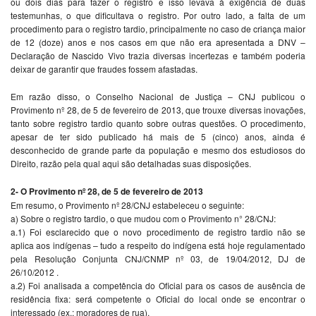
ou dois dias para fazer o registro e isso levava à exigência de duas
testemunhas, o que dificultava o registro. Por outro lado, a falta de um
procedimento para o registro tardio, principalmente no caso de criança maior
de 12 (doze) anos e nos casos em que não era apresentada a DNV –
Declaração de Nascido Vivo trazia diversas incertezas e também poderia
deixar de garantir que fraudes fossem afastadas.
Em razão disso, o Conselho Nacional de Justiça – CNJ publicou o
Provimento nº 28, de 5 de fevereiro de 2013, que trouxe diversas inovações,
tanto sobre registro tardio quanto sobre outras questões. O procedimento,
apesar de ter sido publicado há mais de 5 (cinco) anos, ainda é
desconhecido de grande parte da população e mesmo dos estudiosos do
Direito, razão pela qual aqui são detalhadas suas disposições.
2- O Provimento nº 28, de 5 de fevereiro de 2013
Em resumo, o Provimento nº 28/CNJ estabeleceu o seguinte:
a) Sobre o registro tardio, o que mudou com o Provimento n° 28/CNJ:
a.1) Foi esclarecido que o novo procedimento de registro tardio não se
aplica aos indígenas – tudo a respeito do indígena está hoje regulamentado
pela Resolução Conjunta CNJ/CNMP nº 03, de 19/04/2012, DJ de
26/10/2012 .
a.2) Foi analisada a competência do Oficial para os casos de ausência de
residência fixa: será competente o Oficial do local onde se encontrar o
interessado (ex.: moradores de rua).