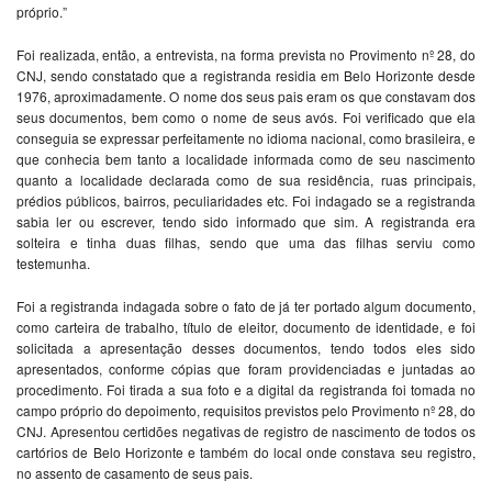
próprio.”
Foi realizada, então, a entrevista, na forma prevista no Provimento nº 28, do
CNJ, sendo constatado que a registranda residia em Belo Horizonte desde
1976, aproximadamente. O nome dos seus pais eram os que constavam dos
seus documentos, bem como o nome de seus avós. Foi verificado que ela
conseguia se expressar perfeitamente no idioma nacional, como brasileira, e
que conhecia bem tanto a localidade informada como de seu nascimento
quanto a localidade declarada como de sua residência, ruas principais,
prédios públicos, bairros, peculiaridades etc. Foi indagado se a registranda
sabia ler ou escrever, tendo sido informado que sim. A registranda era
solteira e tinha duas filhas, sendo que uma das filhas serviu como
testemunha.
Foi a registranda indagada sobre o fato de já ter portado algum documento,
como carteira de trabalho, título de eleitor, documento de identidade, e foi
solicitada a apresentação desses documentos, tendo todos eles sido
apresentados, conforme cópias que foram providenciadas e juntadas ao
procedimento. Foi tirada a sua foto e a digital da registranda foi tomada no
campo próprio do depoimento, requisitos previstos pelo Provimento nº 28, do
CNJ. Apresentou certidões negativas de registro de nascimento de todos os
cartórios de Belo Horizonte e também do local onde constava seu registro,
no assento de casamento de seus pais.