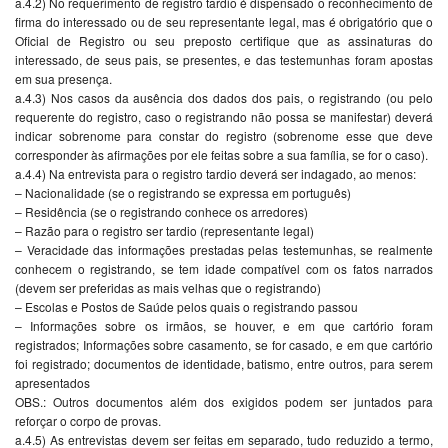
a.4.2) No requerimento de registro tardio é dispensado o reconhecimento de
firma do interessado ou de seu representante legal, mas é obrigatório que o
Oficial de Registro ou seu preposto certifique que as assinaturas do
interessado, de seus pais, se presentes, e das testemunhas foram apostas
em sua presença.
a.4.3) Nos casos da ausência dos dados dos pais, o registrando (ou pelo
requerente do registro, caso o registrando não possa se manifestar) deverá
indicar sobrenome para constar do registro (sobrenome esse que deve
corresponder às afirmações por ele feitas sobre a sua família, se for o caso).
a.4.4) Na entrevista para o registro tardio deverá ser indagado, ao menos:
– Nacionalidade (se o registrando se expressa em português)
– Residência (se o registrando conhece os arredores)
– Razão para o registro ser tardio (representante legal)
– Veracidade das informações prestadas pelas testemunhas, se realmente
conhecem o registrando, se tem idade compatível com os fatos narrados
(devem ser preferidas as mais velhas que o registrando)
– Escolas e Postos de Saúde pelos quais o registrando passou
– Informações sobre os irmãos, se houver, e em que cartório foram
registrados; Informações sobre casamento, se for casado, e em que cartório
foi registrado; documentos de identidade, batismo, entre outros, para serem
apresentados
OBS.: Outros documentos além dos exigidos podem ser juntados para
reforçar o corpo de provas.
a.4.5) As entrevistas devem ser feitas em separado, tudo reduzido a termo,