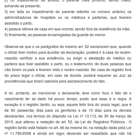
achando-se presente;
3) em falta ou impedimento do parente referido no número anterior, os
administradores de hospitais ou os médicos e parteiras, que tiverem
assistido o parto;
4) pessoa idônea da casa em que ocorrer, sendo fora da residência da mãe;
5) finalmente, as pessoas encarregadas da guarda do menor.
Observe-se que o os parágrafos do mesmo art. 52 esclarecem que, quando
o oficial tiver motivo para duvidar da declaração, poderá ir à casa do recém-
nascido verificar a sua existência, ou exigir a atestação do médico ou
parteira que tiver assistido o parto, ou o testemunho de duas pessoas que
não forem os pais e tiverem visto o recém-nascido. No caso de registro fora
do prazo legal o oficial, em caso de dúvida, poderá requerer ao Juiz as
providências que forem cabíveis para esclarecimento do fato.
A lei, portanto, ao mencionar o declarante, teve como foco o fato de o
nascimento ter se dado há pouco tempo, posto que essa é a regra. A
exceção é o registro tardio, ou seja, aquele feito fora do prazo legal, que é
de 60 (sessenta) dias para os genitores e de 15 dias para os demais
declarantes, nos termos do disposto na Lei nº 13.112, de 30 de março de
2015, que alterou a redação do art. 52, da Lei de Registros Públicos . O
registro tardio está tratado no art. 46 da mesma lei, na redação dada pela Lei
nº 11.790/2008 e ainda em vigor, devendo ser ressaltado que não há