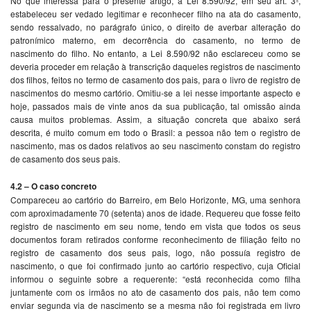
No que interessa para o presente artigo, a Lei 8.590/92, em seu art. 3º,
estabeleceu ser vedado legitimar e reconhecer filho na ata do casamento,
sendo ressalvado, no parágrafo único, o direito de averbar alteração do
patronímico materno, em decorrência do casamento, no termo de
nascimento do filho. No entanto, a Lei 8.590/92 não esclareceu como se
deveria proceder em relação à transcrição daqueles registros de nascimento
dos filhos, feitos no termo de casamento dos pais, para o livro de registro de
nascimentos do mesmo cartório. Omitiu-se a lei nesse importante aspecto e
hoje, passados mais de vinte anos da sua publicação, tal omissão ainda
causa muitos problemas. Assim, a situação concreta que abaixo será
descrita, é muito comum em todo o Brasil: a pessoa não tem o registro de
nascimento, mas os dados relativos ao seu nascimento constam do registro
de casamento dos seus pais.
4.2 – O caso concreto
Compareceu ao cartório do Barreiro, em Belo Horizonte, MG, uma senhora
com aproximadamente 70 (setenta) anos de idade. Requereu que fosse feito
registro de nascimento em seu nome, tendo em vista que todos os seus
documentos foram retirados conforme reconhecimento de filiação feito no
registro de casamento dos seus pais, logo, não possuía registro de
nascimento, o que foi confirmado junto ao cartório respectivo, cuja Oficial
informou o seguinte sobre a requerente: “está reconhecida como filha
juntamente com os irmãos no ato de casamento dos pais, não tem como
enviar segunda via de nascimento se a mesma não foi registrada em livro