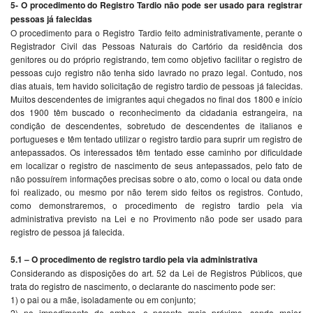
5- O procedimento do Registro Tardio não pode ser usado para registrar
pessoas já falecidas
O procedimento para o Registro Tardio feito administrativamente, perante o
Registrador Civil das Pessoas Naturais do Cartório da residência dos
genitores ou do próprio registrando, tem como objetivo facilitar o registro de
pessoas cujo registro não tenha sido lavrado no prazo legal. Contudo, nos
dias atuais, tem havido solicitação de registro tardio de pessoas já falecidas.
Muitos descendentes de imigrantes aqui chegados no final dos 1800 e início
dos 1900 têm buscado o reconhecimento da cidadania estrangeira, na
condição de descendentes, sobretudo de descendentes de italianos e
portugueses e têm tentado utilizar o registro tardio para suprir um registro de
antepassados. Os interessados têm tentado esse caminho por dificuldade
em localizar o registro de nascimento de seus antepassados, pelo fato de
não possuírem informações precisas sobre o ato, como o local ou data onde
foi realizado, ou mesmo por não terem sido feitos os registros. Contudo,
como demonstraremos, o procedimento de registro tardio pela via
administrativa previsto na Lei e no Provimento não pode ser usado para
registro de pessoa já falecida.
5.1 – O procedimento de registro tardio pela via administrativa
Considerando as disposições do art. 52 da Lei de Registros Públicos, que
trata do registro de nascimento, o declarante do nascimento pode ser:
1) o pai ou a mãe, isoladamente ou em conjunto;
2) no impedimento de ambos, o parente mais próximo, sendo maior,