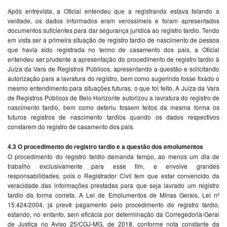
Após entrevista, a Oficial entendeu que a registranda estava falando a
verdade, os dados informados eram verossímeis e foram apresentados
documentos suficientes para dar segurança jurídica ao registro tardio. Tendo
em vista ser a primeira situação de registro tardio de nascimento de pessoa
que havia sido registrada no termo de casamento dos pais, a Oficial
entendeu ser prudente a apresentação do procedimento de registro tardio à
Juíza da Vara de Registros Públicos, apresentando a questão e solicitando
autorização para a lavratura do registro, bem como sugerindo fosse fixado o
mesmo entendimento para situações futuras, o que foi feito. A Juíza da Vara
de Registros Públicos de Belo Horizonte autorizou a lavratura do registro de
nascimento tardio, bem como deferiu fossem feitos da mesma forma os
futuros registros de nascimento tardios quando os dados respectivos
constarem do registro de casamento dos pais.
4.3 O procedimento do registro tardio e a questão dos emolumentos
O procedimento do registro tardio demanda tempo, ao menos um dia de
trabalho exclusivamente para esse fim, e envolve grandes
responsabilidades, pois o Registrador Civil tem que estar convencido da
veracidade das informações prestadas para que seja lavrado um registro
tardio da forma correta. A Lei de Emolumentos de Minas Gerais, Lei nº
15.424/2004, já prevê pagamento pelo procedimento do registro tardio,
estando, no entanto, sem eficácia por determinação da Corregedoria-Geral
de Justiça no Aviso 25/CGJ-MG, de 2018, conforme nota constante da