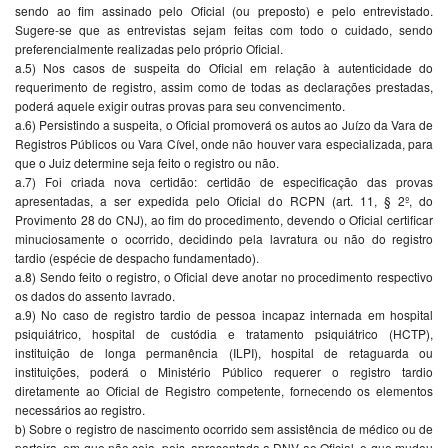
sendo ao fim assinado pelo Oficial (ou preposto) e pelo entrevistado.
Sugere-se que as entrevistas sejam feitas com todo o cuidado, sendo
preferencialmente realizadas pelo próprio Oficial.
a.5) Nos casos de suspeita do Oficial em relação à autenticidade do
requerimento de registro, assim como de todas as declarações prestadas,
poderá aquele exigir outras provas para seu convencimento.
a.6) Persistindo a suspeita, o Oficial promoverá os autos ao Juízo da Vara de
Registros Públicos ou Vara Cível, onde não houver vara especializada, para
que o Juiz determine seja feito o registro ou não.
a.7) Foi criada nova certidão: certidão de especificação das provas
apresentadas, a ser expedida pelo Oficial do RCPN (art. 11, § 2º, do
Provimento 28 do CNJ), ao fim do procedimento, devendo o Oficial certificar
minuciosamente o ocorrido, decidindo pela lavratura ou não do registro
tardio (espécie de despacho fundamentado).
a.8) Sendo feito o registro, o Oficial deve anotar no procedimento respectivo
os dados do assento lavrado.
a.9) No caso de registro tardio de pessoa incapaz internada em hospital
psiquiátrico, hospital de custódia e tratamento psiquiátrico (HCTP),
instituição de longa permanência (ILPI), hospital de retaguarda ou
instituições, poderá o Ministério Público requerer o registro tardio
diretamente ao Oficial de Registro competente, fornecendo os elementos
necessários ao registro.
b) Sobre o registro de nascimento ocorrido sem assistência de médico ou de
parteira, em que não seja, pois, apresentada a DNV ao Oficial, o que mudou