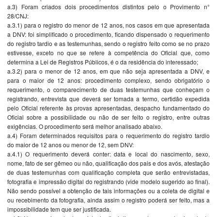
a.3) Foram criados dois procedimentos distintos pelo o Provimento n°
28/CNJ:
a.3.1) para o registro do menor de 12 anos, nos casos em que apresentada
a DNV: foi simplificado o procedimento, ficando dispensado o requerimento
do registro tardio e as testemunhas, sendo o registro feito como se no prazo
estivesse, exceto no que se refere à competência do Oficial que, como
determina a Lei de Registros Públicos, é o da residência do interessado;
a.3.2) para o menor de 12 anos, em que não seja apresentada a DNV, e
para o maior de 12 anos: procedimento complexo, sendo obrigatório o
requerimento, o comparecimento de duas testemunhas que conheçam o
registrando, entrevista que deverá ser tomada a termo, certidão expedida
pelo Oficial referente às provas apresentadas, despacho fundamentado do
Oficial sobre a possibilidade ou não de ser feito o registro, entre outras
exigências. O procedimento será melhor analisado abaixo.
a.4) Foram determinados requisitos para o requerimento do registro tardio
do maior de 12 anos ou menor de 12, sem DNV:
a.4.1) O requerimento deverá conter: data e local do nascimento, sexo,
nome, fato de ser gêmeo ou não, qualificação dos pais e dos avós, atestação
de duas testemunhas com qualificação completa que serão entrevistadas,
fotografia e impressão digital do registrando (vide modelo sugerido ao final).
Não sendo possível a obtenção de tais informações ou a coleta de digital e
ou recebimento da fotografia, ainda assim o registro poderá ser feito, mas a
impossibilidade tem que ser justificada.