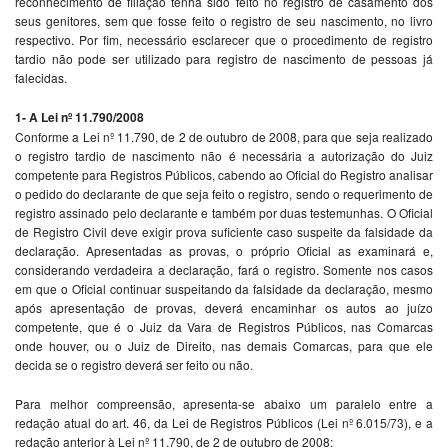
reconhecimento de filiação tenha sido feito no registro de casamento dos
seus genitores, sem que fosse feito o registro de seu nascimento, no livro
respectivo. Por fim, necessário esclarecer que o procedimento de registro
tardio não pode ser utilizado para registro de nascimento de pessoas já
falecidas.
1- A Lei nº 11.790/2008
Conforme a Lei nº 11.790, de 2 de outubro de 2008, para que seja realizado
o registro tardio de nascimento não é necessária a autorização do Juiz
competente para Registros Públicos, cabendo ao Oficial do Registro analisar
o pedido do declarante de que seja feito o registro, sendo o requerimento de
registro assinado pelo declarante e também por duas testemunhas. O Oficial
de Registro Civil deve exigir prova suficiente caso suspeite da falsidade da
declaração. Apresentadas as provas, o próprio Oficial as examinará e,
considerando verdadeira a declaração, fará o registro. Somente nos casos
em que o Oficial continuar suspeitando da falsidade da declaração, mesmo
após apresentação de provas, deverá encaminhar os autos ao juízo
competente, que é o Juiz da Vara de Registros Públicos, nas Comarcas
onde houver, ou o Juiz de Direito, nas demais Comarcas, para que ele
decida se o registro deverá ser feito ou não.
Para melhor compreensão, apresenta-se abaixo um paralelo entre a
redação atual do art. 46, da Lei de Registros Públicos (Lei nº 6.015/73), e a
redação anterior à Lei nº 11.790, de 2 de outubro de 2008: