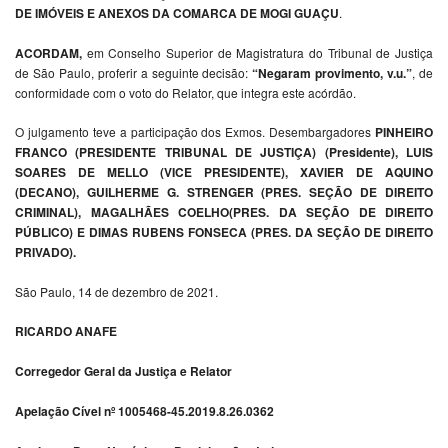
DE IMÓVEIS E ANEXOS DA COMARCA DE MOGI GUAÇU
.
ACORDAM,
em Conselho Superior de Magistratura do Tribunal de Justiça
de São Paulo, proferir a seguinte decisão:
“Negaram provimento, v.u.”
, de
conformidade com o voto do Relator, que integra este acórdão.
O julgamento teve a participação dos Exmos. Desembargadores
PINHEIRO
FRANCO (PRESIDENTE TRIBUNAL DE JUSTIÇA) (Presidente), LUIS
SOARES DE MELLO (VICE PRESIDENTE), XAVIER DE AQUINO
(DECANO), GUILHERME G. STRENGER (PRES. SEÇÃO DE DIREITO
CRIMINAL), MAGALHÃES COELHO(PRES. DA SEÇÃO DE DIREITO
PÚBLICO) E DIMAS RUBENS FONSECA (PRES. DA SEÇÃO DE DIREITO
PRIVADO).
São Paulo, 14 de dezembro de 2021.
RICARDO ANAFE
Corregedor Geral da Justiça e Relator
Apelação Cível nº 1005468-45.2019.8.26.0362