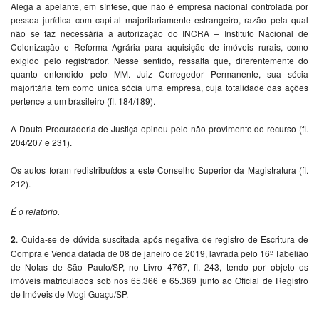
Alega a apelante, em síntese, que não é empresa nacional controlada por
pessoa jurídica com capital majoritariamente estrangeiro, razão pela qual
não se faz necessária a autorização do INCRA – Instituto Nacional de
Colonização e Reforma Agrária para aquisição de imóveis rurais, como
exigido pelo registrador. Nesse sentido, ressalta que, diferentemente do
quanto entendido pelo MM. Juiz Corregedor Permanente, sua sócia
majoritária tem como única sócia uma empresa, cuja totalidade das ações
pertence a um brasileiro (fl. 184/189).
A Douta Procuradoria de Justiça opinou pelo não provimento do recurso (fl.
204/207 e 231).
Os autos foram redistribuídos a este Conselho Superior da Magistratura (fl.
212).
É o relatório.
2
. Cuida-se de dúvida suscitada após negativa de registro de Escritura de
Compra e Venda datada de 08 de janeiro de 2019, lavrada pelo 16º Tabelião
de Notas de São Paulo/SP, no Livro 4767, fl. 243, tendo por objeto os
imóveis matriculados sob nos 65.366 e 65.369 junto ao Oficial de Registro
de Imóveis de Mogi Guaçu/SP.