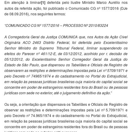
Em atenção à liminar
[1]
deferida pelo ilustre Ministro Marco Aurélio nos
autos da referida ação, foi publicado o Comunicado CG nº 1577/2016 (DJe
de 08.09.2016), nos seguintes termos:
“COMUNICADO CG Nº 1577/2016 – PROCESSO Nº 2010/83224
A Corregedoria Geral da Justiça COMUNICA que, nos Autos da Ação Cível
Originária ACO 2463 Distrito Federal, foi deferida pelo Excelentíssimo
Senhor Ministro do Supremo Tribunal Federal, liminar suspendendo os
efeitos do Parecer nº 461/12-E, de 03/12/2012, acolhido por r. decisão de
05/12/2012, do Excelentíssimo Senhor Corregedor Geral da Justiça do
Estado de São Paulo, que dispensou os Tabeliães e Oficiais de Registro de
observarem as restrições e determinações impostas pela Lei nº 5709/1971 e
pelo Decreto nº 74965/1974 e do cadastramento no Portal do Extrajudicial,
em relação às pessoas jurídicas brasileiras cuja maioria do capital social se
concentre em poder de estrangeiros residentes fora do Brasil ou de pessoas
jurídicas com sede no exterior, até o julgamento definitivo da ação.”
Ou seja, a orientação que dispensava os Tabeliães e Oficiais de Registro de
observar as restrições e determinações impostas pela Lei nº 5.709/1971 e
pelo Decreto nº 74.965/1974 e do cadastramento no Portal do Extrajudicial,
em relação às pessoas jurídicas brasileiras cuja maioria do capital social se
concentre em poder de estrangeiros residentes fora do Brasil ou de pessoas