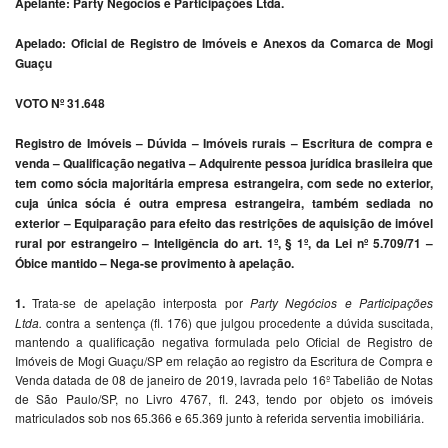
Apelante: Party Negócios e Participações Ltda.
Apelado: Oficial de Registro de Imóveis e Anexos da Comarca de Mogi
Guaçu
VOTO Nº 31.648
Registro de Imóveis – Dúvida – Imóveis rurais – Escritura de compra e
venda – Qualificação negativa – Adquirente pessoa jurídica brasileira que
tem como sócia majoritária empresa estrangeira, com sede no exterior,
cuja única sócia é outra empresa estrangeira, também sediada no
exterior – Equiparação para efeito das restrições de aquisição de imóvel
rural por estrangeiro – Inteligência do art. 1º, § 1º, da Lei nº 5.709/71 –
Óbice mantido – Nega-se provimento à apelação.
1.
Trata-se de apelação interposta por
Party Negócios e Participações
Ltda.
contra a sentença (fl. 176) que julgou procedente a dúvida suscitada,
mantendo a qualificação negativa formulada pelo Oficial de Registro de
Imóveis de Mogi Guaçu/SP em relação ao registro da Escritura de Compra e
Venda datada de 08 de janeiro de 2019, lavrada pelo 16º Tabelião de Notas
de São Paulo/SP, no Livro 4767, fl. 243, tendo por objeto os imóveis
matriculados sob nos 65.366 e 65.369 junto à referida serventia imobiliária.