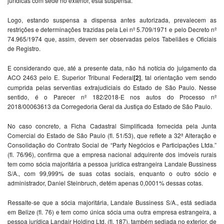
jurídicas com sede no exterior, está suspensa.
Logo, estando suspensa a dispensa antes autorizada, prevalecem as
restrições e determinações trazidas pela Lei nº 5.709/1971 e pelo Decreto nº
74.965/1974 que, assim, devem ser observadas pelos Tabeliães e Oficiais
de Registro.
E considerando que, até a presente data, não há notícia do julgamento da
ACO 2463 pelo E. Superior Tribunal Federal
[2]
, tal orientação vem sendo
cumprida pelas serventias extrajudiciais do Estado de São Paulo. Nesse
sentido, é o Parecer nº 182/2018-E nos autos do Processo nº
2018/00063613 da Corregedoria Geral da Justiça do Estado de São Paulo.
No caso concreto, a Ficha Cadastral Simplificada fornecida pela Junta
Comercial do Estado de São Paulo (fl. 51/53), que reflete a 32ª Alteração e
Consolidação do Contrato Social de “Party Negócios e Participações Ltda.”
(fl. 76/96), confirma que a empresa nacional adquirente dos imóveis rurais
tem como sócia majoritária a pessoa jurídica estrangeira Landale Bussiness
S/A., com 99,999% de suas cotas sociais, enquanto o outro sócio e
administrador, Daniel Steinbruch, detém apenas 0,0001% dessas cotas.
Ressalte-se que a sócia majoritária, Landale Bussiness S/A., está sediada
em Belize (fl. 76) e tem como única sócia uma outra empresa estrangeira, a
pessoa jurídica Landair Holding Ltd. (fl. 187), também sediada no exterior, de