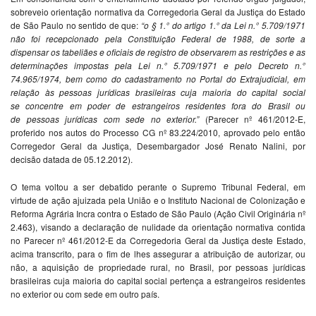
sobreveio orientação normativa da Corregedoria Geral da Justiça do Estado
de São Paulo no sentido de que:
“o § 1.° do artigo 1.° da Lei n.° 5.709/1971
não foi recepcionado
pela Constituição Federal de 1988, de sorte a
dispensar os tabeliães e
oficiais de registro de observarem as restrições e as
determinações
impostas pela Lei n.° 5.709/1971 e pelo Decreto n.°
74.965/1974, bem
como do cadastramento no Portal do Extrajudicial, em
relação às
pessoas jurídicas brasileiras cuja maioria do capital social
se
concentre em poder de estrangeiros residentes fora do Brasil ou
de
pessoas jurídicas com sede no exterior.”
(Parecer nº 461/2012-E,
proferido nos autos do Processo CG nº 83.224/2010, aprovado pelo então
Corregedor Geral da Justiça, Desembargador José Renato Nalini, por
decisão datada de 05.12.2012).
O tema voltou a ser debatido perante o Supremo Tribunal Federal, em
virtude de ação ajuizada pela União e o Instituto Nacional de Colonização e
Reforma Agrária Incra contra o Estado de São Paulo (Ação Civil Originária nº
2.463), visando a declaração de nulidade da orientação normativa contida
no Parecer nº 461/2012-E da Corregedoria Geral da Justiça deste Estado,
acima transcrito, para o fim de lhes assegurar a atribuição de autorizar, ou
não, a aquisição de propriedade rural, no Brasil, por pessoas jurídicas
brasileiras cuja maioria do capital social pertença a estrangeiros residentes
no exterior ou com sede em outro país.