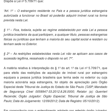
Dispõe a Lei nº 5.709/71 que:
“Art. 1º – O estrangeiro residente no País e a
pessoa jurídica estrangeira
autorizada a funcionar
no Brasil só poderão adquirir imóvel rural na
forma
prevista nesta Lei.
§ 1º – Fica, todavia, sujeita ao regime estabelecido por esta Lei a pessoa
jurídica brasileira da qual participem, a qualquer título, pessoas estrangeiras
físicas ou jurídicas que tenham a maioria do seu capital social e residam ou
tenham sede no Exterior.
§ 2º – As restrições estabelecidas nesta Lei não se aplicam aos casos de
sucessão legítima, ressalvado o disposto no art. 7º”.
A matéria relativa à interpretação do § 1º do art. 1º da Lei nº 5.709/71, que
para efeito das restrições de aquisição de imóvel rural por estrangeiro
equipara a pessoa jurídica brasileira que tenha sede no exterior ou cuja
maioria acionária seja estrangeira, foi objeto de apreciação pelo Órgão
Especial deste Tribunal de Justiça do Estado de São Paulo (
TJSP; Mandado
de Segurança Cível
0058947-33.2012.8.26.0000; Relator (a): Guerrieri
Rezende; Órgão
Julgador: Órgão Especial; Tribunal de Justiça de São
Paulo; Data do
Julgamento: 12/09/2012; Data de Registro: 05/10/2012).
Em consonância com o entendimento adotado por referido órgão julgador,