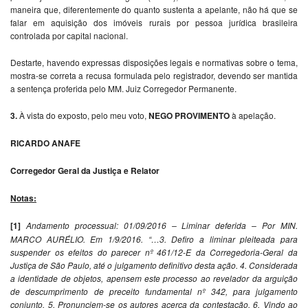
maneira que, diferentemente do quanto sustenta a apelante, não há que se
falar em aquisição dos imóveis rurais por pessoa jurídica brasileira
controlada por capital nacional.
Destarte, havendo expressas disposições legais e normativas sobre o tema,
mostra-se correta a recusa formulada pelo registrador, devendo ser mantida
a sentença proferida pelo MM. Juiz Corregedor Permanente.
3.
À vista do exposto, pelo meu voto,
NEGO PROVIMENTO
à apelação.
RICARDO ANAFE
Corregedor Geral da Justiça e Relator
Notas:
[1]
Andamento processual: 01/09/2016 – Liminar deferida – Por MIN.
MARCO AURÉLIO. Em 1/9/2016. “…3. Defiro a liminar pleiteada para
suspender os efeitos do parecer nº 461/12-E da Corregedoria-Geral da
Justiça de São Paulo, até o julgamento definitivo desta ação. 4. Considerada
a identidade de objetos, apensem este processo ao revelador da arguição
de descumprimento de preceito fundamental nº 342, para julgamento
conjunto. 5. Pronunciem-se os autores acerca da contestação. 6. Vindo ao