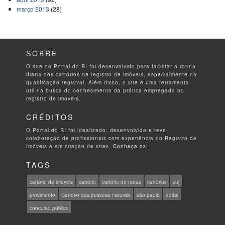
março 2013
(28)
SOBRE
O site do Portal do RI foi desenvolvido para facilitar a rotina
diária dos cartórios de registro de imóveis, especialmente na
qualificação registral. Além disso, o site é uma ferramenta
útil na busca do conhecimento da prática empregada no
registro de imóveis.
CRÉDITOS
O Portal do RI foi idealizado, desenvolvido e teve
colaboração de profissionais com experiência no Registro de
Imóveis e em criação de sites.
Conheça-os!
TAGS
cartório de imóveis
cartório
cartório de notas
cartórios
cnj
provimento
Cartório das pessoas naturais
são paulo
edital
concurso público