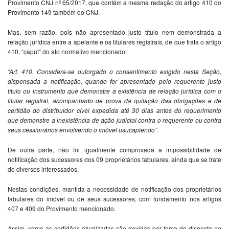
Provimento CNJ nº 65/2017, que contém a mesma redação do artigo 410 do
Provimento 149 também do CNJ.
Mas, sem razão, pois não apresentado justo título nem demonstrada a
relação jurídica entre a apelante e os titulares registrais, de que trata o artigo
410, “caput” do ato normativo mencionado:
“Art. 410. Considera-se outorgado o consentimento exigido nesta Seção,
dispensada a notificação, quando for apresentado pelo requerente justo
título ou instrumento que demonstre a existência de relação jurídica com o
titular registral, acompanhado de prova da quitação das obrigações e de
certidão do distribuidor cível expedida até 30 dias antes do requerimento
que demonstre a inexistência de ação judicial contra o requerente ou contra
seus cessionários envolvendo o imóvel usucapiendo”.
De outra parte, não foi igualmente comprovada a impossibilidade de
notificação dos sucessores dos 09 proprietários tabulares, ainda que se trate
de diversos interessados.
Nestas condições, mantida a necessidade de notificação dos proprietários
tabulares do imóvel ou de seus sucessores, com fundamento nos artigos
407 e 409 do Provimento mencionado.
Assim, como as certidões atualizadas são devidas por força do disposto no