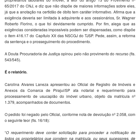
65/2017 do CNJ, e diz que não dispõe de maiores informações sobre eles,
já que a anotação na certidão de óbito tem caráter informativo. Afirma que a
exigência deveria ser limitada à adquirente e aos cessionários, Sr. Wagner
Roberto Florino, o que foi devidamente cumprido. Por fim, alega que as
exigências consideradas impossíveis podem ser dispensadas, como dispõe
o item 416.17 do Capítulo XX das NSCGJ do TJSP. Pede, assim, a reforma
da sentença e o prosseguimento do procedimento.
A Douta Procuradoria de Justiça opinou pelo não provimento do recurso (fls.
543/545).
É o relatório.
Carolina Alvares Laneza apresentou ao Oficial de Registro de Imóveis e
Anexos da Comarca de Pirajuí/SP ata notarial e requerimento para
processamento de usucapião do imóvel urbano, objeto da matrícula nº
1.379, acompanhados de documentos.
O pedido foi negado pelo Oficial, conforme nota de devolução nº 2.058, com
o seguinte teor (fls. 16/18):
“
O requerimento deve conter solicitação para proceder a notificação de
todos os proprietários que constem na matrícula, ou seus sucessores, de