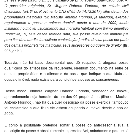
O possuidor originário, Sr. Wagner Roberto Florindo, de estado civil
divorciado (art. 3º do Provimento CNJ nº 65 de 14.12.2017), filho de um dos
proprietários matriciais (Sr. Maciste Antonio Florindo, já falecido), exerceu
regularmente a posse e animus dominii desde o ano de 2009, tendo
instalado no imóvel usucapiendo sua moradia habitual com ânimo definitivo
(domicílio); B) Que desde referida data, sua posse revelou-se ininterrupta
para fins de moradia, inexistindo contestação jurídica de sua posse por parte
dos demais proprietários matriciais, seus sucessores ou quem de direito”
(fls.
296, grifei).
Todavia, não há base documental que dê respaldo à alegada posse
qualificada do antecessor da requerente. Nenhum documento há entre os
demais proprietários e o alienante da posse que indique a que título ele
ocupa o imóvel; nada existe para concluir pela posse
ad usucapionem.
Desse modo, embora Wagner Roberto Florindo, vendedor do imóvel,
aparentemente seja herdeiro de um dos 09 proprietários (filho de Maciste
Antonio Florindo), não há qualquer descrição da posse exercida, tampouco
foi esclarecido a que título ele estava ocupando o imóvel desde o ano de
2009.
E como a postulante pretende somar a posse do antecessor à sua, a
descrição da posse é absolutamente imprescindível, notadamente porque só