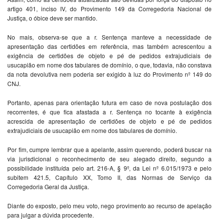
artigo 401, inciso IV, do Provimento 149 da Corregedoria Nacional de
Justiça, o óbice deve ser mantido.
No mais, observa-se que a r. Sentença manteve a necessidade de
apresentação das certidões em referência, mas também acrescentou a
exigência de certidões de objeto e pé de pedidos extrajudiciais de
usucapião em nome dos tabulares de domínio, o que, todavia, não constava
da nota devolutiva nem poderia ser exigido à luz do Provimento nº 149 do
CNJ.
Portanto, apenas para orientação futura em caso de nova postulação dos
recorrentes, é que fica afastada a r. Sentença no tocante à exigência
acrescida de apresentação de certidões de objeto e pé de pedidos
extrajudiciais de usucapião em nome dos tabulares de domínio.
Por fim, cumpre lembrar que a apelante, assim querendo, poderá buscar na
via jurisdicional o reconhecimento de seu alegado direito, segundo a
possibilidade instituída pelo art. 216-A, § 9º, da Lei nº 6.015/1973 e pelo
subitem 421.5, Capítulo XX, Tomo II, das Normas de Serviço da
Corregedoria Geral da Justiça.
Diante do exposto, pelo meu voto, nego provimento ao recurso de apelação
para julgar a dúvida procedente.