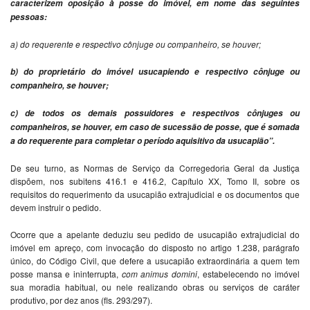
caracterizem oposição à posse do imóvel, em nome das seguintes
pessoas:
a) do requerente e respectivo cônjuge ou companheiro, se houver;
b) do proprietário do imóvel usucapiendo e respectivo cônjuge ou
companheiro, se houver;
c) de todos os demais possuidores e respectivos cônjuges ou
companheiros, se houver, em caso de sucessão de posse, que é somada
a do requerente para completar o período aquisitivo da usucapião”.
De seu turno, as Normas de Serviço da Corregedoria Geral da Justiça
dispõem, nos subitens 416.1 e 416.2, Capítulo XX, Tomo II, sobre os
requisitos do requerimento da usucapião extrajudicial e os documentos que
devem instruir o pedido.
Ocorre que a apelante deduziu seu pedido de usucapião extrajudicial do
imóvel em apreço, com invocação do disposto no artigo 1.238, parágrafo
único, do Código Civil, que defere a usucapião extraordinária a quem tem
posse mansa e ininterrupta,
com animus
domini
, estabelecendo no imóvel
sua moradia habitual, ou nele realizando obras ou serviços de caráter
produtivo, por dez anos (fls. 293/297).