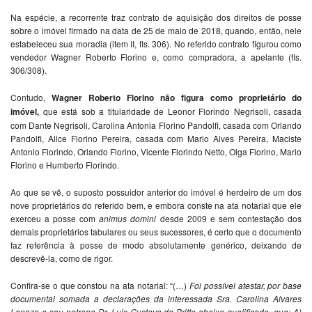
Na espécie, a recorrente traz contrato de aquisição dos direitos de posse
sobre o imóvel firmado na data de 25 de maio de 2018, quando, então, nele
estabeleceu sua moradia (item II, fls. 306). No referido contrato figurou como
vendedor Wagner Roberto Florino e, como compradora, a apelante (fls.
306/308).
Contudo,
Wagner Roberto Florino não figura como proprietário do
imóvel,
que está sob a titularidade de Leonor Florindo Negrisoli, casada
com Dante Negrisoli, Carolina Antonia Florino Pandolfi, casada com Orlando
Pandolfi, Alice Florino Pereira, casada com Mario Alves Pereira, Maciste
Antonio Florindo, Orlando Florino, Vicente Florindo Netto, Olga Florino, Mario
Florino e Humberto Florindo.
Ao que se vê, o suposto possuidor anterior do imóvel é herdeiro de um dos
nove proprietários do referido bem, e embora conste na ata notarial que ele
exerceu a posse com
animus domini
desde 2009 e sem contestação dos
demais proprietários tabulares ou seus sucessores, é certo que o documento
faz referência à posse de modo absolutamente genérico, deixando de
descrevê-la, como de rigor.
Confira-se o que constou na ata notarial: “(…)
Foi possível atestar, por base
documental somada a declarações da interessada Sra. Carolina Alvares
Laneza e seu patrono Dr. Luis Gustavo de Britto abaixo qualificado, que: A)