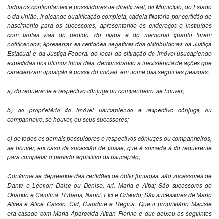
todos os confrontantes e possuidores de direito real, do Município, do Estado
e da União, indicando qualificação completa, cadeia filiatória por certidão de
nascimento para os sucessores, apresentando os endereços e instruídos
com tantas vias do pedido, do mapa e do memorial quanto forem
notificandos; Apresentar as certidões negativas dos distribuidores da Justiça
Estadual e da Justiça Federal do local da situação do imóvel usucapiendo
expedidas nos últimos trinta dias, demonstrando a inexistência de ações que
caracterizam oposição à posse do imóvel, em nome das seguintes pessoas:
a) do requerente e respectivo cônjuge ou companheiro, se houver;
b) do proprietário do imóvel usucapiendo e respectivo cônjuge ou
companheiro, se houver, ou seus sucessores;
c) de todos os demais possuidores e respectivos cônjuges ou companheiros,
se houver, em caso de sucessão de posse, que é somada à do requerente
para completar o período aquisitivo da usucapião;
Conforme se depreende das certidões de óbito juntadas, são sucessores de
Dante e Leonor: Daise ou Denise, Ari, Maria e Alba; São sucessores de
Orlando e Carolina: Rubens, Nanci, Elci e Orlando; São sucessores de Mario
Alves e Alice, Cassio, Cid, Claudiné e Regina. Que o proprietário Maciste
era casado com Maria Aparecida Altran Florino e que deixou os seguintes