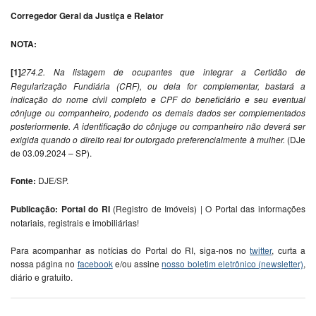
Corregedor Geral da Justiça e Relator
NOTA:
[1]
274.2. Na listagem de ocupantes que integrar a Certidão de
Regularização Fundiária (CRF), ou dela for complementar, bastará a
indicação do nome civil completo e CPF do beneficiário e seu eventual
cônjuge ou companheiro, podendo os demais dados ser complementados
posteriormente. A identificação do cônjuge ou companheiro não deverá ser
exigida quando o direito real for outorgado preferencialmente à mulher.
(DJe
de 03.09.2024 – SP).
Fonte:
DJE/SP.
Publicação: Portal do RI
(Registro de Imóveis) | O Portal das informações
notariais, registrais e imobiliárias!
Para acompanhar as notícias do Portal do RI, siga-nos no
twitter
, curta a
nossa página no
facebook
e/ou assine
nosso boletim eletrônico (newsletter)
,
diário e gratuito.