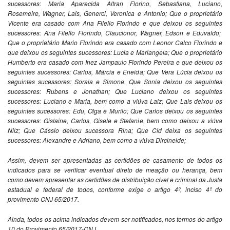
sucessores: Maria Aparecida Altran Florino, Sebastiana, Luciano,
Rosemeire, Wagner, Lais, Generci, Veronica e Antonio; Que o proprietário
Vicente era casado com Ana Filello Florindo e que deixou os seguintes
sucessores: Ana Filello Florindo, Claucionor, Wagner, Edson e Eduvaldo;
Que o proprietário Mario Florindo era casado com Leonor Calco Florindo e
que deixou os seguintes sucessores: Lucia e Mariangela; Que o proprietário
Humberto era casado com Inez Jampaulo Florindo Pereira e que deixou os
seguintes sucessores: Carlos, Márcia e Eneida; Que Vera Lúcia deixou os
seguintes sucessores: Soraia e Simone. Que Sonia deixou os seguintes
sucessores: Rubens e Jonathan; Que Luciano deixou os seguintes
sucessores: Luciano e Maria, bem como a viúva Laiz; Que Lais deixou os
seguintes sucessores: Edu, Olga e Murilo; Que Carlos deixou os seguintes
sucessores: Gislaine, Carlos, Gisele e Stefanie, bem como deixou a viúva
Nilz; Que Cássio deixou sucessora Rina; Que Cid deixa os seguintes
sucessores: Alexandre e Adriano, bem como a viúva Dircineide;
Assim, devem ser apresentadas as certidões de casamento de todos os
indicados para se verificar eventual direto de meação ou herança, bem
como devem apresentar as certidões de distribuição cível e criminal da Justa
estadual e federal de todos, conforme exige o artigo 4º, inciso 4º do
provimento CNJ 65/2017.
Ainda, todos os acima indicados devem ser notificados, nos termos do artigo
10 do Provimento 65/2017-CNJ.