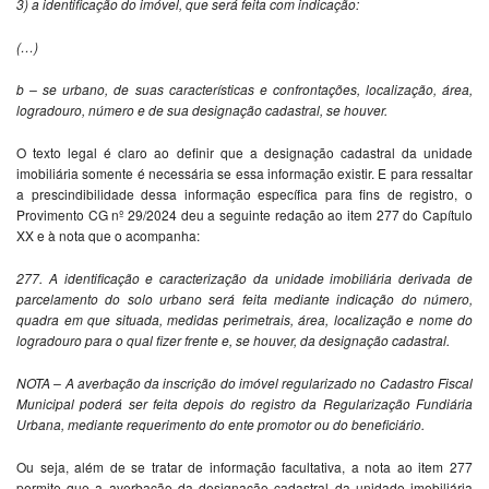
3) a identificação do imóvel, que será feita com indicação:
(…)
b – se urbano, de suas características e confrontações, localização, área,
logradouro, número e de sua designação cadastral, se houver.
O texto legal é claro ao definir que a designação cadastral da unidade
imobiliária somente é necessária se essa informação existir. E para ressaltar
a prescindibilidade dessa informação específica para fins de registro, o
Provimento CG nº 29/2024 deu a seguinte redação ao item 277 do Capítulo
XX e à nota que o acompanha:
277. A identificação e caracterização da unidade
imobiliária derivada de
parcelamento do solo urbano
será feita mediante indicação do número,
quadra em
que situada, medidas perimetrais, área, localização e
nome do
logradouro para o qual fizer frente e, se
houver, da designação cadastral.
NOTA – A averbação da inscrição do imóvel regularizado no Cadastro Fiscal
Municipal poderá ser feita depois do registro da Regularização Fundiária
Urbana, mediante requerimento do ente promotor ou do beneficiário.
Ou seja, além de se tratar de informação facultativa, a nota ao item 277
permite que a averbação da designação cadastral da unidade imobiliária