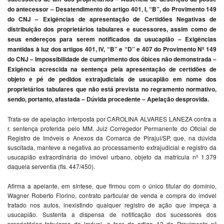
do antecessor – Desatendimento do artigo 401, I, “B”, do Provimento 149
do CNJ – Exigências de apresentação de Certidões Negativas de
distribuição dos proprietários tabulares e sucessores, assim como de
seus endereços para serem notificados da usucapião – Exigências
mantidas à luz dos artigos 401, IV, “B” e “D” e 407 do Provimento Nº 149
do CNJ – Impossibilidade de cumprimento dos óbices não demonstrada –
Exigência acrescida na sentença pela apresentação de certidões de
objeto e pé de pedidos extrajudiciais de usucapião em nome dos
proprietários tabulares que não está prevista no regramento normativo,
sendo, portanto, afastada – Dúvida procedente – Apelação desprovida.
Trata-se de apelação interposta por CAROLINA ALVARES LANEZA contra a
r. sentença proferida pelo MM. Juiz Corregedor Permanente do Oficial de
Registro de Imóveis e Anexos da Comarca de Pirajuí/SP, que, na dúvida
suscitada, manteve a negativa ao processamento extrajudicial e registro da
usucapião extraordinária do imóvel urbano, objeto da matrícula nº 1.379
daquela serventia (fls. 447/450).
Afirma a apelante, em síntese, que firmou com o único titular do domínio,
Wagner Roberto Florino, contrato particular de venda e compra do imóvel
tratado nos autos, inexistindo qualquer registro de ação que impeça a
usucapião. Sustenta a dispensa de notificação dos sucessores dos
proprietários tabulares do imóvel, a teor do artigo 13 do Provimento nº