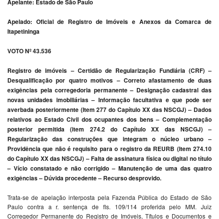
Apelante: Estado de São Paulo
Apelado: Oficial de Registro de Imóveis e Anexos da Comarca de
Itapetininga
VOTO Nº 43.536
Registro de imóveis – Certidão de Regularização Fundiária (CRF) –
Desqualificação por quatro motivos – Correto afastamento de duas
exigências pela corregedoria permanente – Designação cadastral das
novas unidades imobiliárias – Informação facultativa e que pode ser
averbada posteriormente (Item 277 do Capítulo XX das NSCGJ) – Dados
relativos ao Estado Civil dos ocupantes dos bens – Complementação
posterior permitida (item 274.2 do Capítulo XX das NSCGJ) –
Regularização das construções que integram o núcleo urbano –
Providência que não é requisito para o registro da REURB (Item 274.10
do Capítulo XX das NSCGJ) – Falta de assinatura física ou digital no título
– Vício constatado e não corrigido – Manutenção de uma das quatro
exigências – Dúvida procedente – Recurso desprovido.
Trata-se de apelação interposta pela Fazenda Pública do Estado de São
Paulo contra a r. sentença de fls. 109/114 proferida pelo MM. Juiz
Corregedor Permanente do Registro de Imóveis, Títulos e Documentos e