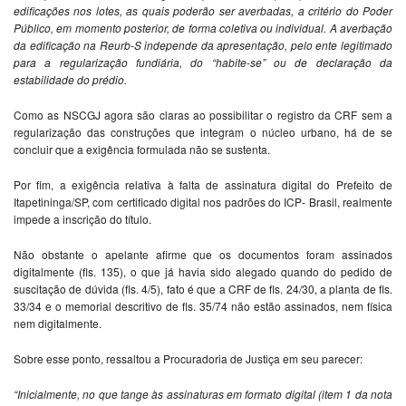
edificações nos lotes, as quais poderão ser averbadas, a critério do Poder
Público, em momento posterior, de forma coletiva ou individual. A averbação
da edificação na Reurb-S independe da apresentação, pelo ente legitimado
para a regularização fundiária, do “habite-se” ou de declaração da
estabilidade do prédio.
Como as NSCGJ agora são claras ao possibilitar o registro da CRF sem a
regularização das construções que integram o núcleo urbano, há de se
concluir que a exigência formulada não se sustenta.
Por fim, a exigência relativa à falta de assinatura digital do Prefeito de
Itapetininga/SP, com certificado digital nos padrões do ICP- Brasil, realmente
impede a inscrição do título.
Não obstante o apelante afirme que os documentos foram assinados
digitalmente (fls. 135), o que já havia sido alegado quando do pedido de
suscitação de dúvida (fls. 4/5), fato é que a CRF de fls. 24/30, a planta de fls.
33/34 e o memorial descritivo de fls. 35/74 não estão assinados, nem física
nem digitalmente.
Sobre esse ponto, ressaltou a Procuradoria de Justiça em seu parecer:
“Inicialmente, no que tange às assinaturas em formato digital (item 1 da nota