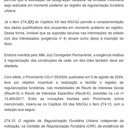
seja realizada em momento posterior ao registro da regularização fundiária
urbana.
Já o item 274.2
[1]
do Capítulo XX das NSCGJ permite a complementação
dos dados qualificativos dos ocupantes em momento posterior ao registro.
Dessa forma, inviável que as supostas lacunas nas informações de estado
civil dos interessados (exigência nº 4) sirvam como óbice à inscrição do
título.
Embora mantida pelo MM. Juiz Corregedor Permanente, a exigência relativa
à regularização das construções de cada um dos lotes também deve ser
afastada.
Com efeito, o Provimento CG nº 29/2024, publicado em 5 de agosto de 2024,
teve por objetivo incentivar a realização e facilitar o registro de
regularizações fundiárias, nas modalidades de Reurb de Interesse Social
(Reurb-S) e Reurb de Interesse Específico (Reurb-E), previstas na Lei nº
13.465/2017. Entre as inovações trazidas pelo Provimento acima
mencionado, inseriu-se no Capítulo XX das NSCGJ o item 274.10, com a
redação que segue:
274.10. O registro da Regularização Fundiária Urbana independe da
indicação, na Certidão de Regularização Fundiária (CRF), da existência de