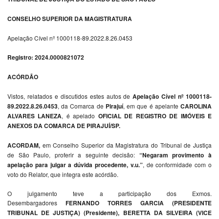
CONSELHO SUPERIOR DA MAGISTRATURA
Apelação Cível nº 1000118-89.2022.8.26.0453
Registro: 2024.0000821072
ACÓRDÃO
Vistos, relatados e discutidos estes autos de
Apelação Cível nº 1000118-
89.2022.8.26.0453
, da Comarca de
Pirajuí
, em que é apelante
CAROLINA
ALVARES LANEZA
, é apelado
OFICIAL DE REGISTRO DE IMÓVEIS E
ANEXOS DA COMARCA DE PIRAJUÍ/SP.
ACORDAM,
em Conselho Superior da Magistratura do Tribunal de Justiça
de São Paulo, proferir a seguinte decisão:
“Negaram provimento à
apelação para julgar a dúvida procedente, v.u.”
, de conformidade com o
voto do Relator, que integra este acórdão.
O julgamento teve a participação dos Exmos.
Desembargadores
FERNANDO TORRES GARCIA (PRESIDENTE
TRIBUNAL DE JUSTIÇA) (Presidente), BERETTA DA SILVEIRA (VICE