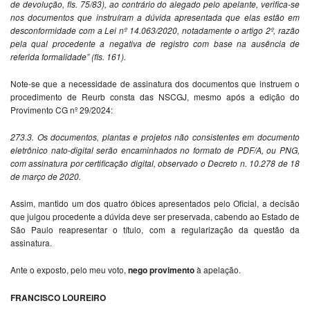
de devolução, fls. 75/83), ao contrário do alegado pelo apelante, verifica-se
nos documentos que instruíram a dúvida apresentada que elas estão em
desconformidade com a Lei nº 14.063/2020, notadamente o artigo 2º, razão
pela qual procedente a negativa de registro com base na ausência de
referida formalidade” (fls. 161).
Note-se que a necessidade de assinatura dos documentos que instruem o
procedimento de Reurb consta das NSCGJ, mesmo após a edição do
Provimento CG nº 29/2024:
273.3. Os documentos, plantas e projetos não consistentes em documento
eletrônico nato-digital serão encaminhados no formato de PDF/A, ou PNG,
com assinatura por certificação digital, observado o Decreto n. 10.278 de 18
de março de 2020.
Assim, mantido um dos quatro óbices apresentados pelo Oficial, a decisão
que julgou procedente a dúvida deve ser preservada, cabendo ao Estado de
São Paulo reapresentar o título, com a regularização da questão da
assinatura.
Ante o exposto, pelo meu voto,
nego provimento
à apelação.
FRANCISCO LOUREIRO