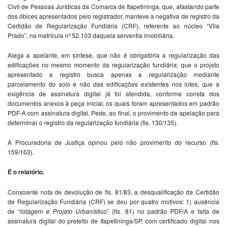
Civil de Pessoas Jurídicas da Comarca de Itapetininga, que, afastando parte
dos óbices apresentados pelo registrador, manteve a negativa de registro da
Certidão de Regularização Fundiária (CRF), referente ao núcleo “Vila
Prado”, na matrícula nº 52.103 daquela serventia imobiliária.
Alega a apelante, em síntese, que não é obrigatória a regularização das
edificações no mesmo momento da regularização fundiária; que o projeto
apresentado a registro busca apenas a regularização mediante
parcelamento do solo e não das edificações existentes nos lotes; que a
exigência de assinatura digital já foi atendida, conforme consta dos
documentos anexos à peça inicial, os quais foram apresentados em padrão
PDF-A com assinatura digital. Pede, ao final, o provimento da apelação para
determinar o registro da regularização fundiária (fls. 130/135).
A Procuradoria de Justiça opinou pelo não provimento do recurso (fls.
159/163).
É o relatório.
Consoante nota de devolução de fls. 81/83, a desqualificação da Certidão
de Regularização Fundiária (CRF) se deu por quatro motivos: 1) ausência
de “
listagem e Projeto Urbanístico
” (fls. 81) no padrão PDF/A e falta de
assinatura digital do prefeito de Itapetininga/SP, com certificado digital nos