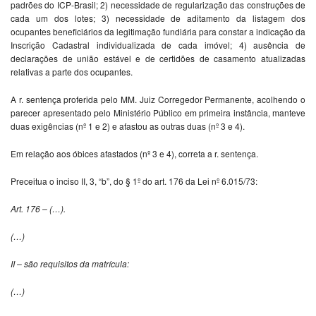
padrões do ICP-Brasil; 2) necessidade de regularização das construções de
cada um dos lotes; 3) necessidade de aditamento da listagem dos
ocupantes beneficiários da legitimação fundiária para constar a indicação da
Inscrição Cadastral individualizada de cada imóvel; 4) ausência de
declarações de união estável e de certidões de casamento atualizadas
relativas a parte dos ocupantes.
A r. sentença proferida pelo MM. Juiz Corregedor Permanente, acolhendo o
parecer apresentado pelo Ministério Público em primeira instância, manteve
duas exigências (nº 1 e 2) e afastou as outras duas (nº 3 e 4).
Em relação aos óbices afastados (nº 3 e 4), correta a r. sentença.
Preceitua o inciso II, 3, “b”, do § 1º do art. 176 da Lei nº 6.015/73:
Art. 176 – (…).
(…)
II – são requisitos da matrícula:
(…)