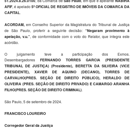
51.2024.8.26.0100
, da Comarca de
São Paulo
, em que é apelante
NABIHA
AFIF
, é apelado
5º OFICIAL DE REGISTRO DE IMÓVEIS DA COMARCA DA
CAPITAL
.
ACORDAM,
em Conselho Superior da Magistratura do Tribunal de Justiça
de São Paulo, proferir a seguinte decisão:
“Negaram provimento à
apelação, v.u.”
, de conformidade com o voto do Relator, que integra este
acórdão.
O julgamento teve a participação dos Exmos.
Desembargadores
FERNANDO TORRES GARCIA (PRESIDENTE
TRIBUNAL DE JUSTIÇA) (Presidente), BERETTA DA SILVEIRA (VICE
PRESIDENTE), XAVIER DE AQUINO (DECANO), TORRES DE
CARVALHO(PRES. SEÇÃO DE DIREITO PÚBLICO), HERALDO DE
OLIVEIRA (PRES. SEÇÃO DE DIREITO PRIVADO) E CAMARGO ARANHA
FILHO(PRES. SEÇÃO DE DIREITO CRIMINAL)
.
São Paulo, 5 de setembro de 2024.
FRANCISCO LOUREIRO
Corregedor Geral da Justiça