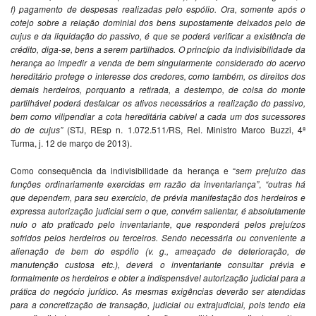
f) pagamento de despesas realizadas pelo espólio. Ora, somente após o
cotejo sobre a relação dominial dos bens supostamente deixados pelo de
cujus e da liquidação do passivo, é que se poderá verificar a existência de
crédito, diga-se, bens a serem partilhados. O princípio da indivisibilidade da
herança ao impedir a venda de bem singularmente considerado do acervo
hereditário protege o interesse dos credores, como também, os direitos dos
demais herdeiros, porquanto a retirada, a destempo, de coisa do monte
partilhável poderá desfalcar os ativos necessários a realização do passivo,
bem como vilipendiar a cota hereditária cabível a cada um dos sucessores
do de cujus”
(STJ, REsp n. 1.072.511/RS, Rel. Ministro Marco Buzzi, 4ª
Turma, j. 12 de março de 2013).
Como consequência da indivisibilidade da herança e “
sem prejuízo das
funções ordinariamente exercidas em razão da
inventariança”
,
“outras há
que dependem, para seu exercício, de prévia
manifestação dos herdeiros e
expressa autorização judicial sem o que,
convém salientar, é absolutamente
nulo o ato praticado pelo
inventariante, que responderá pelos prejuízos
sofridos pelos herdeiros ou
terceiros. Sendo necessária ou conveniente a
alienação de bem do
espólio (v. g., ameaçado de deterioração, de
manutenção custosa etc.),
deverá o inventariante consultar prévia e
formalmente os herdeiros e
obter a indispensável autorização judicial para a
prática do negócio
jurídico. As mesmas exigências deverão ser atendidas
para a
concretização de transação, judicial ou extrajudicial, pois tendo ela