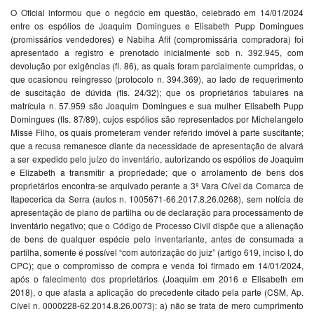
O Oficial informou que o negócio em questão, celebrado em 14/01/2024
entre os espólios de Joaquim Domingues e Elisabeth Pupp Domingues
(promissários vendedores) e Nabiha Afif (compromissária compradora) foi
apresentado a registro e prenotado inicialmente sob n. 392.945, com
devolução por exigências (fl. 86), as quais foram parcialmente cumpridas, o
que ocasionou reingresso (protocolo n. 394.369), ao lado de requerimento
de suscitação de dúvida (fls. 24/32); que os proprietários tabulares na
matrícula n. 57.959 são Joaquim Domingues e sua mulher Elisabeth Pupp
Domingues (fls. 87/89), cujos espólios são representados por Michelangelo
Misse Filho, os quais prometeram vender referido imóvel à parte suscitante;
que a recusa remanesce diante da necessidade de apresentação de alvará
a ser expedido pelo juízo do inventário, autorizando os espólios de Joaquim
e Elizabeth a transmitir a propriedade; que o arrolamento de bens dos
proprietários encontra-se arquivado perante a 3ª Vara Cível da Comarca de
Itapecerica da Serra (autos n. 1005671-66.2017.8.26.0268), sem notícia de
apresentação de plano de partilha ou de declaração para processamento de
inventário negativo; que o Código de Processo Civil dispõe que a alienação
de bens de qualquer espécie pelo inventariante, antes de consumada a
partilha, somente é possível “com autorização do juiz” (artigo 619, inciso I, do
CPC); que o compromisso de compra e venda foi firmado em 14/01/2024,
após o falecimento dos proprietários (Joaquim em 2016 e Elisabeth em
2018), o que afasta a aplicação do precedente citado pela parte (CSM, Ap.
Cível n. 0000228-62.2014.8.26.0073): a) não se trata de mero cumprimento