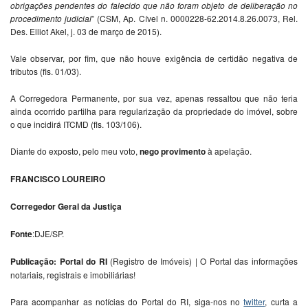
obrigações pendentes do falecido que não foram objeto de deliberação no
procedimento judicial
” (CSM, Ap. Cível n. 0000228-62.2014.8.26.0073, Rel.
Des. Elliot Akel, j. 03 de março de 2015).
Vale observar, por fim, que não houve exigência de certidão negativa de
tributos (fls. 01/03).
A Corregedora Permanente, por sua vez, apenas ressaltou que não teria
ainda ocorrido partilha para regularização da propriedade do imóvel, sobre
o que incidirá ITCMD (fls. 103/106).
Diante do exposto, pelo meu voto,
nego provimento
à apelação.
FRANCISCO LOUREIRO
Corregedor Geral da Justiça
Fonte
:DJE/SP.
Publicação: Portal do RI
(Registro de Imóveis) | O Portal das informações
notariais, registrais e imobiliárias!
Para acompanhar as notícias do Portal do RI, siga-nos no
twitter
, curta a