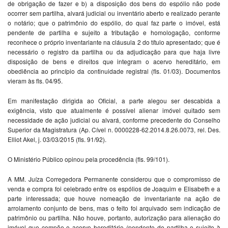
de obrigação de fazer e b) a disposição dos bens do espólio não pode
ocorrer sem partilha, alvará judicial ou inventário aberto e realizado perante
o notário; que o patrimônio do espólio, do qual faz parte o imóvel, está
pendente de partilha e sujeito a tributação e homologação, conforme
reconhece o próprio inventariante na cláusula 2 do título apresentado; que é
necessário o registro da partilha ou da adjudicação para que haja livre
disposição de bens e direitos que integram o acervo hereditário, em
obediência ao princípio da continuidade registral (fls. 01/03). Documentos
vieram às fls. 04/95.
Em manifestação dirigida ao Oficial, a parte alegou ser descabida a
exigência, visto que atualmente é possível alienar imóvel quitado sem
necessidade de ação judicial ou alvará, conforme precedente do Conselho
Superior da Magistratura (Ap. Cível n. 0000228-62.2014.8.26.0073, rel. Des.
Elliot Akel, j. 03/03/2015 (fls. 91/92).
O Ministério Público opinou pela procedência (fls. 99/101).
A MM. Juíza Corregedora Permanente considerou que o compromisso de
venda e compra foi celebrado entre os espólios de Joaquim e Elisabeth e a
parte interessada; que houve nomeação de inventariante na ação de
arrolamento conjunto de bens, mas o feito foi arquivado sem indicação de
patrimônio ou partilha. Não houve, portanto, autorização para alienação do
imóvel que compõe o acervo hereditário (pendente de partilha e sujeito à