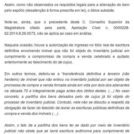
Assim, como não observados os requisitos legais para a alienação do bem
pelo espólio (desatenção à forma prescrita em lei), o óbice subsiste.
Note-se, ainda, que o precedente deste C. Conselho Superior da
Magistratura citado pela parte, Apelação Cível n. 0000228-
62.2014.8.26.0073, não se aplica ao caso em análise.
Naquela ocasião, houve a autorização de ingresso no fólio real de escritura
definitiva envolvendo imóvel que não foi objeto do inventário judicial em
cumprimento a compromisso de compra e venda celebrado e quitado
anteriormente ao falecimento do
de cujus
.
Em outros termos, deferiu-se a “
transferência definitiva a terceiro (não
herdeiro) de imóvel que não entrou no inventário judicial por ser objeto de
promessa de compra e venda firmada ainda em vida por dois dos alienantes
na década 70 e integralmente paga antes dos óbitos destes. (…) No caso
concreto, a partilha dos bens deixados pelo de cujus já foi objeto do
processo de inventário judicial. Contudo, nele não se discutiu a respeito da
obrigação de fazer do falecido de lavrar as escrituras públicas definitivas de
compra e venda dos imóveis (…)
.
Assim, o fato de a partilha dos bens ter se dado por meio de inventário
judicial não obsta que se lavre escritura autônoma para cumprimento de