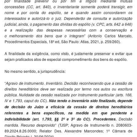
por
finalidade prevenir ou pôr fim a litígios mediante mútuas
concessões
(CC, art. 840), o inventariante somente poderá transigir, em
nome e por
conta do espólio, se e quando assim concordarem os
interessados e
autorizá-lo o juiz. Dependerão de consulta e autorização
judicial, ainda, o
pagamento das dívidas do espólio (v. CPC, arts. 642 a 646)
e a
realização das despesas necessárias com a conservação e
o
melhoramento dos bens que o integram
” (Antonio Carlos Marcato,
Procedimentos Especiais, 18ª ed, São Paulo: Atlas, 2021, p. 259/260).
A finalidade da exigência, como visto, é justamente preservar e evitar que
sejam praticados atos de especial comprometimento dos bens do espólio.
No mesmo sentido, a jurisprudência:
“
Agravo de instrumento. Inventário. Decisão reconhecendo que a cessão de
direitos hereditários deve ser realizada por termo nos autos ou escritura
pública. Nulidade da cessão realizada por instrumento particular (arts. 166,
IV e 1.793, caput do CC).
Não
tendo o inventário sido finalizado, depende
de
decisão do Juízo a eficácia da cessão de direitos
hereditários
referentes a bens específicos, na
medida em que pendente a
Decisão
indivisibilidade (art.
1.793, §§ 2º e 3º do CC). Precedentes.
mantida. Recurso desprovido
” (TJSP; Agravo de Instrumento n. 2080603-
89.2024.8.26.0000; Relator Des. Alexandre Marcondes; 1ª Câmara de
Direito Privado; j. 20/06/2024).