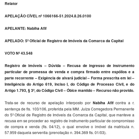
Relator
APELAÇÃO CÍVEL nº 1066166-51.2024.8.26.0100
APELANTE: Nabiha Afif
APELADO: 5º Oficial de Registro de Imóveis da Comarca da Capital
VOTO Nº 43.548
Registro de imóveis – Dúvida – Recusa de ingresso de instrumento
particular de promessa de venda e compra firmado entre espólios e a
parte recorrente – Exigência de alvará judicial – Forma prescrita em lei –
Inteligência do Artigo 619, Inciso I, do Código de Processo Civil, e do
Artigo 1.793, § 3º, do Código Civil – Óbice mantido – Recurso não provido.
Trata-se de recurso de apelação interposto por
Nabiha Afif
contra a r.
sentença de fls. 103/106, proferida pela MM. Juíza Corregedora Permanente
do 5º Oficial de Registro de Imóveis da Comarca da Capital, que manteve a
recusa em se proceder ao registro de instrumento particular de compromisso
de compra e venda (fls. 04/12), o qual envolve o imóvel da matrícula n.
57.959 daquela serventia (prenotação n. 394.369 fls. 01/03).