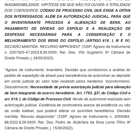
INADMISSIBILIDADE. HIPÓTESE EM QUE NÃO FOI OUVIDA A TOTALIDADE
DOS COERDEIROS.
CÓDIGO DE PROCESSO CIVIL QUE
EXIGE A OITIVA
DOS INTERESSADOS, ALÉM DA
AUTORIZAÇÃO JUDICIAL, PARA QUE
O
INVENTARIANTE PROCEDA À ALIENAÇÃO DE
BENS, AO
PAGAMENTO DE DÍVIDAS DO ESPÓLIO
E À REALIZAÇÃO DE
DESPESAS NECESSÁRIAS
PARA A CONSERVAÇÃO E O
.
MELHORAMENTO
DOS BENS DO ESPÓLIO (ARTIGO 619, I, III E IV)
DECISÃO MANTIDA. RECURSO IMPROVIDO
” (TJSP; Agravo de Instrumento
n. 2057923-47.2023.8.26.0000; Rel. Des. Vito Guglielmi; 6ª Câmara de
Direito Privado; j. 29/05/2023).
“
Agravo de instrumento. Inventário. Decisão que condicionou a análise do
pedido de expedição de alvará para transferência de automóvel ao depósito
em conta judicial do valor total recebido pelos herdeiros. Inconformismo.
Descabimento.
Necessidade de prévia
autorização judicial para alienação
de bem
integrante do acervo hereditário. Art. 1793, §3º, do
Código Civil e
. Venda de automóvel realizada sem
art. 619, I, do Código de Processo
Civil
autorização judicial. Existência de controvérsia acerca da existência ou não
da união estável, que poderá alterar os quinhões hereditários. Decisão
mantida. Recurso desprovido
” (TJSP; Agravo de Instrumento n. 2059384-
88.2022.8.26.0000; Rel. Des. Pedro de Alcântara da Silva Leme Filho; 8ª
Câmara de Direito Privado; j. 15/06/2022).