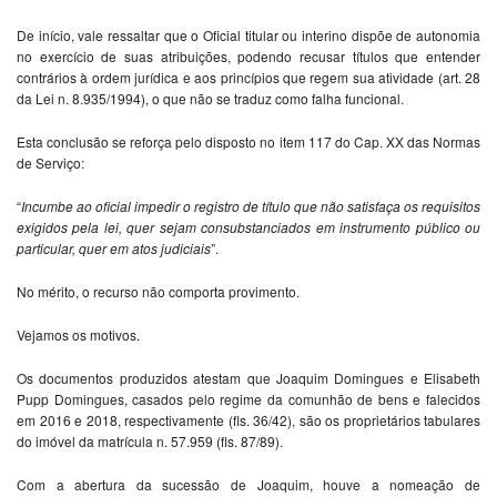
De início, vale ressaltar que o Oficial titular ou interino dispõe de autonomia
no exercício de suas atribuições, podendo recusar títulos que entender
contrários à ordem jurídica e aos princípios que regem sua atividade (art. 28
da Lei n. 8.935/1994), o que não se traduz como falha funcional.
Esta conclusão se reforça pelo disposto no item 117 do Cap. XX das Normas
de Serviço:
“
Incumbe ao oficial impedir o registro de título que não satisfaça os requisitos
exigidos pela lei, quer sejam consubstanciados em instrumento público ou
particular, quer em atos judiciais
”.
No mérito, o recurso não comporta provimento.
Vejamos os motivos.
Os documentos produzidos atestam que Joaquim Domingues e Elisabeth
Pupp Domingues, casados pelo regime da comunhão de bens e falecidos
em 2016 e 2018, respectivamente (fls. 36/42), são os proprietários tabulares
do imóvel da matrícula n. 57.959 (fls. 87/89).
Com a abertura da sucessão de Joaquim, houve a nomeação de