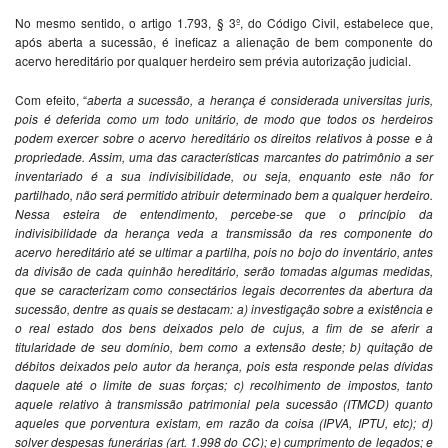
No mesmo sentido, o artigo 1.793, § 3º, do Código Civil, estabelece que,
após aberta a sucessão, é ineficaz a alienação de bem componente do
acervo hereditário por qualquer herdeiro sem prévia autorização judicial.
Com efeito, “
aberta a sucessão, a herança é considerada universitas juris,
pois é deferida como um todo unitário, de modo que todos os herdeiros
podem exercer sobre o acervo hereditário os direitos relativos à posse e à
propriedade. Assim, uma das características marcantes do patrimônio a ser
inventariado é a sua indivisibilidade, ou seja, enquanto este não for
partilhado, não será permitido atribuir determinado bem a qualquer herdeiro.
Nessa esteira de entendimento, percebe-se que o princípio da
indivisibilidade da herança veda a transmissão da res componente do
acervo hereditário até se ultimar a partilha, pois no bojo do inventário, antes
da divisão de cada quinhão hereditário, serão tomadas algumas medidas,
que se caracterizam como consectários legais decorrentes da abertura da
sucessão, dentre as quais se destacam: a) investigação sobre a existência e
o real estado dos bens deixados pelo de cujus, a fim de se aferir a
titularidade de seu domínio, bem como a extensão deste; b) quitação de
débitos deixados pelo autor da herança, pois esta responde pelas dívidas
daquele até o limite de suas forças; c) recolhimento de impostos, tanto
aquele relativo à transmissão patrimonial pela sucessão (ITMCD) quanto
aqueles que porventura existam, em razão da coisa (IPVA, IPTU, etc); d)
solver despesas funerárias (art. 1.998 do CC); e) cumprimento de legados; e