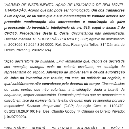
“
AGRAVO DE INSTRUMENTO. AÇÃO DE USUCAPIÃO DE BEM MÓVEL.
TRANSAÇÃO. Acordo que não pode ser homologado.
Um dos transatores
é
um espólio, de tal sorte que a sua manifestação de
vontade deveria ser
precedida manifestação dos
interessados e autorização do juízo
processante do
inventário. Inteligência do art. 619, caput e inciso II
do
. Circunstância não demonstrada.
CPC/15. Precedentes desta E. Corte
Decisão mantida. RECURSO NÃO PROVIDO
” (TJSP; Agravo de Instrumento
n. 2003055-85.2024.8.26.0000; Rel. Des. Rosangela Telles; 31ª Câmara de
Direito Privado; j. 23/02/2024).
“
Ação declaratória de nulidade. Ex-inventariante que, depois de decretada
sua remoção, outorgou mais de setenta escrituras, na condição de
representante do espólio
. Alienação de imóvel sem a devida
autorização
do Juízo do inventário que resulta, em
tese, na nulidade do negócio, a
. Circunstâncias
qual sabidamente
não convalesce pelo decurso do tempo
do caso, porém, que não autorizam a invalidação, dada a boa-fé da
adquirente, sequer controvertida. Eventuais prejuízos que se demonstrem a
discutir em face da ex-inventariante e/ou de quem mais se suponha por isso
responsável. Recurso desprovido
” (TJSP; Apelação Cível n. 1120470-
05.2021.8.26.0100; Rel. Des. Claudio Godoy; 1ª Câmara de Direito Privado;
j. 04/07/2023).
“
INVENTÁRIO. ALVARÁ. PRETENDIDA ALIENAÇÃO DE IMÓVEL.