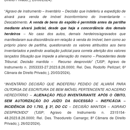
“
Agravo de instrumento – Inventário – Decisão que indeferiu a expedição de
alvará para venda de imóvel Inconformismo do inventariante –
Descabimento.
A
venda de bens do espólio é permitida antes da
partilha
mediante alvará judicial, desde que haja a
concordância dos demais
– No caso dos autos, demais herdeiros/agravados que
herdeiros
manifestaram sua discordância em relação à venda do imóvel, bem como ao
próprio plano de partilha, questionando os valores atribuídos aos bens
inventariados e pedindo avaliação judicial para correta aferição dos valores
lançados Situação que impede a alienação do mesmo – Precedentes deste
Tribunal. Decisão mantida – Recurso desprovido
” (TJSP; Agravo de
Instrumento n. 2053333-27.2023.8.26.0000; Rel. Des. Rodolfo Pellizari; 6ª
Câmara de Direito Privado; j. 20/03/2024).
“
INVENTÁRIO DECISÃO QUE INDEFERIU PEDIDO DE ALVARÁ PARA
OUTORGA DE ESCRITURA DE BEM IMÓVEL PERTENCENTE AO ACERVO
HEREDITÁRIO –
ALIENAÇÃO PELO
INVENTARIANTE APÓS O ÓBITO,
SEM
AUTORIZAÇÃO DO JUÍZO DA SUCESSÃO –
INEFICÁCIA –
– DECISÃO MANTIDA – AGRAVO
INCIDÊNCIA DO 1.793, § 3º, DO CC
DESPROVIDO
” (TJSP; Agravo de Instrumento n. 2315154-
48.2023.8.26.0000; Rel. Des. Theodureto Camargo; 8ª Câmara de Direito
Privado; j. 26/02/2024).