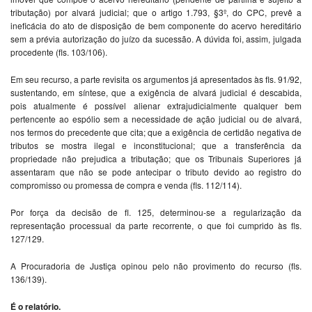
tributação) por alvará judicial; que o artigo 1.793, §3º, do CPC, prevê a
ineficácia do ato de disposição de bem componente do acervo hereditário
sem a prévia autorização do juízo da sucessão. A dúvida foi, assim, julgada
procedente (fls. 103/106).
Em seu recurso, a parte revisita os argumentos já apresentados às fls. 91/92,
sustentando, em síntese, que a exigência de alvará judicial é descabida,
pois atualmente é possível alienar extrajudicialmente qualquer bem
pertencente ao espólio sem a necessidade de ação judicial ou de alvará,
nos termos do precedente que cita; que a exigência de certidão negativa de
tributos se mostra ilegal e inconstitucional; que a transferência da
propriedade não prejudica a tributação; que os Tribunais Superiores já
assentaram que não se pode antecipar o tributo devido ao registro do
compromisso ou promessa de compra e venda (fls. 112/114).
Por força da decisão de fl. 125, determinou-se a regularização da
representação processual da parte recorrente, o que foi cumprido às fls.
127/129.
A Procuradoria de Justiça opinou pelo não provimento do recurso (fls.
136/139).
É o relatório.