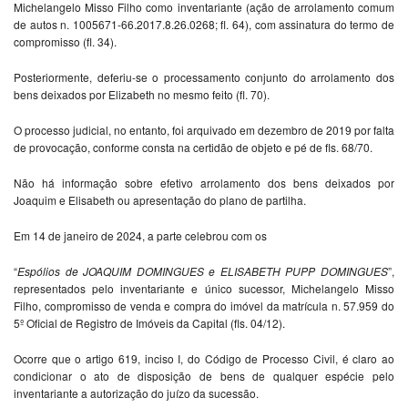
Michelangelo Misso Filho como inventariante (ação de arrolamento comum
de autos n. 1005671-66.2017.8.26.0268; fl. 64), com assinatura do termo de
compromisso (fl. 34).
Posteriormente, deferiu-se o processamento conjunto do arrolamento dos
bens deixados por Elizabeth no mesmo feito (fl. 70).
O processo judicial, no entanto, foi arquivado em dezembro de 2019 por falta
de provocação, conforme consta na certidão de objeto e pé de fls. 68/70.
Não há informação sobre efetivo arrolamento dos bens deixados por
Joaquim e Elisabeth ou apresentação do plano de partilha.
Em 14 de janeiro de 2024, a parte celebrou com os
“
Espólios de JOAQUIM DOMINGUES e ELISABETH PUPP DOMINGUES
”,
representados pelo inventariante e único sucessor, Michelangelo Misso
Filho, compromisso de venda e compra do imóvel da matrícula n. 57.959 do
5º Oficial de Registro de Imóveis da Capital (fls. 04/12).
Ocorre que o artigo 619, inciso I, do Código de Processo Civil, é claro ao
condicionar o ato de disposição de bens de qualquer espécie pelo
inventariante a autorização do juízo da sucessão.