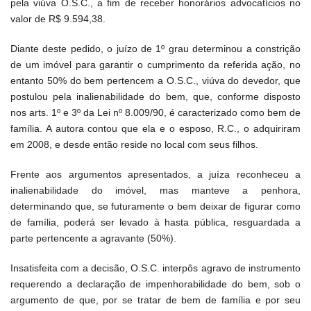
pela viúva O.S.C., a fim de receber honorários advocatícios no
valor de R$ 9.594,38.
Diante deste pedido, o juízo de 1º grau determinou a constrição
de um imóvel para garantir o cumprimento da referida ação, no
entanto 50% do bem pertencem a O.S.C., viúva do devedor, que
postulou pela inalienabilidade do bem, que, conforme disposto
nos arts. 1º e 3º da Lei nº 8.009/90, é caracterizado como bem de
família. A autora contou que ela e o esposo, R.C., o adquiriram
em 2008, e desde então reside no local com seus filhos.
Frente aos argumentos apresentados, a juíza reconheceu a
inalienabilidade do imóvel, mas manteve a penhora,
determinando que, se futuramente o bem deixar de figurar como
de família, poderá ser levado à hasta pública, resguardada a
parte pertencente a agravante (50%).
Insatisfeita com a decisão, O.S.C. interpôs agravo de instrumento
requerendo a declaração de impenhorabilidade do bem, sob o
argumento de que, por se tratar de bem de família e por seu