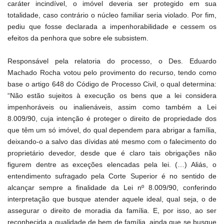
caráter incindível, o imóvel deveria ser protegido em sua
totalidade, caso contrário o núcleo familiar seria violado. Por fim,
pediu que fosse declarada a impenhorabilidade e cessem os
efeitos da penhora que sobre ele subsistem.
Responsável pela relatoria do processo, o Des. Eduardo
Machado Rocha votou pelo provimento do recurso, tendo como
base o artigo 648 do Código de Processo Civil, o qual determina:
“Não estão sujeitos à execução os bens que a lei considera
impenhoráveis ou inalienáveis, assim como também a Lei
8.009/90, cuja intenção é proteger o direito de propriedade dos
que têm um só imóvel, do qual dependem para abrigar a família,
deixando-o a salvo das dívidas até mesmo com o falecimento do
proprietário devedor, desde que é claro tais obrigações não
figurem dentre as exceções elencadas pela lei. (…) Aliás, o
entendimento sufragado pela Corte Superior é no sentido de
alcançar sempre a finalidade da Lei nº 8.009/90, conferindo
interpretação que busque atender aquele ideal, qual seja, o de
assegurar o direito de moradia da família. E, por isso, ao ser
reconhecida a qualidade de bem de família, ainda que se busque