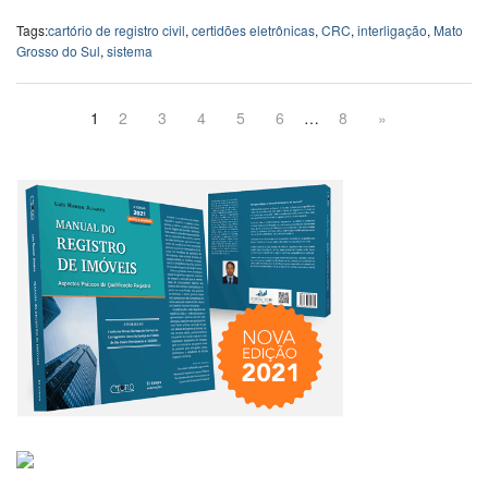
Tags:
cartório de registro civil
,
certidões eletrônicas
,
CRC
,
interligação
,
Mato
Grosso do Sul
,
sistema
1
2
3
4
5
6
…
8
»