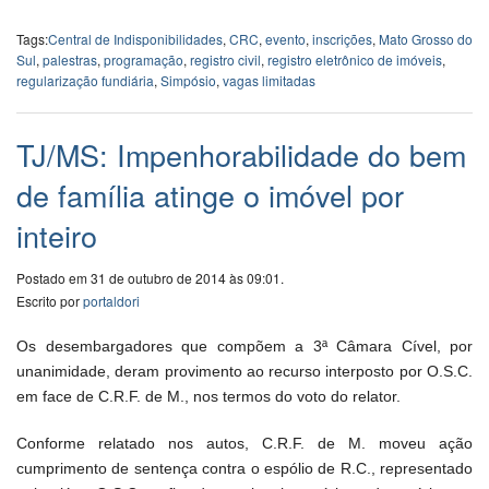
Tags:
Central de Indisponibilidades
,
CRC
,
evento
,
inscrições
,
Mato Grosso do
Sul
,
palestras
,
programação
,
registro civil
,
registro eletrônico de imóveis
,
regularização fundiária
,
Simpósio
,
vagas limitadas
TJ/MS: Impenhorabilidade do bem
de família atinge o imóvel por
inteiro
Postado em 31 de outubro de 2014 às 09:01.
Escrito por
portaldori
Os desembargadores que compõem a 3ª Câmara Cível, por
unanimidade, deram provimento ao recurso interposto por O.S.C.
em face de C.R.F. de M., nos termos do voto do relator.
Conforme relatado nos autos, C.R.F. de M. moveu ação
cumprimento de sentença contra o espólio de R.C., representado