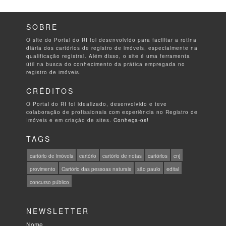
SOBRE
O site do Portal do RI foi desenvolvido para facilitar a rotina
diária dos cartórios de registro de imóveis, especialmente na
qualificação registral. Além disso, o site é uma ferramenta
útil na busca do conhecimento da prática empregada no
registro de imóveis.
CRÉDITOS
O Portal do RI foi idealizado, desenvolvido e teve
colaboração de profissionais com experiência no Registro de
Imóveis e em criação de sites.
Conheça-os!
TAGS
cartório de imóveis
cartório
cartório de notas
cartórios
cnj
provimento
Cartório das pessoas naturais
são paulo
edital
concurso público
NEWSLETTER
Nome