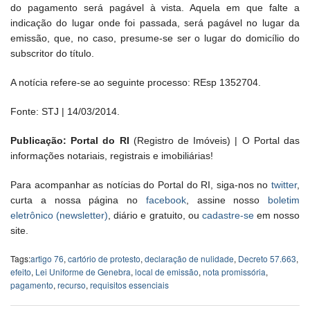
do pagamento será pagável à vista. Aquela em que falte a
indicação do lugar onde foi passada, será pagável no lugar da
emissão, que, no caso, presume-se ser o lugar do domicílio do
subscritor do título.
A notícia refere-se ao seguinte processo: REsp 1352704.
Fonte: STJ | 14/03/2014.
Publicação: Portal do RI
(Registro de Imóveis) | O Portal das
informações notariais, registrais e imobiliárias!
Para acompanhar as notícias do Portal do RI, siga-nos no
twitter
,
curta a nossa página no
facebook
, assine nosso
boletim
eletrônico (newsletter)
, diário e gratuito, ou
cadastre-se
em nosso
site.
Tags:
artigo 76
,
cartório de protesto
,
declaração de nulidade
,
Decreto 57.663
,
efeito
,
Lei Uniforme de Genebra
,
local de emissão
,
nota promissória
,
pagamento
,
recurso
,
requisitos essenciais