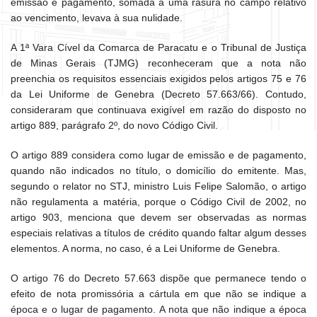
emissão e pagamento, somada a uma rasura no campo relativo
ao vencimento, levava à sua nulidade.
A 1ª Vara Cível da Comarca de Paracatu e o Tribunal de Justiça
de Minas Gerais (TJMG) reconheceram que a nota não
preenchia os requisitos essenciais exigidos pelos artigos 75 e 76
da Lei Uniforme de Genebra (Decreto 57.663/66). Contudo,
consideraram que continuava exigível em razão do disposto no
artigo 889, parágrafo 2º, do novo Código Civil.
O artigo 889 considera como lugar de emissão e de pagamento,
quando não indicados no título, o domicílio do emitente. Mas,
segundo o relator no STJ, ministro Luis Felipe Salomão, o artigo
não regulamenta a matéria, porque o Código Civil de 2002, no
artigo 903, menciona que devem ser observadas as normas
especiais relativas a títulos de crédito quando faltar algum desses
elementos. A norma, no caso, é a Lei Uniforme de Genebra.
O artigo 76 do Decreto 57.663 dispõe que permanece tendo o
efeito de nota promissória a cártula em que não se indique a
época e o lugar de pagamento. A nota que não indique a época