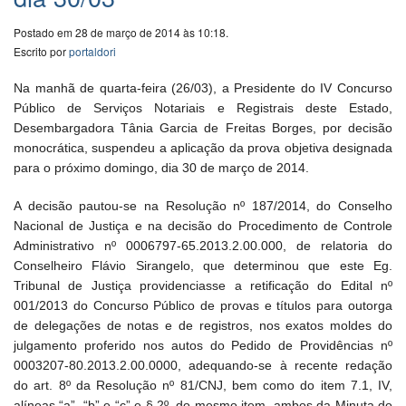
Postado em 28 de março de 2014 às 10:18.
Escrito por
portaldori
Na manhã de quarta-feira (26/03), a Presidente do IV Concurso
Público de Serviços Notariais e Registrais deste Estado,
Desembargadora Tânia Garcia de Freitas Borges, por decisão
monocrática, suspendeu a aplicação da prova objetiva designada
para o próximo domingo, dia 30 de março de 2014.
A decisão pautou-se na Resolução nº 187/2014, do Conselho
Nacional de Justiça e na decisão do Procedimento de Controle
Administrativo nº 0006797-65.2013.2.00.000, de relatoria do
Conselheiro Flávio Sirangelo, que determinou que este Eg.
Tribunal de Justiça providenciasse a retificação do Edital nº
001/2013 do Concurso Público de provas e títulos para outorga
de delegações de notas e de registros, nos exatos moldes do
julgamento proferido nos autos do Pedido de Providências nº
0003207-80.2013.2.00.0000, adequando-se à recente redação
do art. 8º da Resolução nº 81/CNJ, bem como do item 7.1, IV,
alíneas “a”, “b” e “c” e § 2º, do mesmo item, ambos da Minuta do