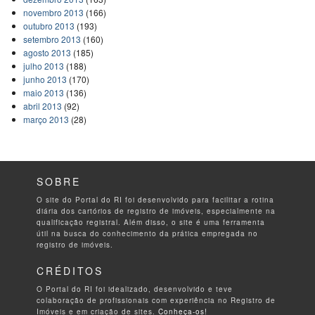
novembro 2013
(166)
outubro 2013
(193)
setembro 2013
(160)
agosto 2013
(185)
julho 2013
(188)
junho 2013
(170)
maio 2013
(136)
abril 2013
(92)
março 2013
(28)
SOBRE
O site do Portal do RI foi desenvolvido para facilitar a rotina
diária dos cartórios de registro de imóveis, especialmente na
qualificação registral. Além disso, o site é uma ferramenta
útil na busca do conhecimento da prática empregada no
registro de imóveis.
CRÉDITOS
O Portal do RI foi idealizado, desenvolvido e teve
colaboração de profissionais com experiência no Registro de
Imóveis e em criação de sites.
Conheça-os!