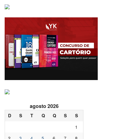
agosto 2026
D
S
T
Q
Q
S
S
1
2
3
4
5
6
7
8