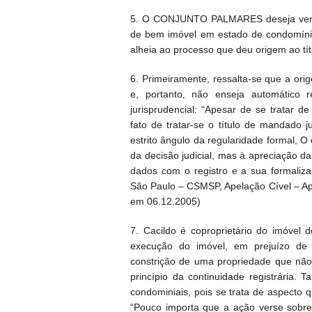
5. O CONJUNTO PALMARES deseja ver av
de bem imóvel em estado de condomíni
alheia ao processo que deu origem ao tít
6. Primeiramente, ressalta-se que a orige
e, portanto, não enseja automático r
jurisprudencial: “Apesar de se tratar de t
fato de tratar-se o título de mandado ju
estrito ângulo da regularidade formal, 
da decisão judicial, mas à apreciação 
dados com o registro e a sua formaliza
São Paulo – CSMSP, Apelação Cível – Apel
em 06.12.2005)
7. Cacildo é coproprietário do imóvel 
execução do imóvel, em prejuízo de 
constrição de uma propriedade que não 
princípio da continuidade registrária.
condominiais, pois se trata de aspecto q
“Pouco importa que a ação verse sobre