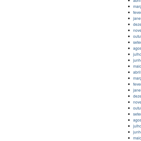
abri
mar
feve
jane
dez
nov
outu
set
agos
julh
jun
mai
abri
mar
feve
jane
dez
nov
outu
set
agos
julh
jun
mai