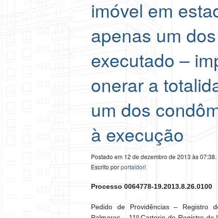
imóvel em esta
apenas um dos
executado – imp
onerar a totali
um dos condômi
à execução
Postado em 12 de dezembro de 2013 às 07:38.
Escrito por
portaldori
Processo 0064778-19.2013.8.26.0100
Pedido de Providências – Registro d
Palmares – 11º Cartorio de Registro de 