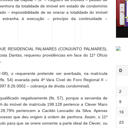
penhora da totalidade de imóvel em estado de condomínio
o – impossibilidade de se onerar a totalidade do imóvel
estranha à execução – princípio da continuidade –
QUE RESIDENCIAL PALMARES (CONJUNTO PALMARES),
sta Dantas, requereu providências em face do 11º Ofício
.
D
02-08), o requerente pretende ver averbada, na matrícula
ls. 54) exarada pela 4ª Vara Cível do Foro Regional II –
97.8.26.0002 – cobrança de dívida condominial).
2
 qualificado negativamente (fls. 57), porque a serventia de
9
% do imóvel de matrícula 198.128 pertence a Clever Maro
s 28,79% pertencem a Cacildo Leocadio da Silva. Apenas
16
rocesso que deu origem à ordem de penhora. Assim, o 11º
23
ítulo para que se onere somente a parte ideal de Clever, ou