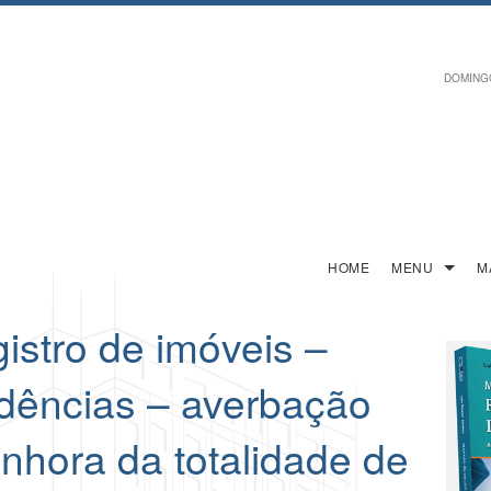
DOMINGO,
HOME
MENU
M
istro de imóveis –
idências – averbação
nhora da totalidade de