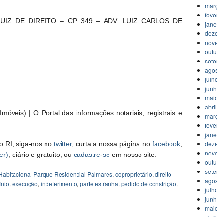
mar
feve
s JUIZ DE DIREITO – CP 349 – ADV: LUIZ CARLOS DE
jane
dez
nov
outu
set
agos
julh
jun
mai
abri
móveis) | O Portal das informações notariais, registrais e
mar
feve
jane
dez
o RI, siga-nos no
twitter
, curta a nossa página no
facebook
,
nov
er)
, diário e gratuito, ou
cadastre-se
em nosso site.
outu
set
Habitacional Parque Residencial Palmares
,
coproprietário
,
direito
agos
ínio
,
execução
,
indeferimento
,
parte estranha
,
pedido de constrição
,
julh
jun
mai