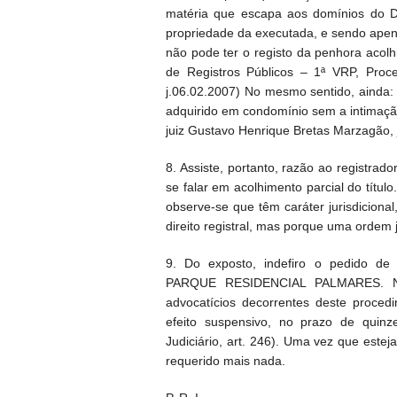
matéria que escapa aos domínios do Dir
propriedade da executada, e sendo apen
não pode ter o registo da penhora acolhi
de Registros Públicos – 1ª VRP, Proce
j.06.02.2007) No mesmo sentido, ainda:
adquirido em condomínio sem a intimação
juiz Gustavo Henrique Bretas Marzagão, 
8. Assiste, portanto, razão ao registra
se falar em acolhimento parcial do títul
observe-se que têm caráter jurisdicion
direito registral, mas porque uma ordem
9. Do exposto, indefiro o pedido d
PARQUE RESIDENCIAL PALMARES. Não
advocatícios decorrentes deste proced
efeito suspensivo, no prazo de quinz
Judiciário, art. 246). Uma vez que estej
requerido mais nada.