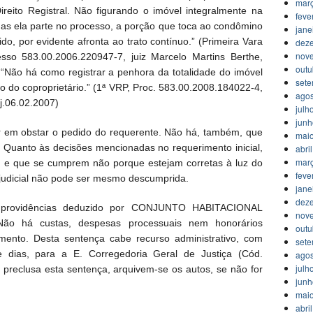
mar
eito Registral. Não figurando o imóvel integralmente na
feve
as ela parte no processo, a porção que toca ao condômino
jane
do, por evidente afronta ao trato contínuo.” (Primeira Vara
dez
nov
sso 583.00.2006.220947-7, juiz Marcelo Martins Berthe,
outu
 “Não há como registrar a penhora da totalidade do imóvel
set
 do coproprietário.” (1ª VRP, Proc. 583.00.2008.184022-4,
agos
j.06.02.2007)
julh
jun
dor em obstar o pedido do requerente. Não há, também, que
mai
o. Quanto às decisões mencionadas no requerimento inicial,
abri
mar
al, e que se cumprem não porque estejam corretas à luz do
feve
 judicial não pode ser mesmo descumprida.
jane
dez
e providências deduzido por CONJUNTO HABITACIONAL
nov
 há custas, despesas processuais nem honorários
outu
imento. Desta sentença cabe recurso administrativo, com
set
e dias, para a E. Corregedoria Geral de Justiça (Cód.
agos
julh
a preclusa esta sentença, arquivem-se os autos, se não for
jun
mai
abri