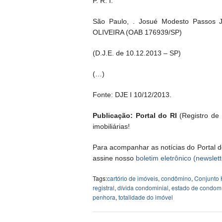
P. R. I.
São Paulo, . Josué Modesto Passo
OLIVEIRA (OAB 176939/SP)
(D.J.E. de 10.12.2013 – SP)
(…)
Fonte: DJE I 10/12/2013.
Publicação: Portal do RI
(Registro de I
imobiliárias!
Para acompanhar as notícias do Portal d
assine nosso
boletim eletrônico (newslett
Tags:
cartório de imóveis
,
condômino
,
Conjunto 
registral
,
dívida condominial
,
estado de condom
penhora
,
totalidade do imóvel