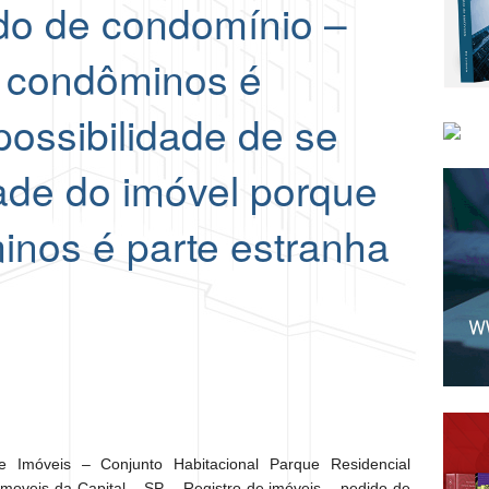
do de condomínio –
 condôminos é
ossibilidade de se
dade do imóvel porque
nos é parte estranha
e Imóveis – Conjunto Habitacional Parque Residencial
Imoveis da Capital – SP – Registro de imóveis – pedido de