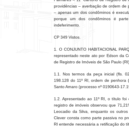
providências – averbação de ordem de 
– apenas um dos condôminos é executad
porque um dos condôminos é parte 
indeferimento.
CP 349 Vistos.
1. O CONJUNTO HABITACIONAL PAR
representado neste ato por Edson da Co
de Registro de Imóveis de São Paulo (RI)
1.1. Nos termos da peça inicial (fls. 
198.128 do 11º RI, ordem de penhora (f
Santo Amaro (processo nº 0190643-17.19
1.2. Apresentado ao 11º RI, o título foi
registro de imóveis observou que 71,21
Leocadio da Silva, enquanto os outro
Clever consta como parte passiva no p
RI entende necessária a retificação do t