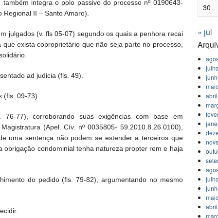
 também integra o polo passivo do processo nº 0190643-
30
o Regional II – Santo Amaro).
« jul
 julgados (v. fls 05-07) segundo os quais a penhora recai
Arqui
 que exista coproprietário que não seja parte no processo,
olidário.
agos
julh
tado ad judicia (fls. 49).
jun
mai
abri
 (fls. 09-73).
mar
feve
s. 76-77), corroborando suas exigências com base em
jane
Magistratura (Apel. Cív. nº 0035805- 59.2010.8.26.0100),
dez
 de uma sentença não podem se estender a terceiros que
nov
a obrigação condominial tenha natureza propter rem e haja
outu
set
agos
julh
olhimento do pedido (fls. 79-82), argumentando no mesmo
jun
mai
abri
cidir.
mar