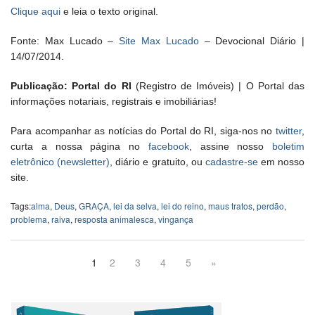
Clique aqui
e leia o texto original.
Fonte: Max Lucado –
Site Max Lucado
– Devocional Diário |
14/07/2014.
Publicação: Portal do RI
(Registro de Imóveis) | O Portal das
informações notariais, registrais e imobiliárias!
Para acompanhar as notícias do Portal do RI, siga-nos no
twitter
,
curta a nossa página no
facebook
, assine nosso
boletim
eletrônico (newsletter)
, diário e gratuito, ou
cadastre-se
em nosso
site.
Tags:
alma
,
Deus
,
GRAÇA
,
lei da selva
,
lei do reino
,
maus tratos
,
perdão
,
problema
,
raiva
,
resposta animalesca
,
vingança
1
2
3
4
5
»