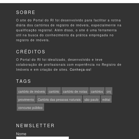
SOBRE
O site do Portal do RI foi desenvolvido para facilitar a rotina
diária dos cartórios de registro de imóveis, especialmente na
qualificação registral. Além disso, o site é uma ferramenta
útil na busca do conhecimento da prática empregada no
registro de imóveis.
CRÉDITOS
O Portal do RI foi idealizado, desenvolvido e teve
colaboração de profissionais com experiência no Registro de
Imóveis e em criação de sites.
Conheça-os!
TAGS
cartório de imóveis
cartório
cartório de notas
cartórios
cnj
provimento
Cartório das pessoas naturais
são paulo
edital
concurso público
NEWSLETTER
Nome