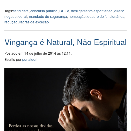
Tags:
candidata
,
concurso público
,
CREA
,
desligamento espontâneo
,
direito
negado
,
edital
,
mandado de segurança
,
nomeação
,
quadro de funcionários
,
redução
,
regras de exceção
Vingança é Natural, Não Espiritual
Postado em 14 de julho de 2014 às 12:11.
Escrito por
portaldori