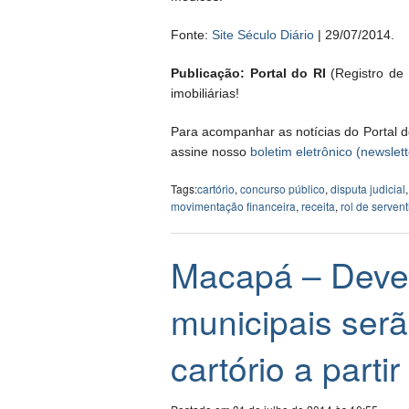
Fonte:
Site Século Diário
| 29/07/2014.
Publicação: Portal do RI
(Registro de I
imobiliárias!
Para acompanhar as notícias do Portal d
assine nosso
boletim eletrônico (newslett
Tags:
cartório
,
concurso público
,
disputa judicial
movimentação financeira
,
receita
,
rol de serven
Macapá – Deved
municipais serã
cartório a partir