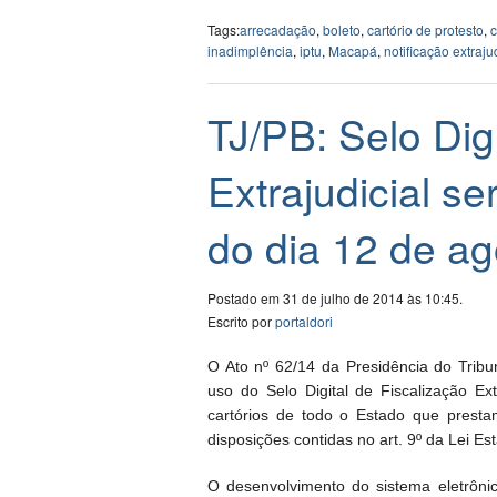
Tags:
arrecadação
,
boleto
,
cartório de protesto
,
c
inadimplência
,
iptu
,
Macapá
,
notificação extraju
TJ/PB: Selo Dig
Extrajudicial ser
do dia 12 de ag
Postado em 31 de julho de 2014 às 10:45.
Escrito por
portaldori
O Ato nº 62/14 da Presidência do Tribu
uso do Selo Digital de Fiscalização Ex
cartórios de todo o Estado que prestam
disposições contidas no art. 9º da Lei Esta
O desenvolvimento do sistema eletrônic