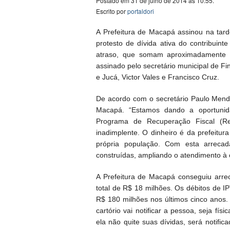
Postado em 31 de julho de 2014 às 10:55.
Escrito por
portaldori
A Prefeitura de Macapá assinou na tarde 
protesto de dívida ativa do contribuin
atraso, que somam aproximadamente R
assinado pelo secretário municipal de F
e Jucá, Victor Vales e Francisco Cruz.
De acordo com o secretário Paulo Mende
Macapá. “Estamos dando a oportunid
Programa de Recuperação Fiscal (Ref
inadimplente. O dinheiro é da prefeitura
própria população. Com esta arrecad
construídas, ampliando o atendimento à 
A Prefeitura de Macapá conseguiu arr
total de R$ 18 milhões. Os débitos de 
R$ 180 milhões nos últimos cinco anos.
cartório vai notificar a pessoa, seja físi
ela não quite suas dívidas, será notific