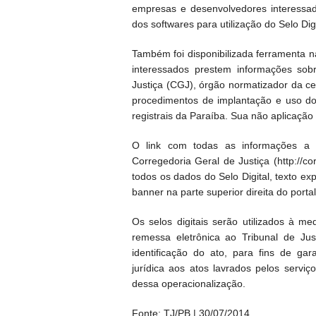
empresas e desenvolvedores interessa
dos softwares para utilização do Selo Digi
Também foi disponibilizada ferramenta 
interessados prestem informações sobr
Justiça (CGJ), órgão normatizador da cer
procedimentos de implantação e uso do S
registrais da Paraíba. Sua não aplicação é
O link com todas as informações a re
Corregedoria Geral de Justiça (http://co
todos os dados do Selo Digital, texto exp
banner na parte superior direita do portal.
Os selos digitais serão utilizados à m
remessa eletrônica ao Tribunal de Jus
identificação do ato, para fins de gar
jurídica aos atos lavrados pelos serviç
dessa operacionalização.
Fonte: TJ/PB | 30/07/2014.