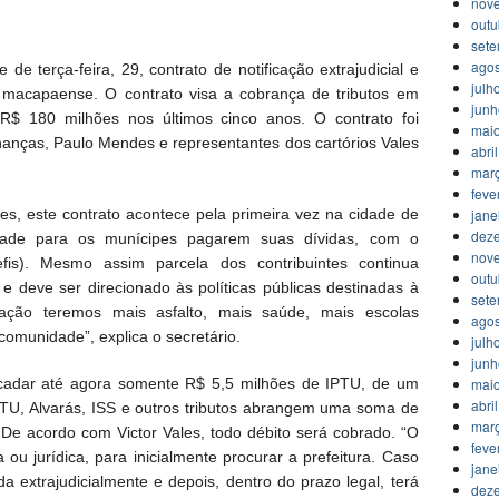
nov
outu
set
agos
de terça-feira, 29, contrato de notificação extrajudicial e
julh
te macapaense. O contrato visa a cobrança de tributos em
jun
$ 180 milhões nos últimos cinco anos. O contrato foi
mai
inanças, Paulo Mendes e representantes dos cartórios Vales
abri
mar
feve
jane
s, este contrato acontece pela primeira vez na cidade de
dez
ade para os munícipes pagarem suas dívidas, com o
nov
is). Mesmo assim parcela dos contribuintes continua
outu
 e deve ser direcionado às políticas públicas destinadas à
set
ação teremos mais asfalto, mais saúde, mais escolas
agos
comunidade”, explica o secretário.
julh
jun
mai
ecadar até agora somente R$ 5,5 milhões de IPTU, de um
abri
IPTU, Alvarás, ISS e outros tributos abrangem uma soma de
mar
 De acordo com Victor Vales, todo débito será cobrado. “O
feve
ca ou jurídica, para inicialmente procurar a prefeitura. Caso
jane
ada extrajudicialmente e depois, dentro do prazo legal, terá
dez