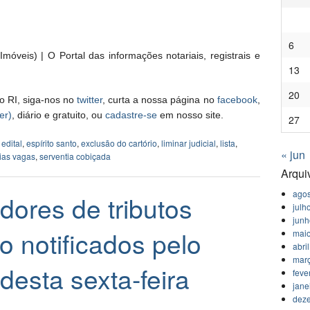
6
móveis) | O Portal das informações notariais, registrais e
13
20
o RI, siga-nos no
twitter
, curta a nossa página no
facebook
,
er)
, diário e gratuito, ou
cadastre-se
em nosso site.
27
,
edital
,
espírito santo
,
exclusão do cartório
,
liminar judicial
,
lista
,
« jun
tias vagas
,
serventia cobiçada
Arqui
agos
ores de tributos
julh
jun
o notificados pelo
mai
abri
mar
 desta sexta-feira
feve
jane
dez