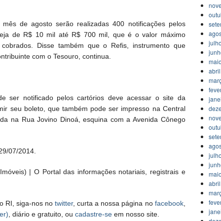
nov
outu
set
mês de agosto serão realizadas 400 notificações pelos
agos
seja de R$ 10 mil até R$ 700 mil, que é o valor máximo
julh
 cobrados. Disse também que o Refis, instrumento que
jun
ontribuinte com o Tesouro, continua.
mai
abri
mar
feve
 ser notificado pelos cartórios deve acessar o site da
jane
dez
mir seu boleto, que também pode ser impresso na Central
nov
izada na Rua Jovino Dinoá, esquina com a Avenida Cônego
outu
set
agos
 29/07/2014.
julh
jun
móveis) | O Portal das informações notariais, registrais e
mai
abri
mar
feve
o RI, siga-nos no
twitter
, curta a nossa página no
facebook
,
jane
er)
, diário e gratuito, ou
cadastre-se
em nosso site.
dez