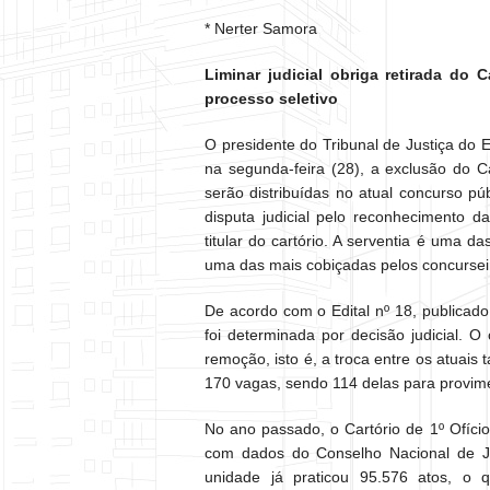
* Nerter Samora
Liminar judicial obriga retirada do 
processo seletivo
O presidente do Tribunal de Justiça do
na segunda-feira (28), a exclusão do Ca
serão distribuídas no atual concurso pú
disputa judicial pelo reconhecimento 
titular do cartório. A serventia é uma 
uma das mais cobiçadas pelos concursei
De acordo com o Edital nº 18, publicado
foi determinada por decisão judicial. O
remoção, isto é, a troca entre os atuais t
170 vagas, sendo 114 delas para provimen
No ano passado, o Cartório de 1º Ofíci
com dados do Conselho Nacional de Ju
unidade já praticou 95.576 atos, o