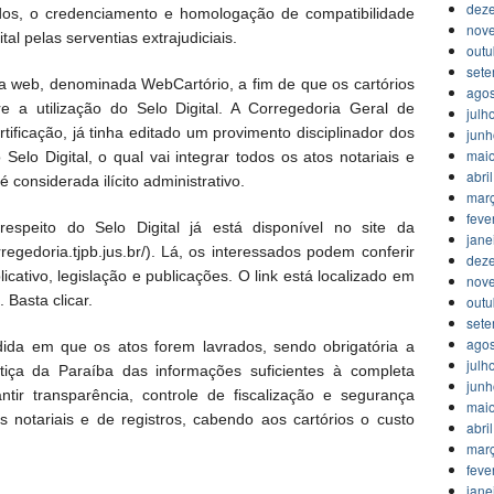
dez
dos, o credenciamento e homologação de compatibilidade
nov
tal pelas serventias extrajudiciais.
outu
set
na web, denominada WebCartório, a fim de que os cartórios
agos
e a utilização do Selo Digital. A Corregedoria Geral de
julh
tificação, já tinha editado um provimento disciplinador dos
jun
mai
elo Digital, o qual vai integrar todos os atos notariais e
abri
 considerada ilícito administrativo.
mar
feve
speito do Selo Digital já está disponível no site da
jane
rregedoria.tjpb.jus.br/). Lá, os interessados podem conferir
dez
licativo, legislação e publicações. O link está localizado em
nov
 Basta clicar.
outu
set
agos
edida em que os atos forem lavrados, sendo obrigatória a
julh
tiça da Paraíba das informações suficientes à completa
jun
antir transparência, controle de fiscalização e segurança
mai
os notariais e de registros, cabendo aos cartórios o custo
abri
mar
feve
jane