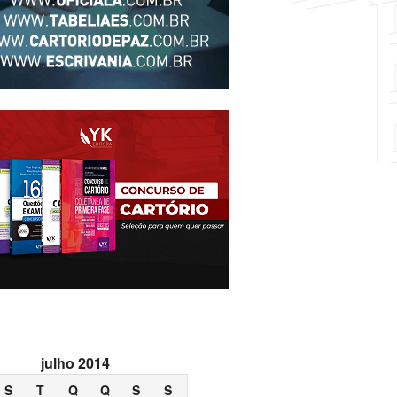
julho 2014
S
T
Q
Q
S
S