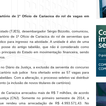
Cartório de 1º Ofício de Cariacica do rol de vagas em
 Estado (TJES), desembargador Sérgio Bizzotto, comunicou,
rtório de 1º Ofício de Cariacica do rol de serventias que
blico para ingresso na atividade. A unidade é alvo de uma
da posse do antigo tabelião, que não é considerado como
das principais do Estado em movimentação financeira, sendo
ros.
 no Diário da Justiça, a exclusão da serventia do concurso
 cartório sub judice fora ofertado entre as 57 vagas para
abeliães. Com a alteração, o processo seletivo vai distribuir
to (a inclusão de novos titulares de cartórios).
o de Cariacica arrecadou mais de R$ 7 milhões, de acordo
stiça (CNJ). Somente no primeiro semestre de 2014, a
 que rendeu uma arrecadação de R$ 4.993.571,43. No