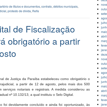
nov
artório de títulos e documentos
,
contrato
,
débitos municipais
,
outu
dicial
,
protesto de dívida
,
Refis
set
agos
julh
ital de Fiscalização
jun
mai
abri
á obrigatório a partir
mar
feve
osto
jane
dez
nov
outu
set
agos
julh
nal de Justiça da Paraíba estabeleceu como obrigatório o
jun
trajudicial, a partir de 12 de agosto, pelos mais dos 500
mai
 serviços notariais e registrais. A medida considerou as
abri
dual nº 10.132/13, a qual instituiu o Selo Digital.
mar
feve
jane
o foi devidamente concluído e ainda foi oportunizado, às