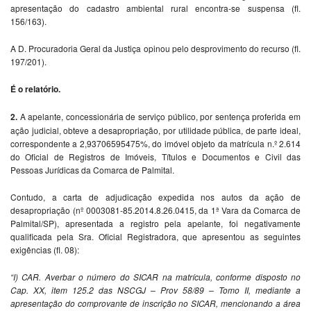
apresentação do cadastro ambiental rural encontra-se suspensa (fl.
156/163).
A D. Procuradoria Geral da Justiça opinou pelo desprovimento do recurso (fl.
197/201).
É o relatório.
2.
A apelante, concessionária de serviço público, por sentença proferida em
ação judicial, obteve a desapropriação, por utilidade pública, de parte ideal,
correspondente a 2,93706595475%, do imóvel objeto da matrícula n.º 2.614
do Oficial de Registros de Imóveis, Títulos e Documentos e Civil das
Pessoas Jurídicas da Comarca de Palmital.
Contudo, a carta de adjudicação expedida nos autos da ação de
desapropriação (nº 0003081-85.2014.8.26.0415, da 1ª Vara da Comarca de
Palmital/SP), apresentada a registro pela apelante, foi negativamente
qualificada pela Sra. Oficial Registradora, que apresentou as seguintes
exigências (fl. 08):
“I) CAR. Averbar o número do SICAR na matrícula, conforme disposto no
Cap. XX, item 125.2 das NSCGJ – Prov 58/89 – Tomo II, mediante a
apresentação do comprovante de inscrição no SICAR, mencionando a área