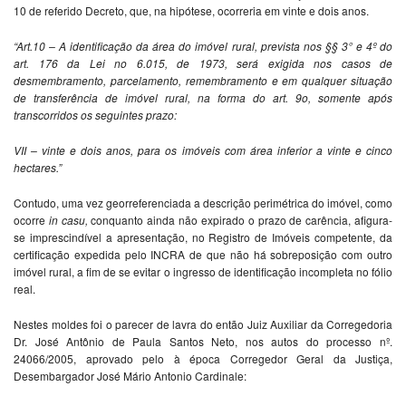
10 de referido Decreto, que, na hipótese, ocorreria em vinte e dois anos.
“Art.10 – A identificação da área do imóvel rural, prevista nos §§ 3° e 4º do
art. 176 da Lei no 6.015, de 1973, será exigida nos casos de
desmembramento, parcelamento, remembramento e em qualquer situação
de transferência de imóvel rural, na forma do art. 9o, somente após
transcorridos os seguintes prazo:
VII – vinte e dois anos, para os imóveis com área inferior a vinte e cinco
hectares.”
Contudo, uma vez georreferenciada a descrição perimétrica do imóvel, como
ocorre
in casu,
conquanto ainda não expirado o prazo de carência, afigura-
se imprescindível a apresentação, no Registro de Imóveis competente, da
certificação expedida pelo INCRA de que não há sobreposição com outro
imóvel rural, a fim de se evitar o ingresso de identificação incompleta no fólio
real.
Nestes moldes foi o parecer de lavra do então Juiz Auxiliar da Corregedoria
Dr. José Antônio de Paula Santos Neto, nos autos do processo nº.
24066/2005, aprovado pelo à época Corregedor Geral da Justiça,
Desembargador José Mário Antonio Cardinale: