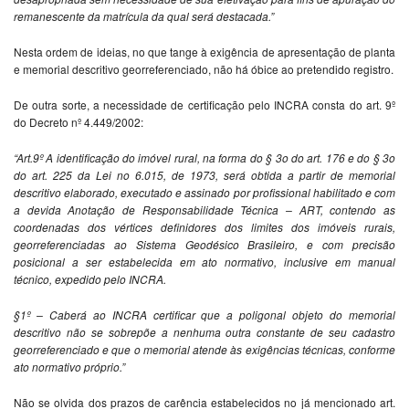
remanescente da matrícula da qual será destacada.”
Nesta ordem de ideias, no que tange à exigência de apresentação de planta
e memorial descritivo georreferenciado, não há óbice ao pretendido registro.
De outra sorte, a necessidade de certificação pelo INCRA consta do art. 9º
do Decreto nº 4.449/2002:
“Art.9º A identificação do imóvel rural, na forma do § 3o do art. 176 e do § 3o
do art. 225 da Lei no 6.015, de 1973, será obtida a partir de memorial
descritivo elaborado, executado e assinado por profissional habilitado e com
a devida Anotação de Responsabilidade Técnica – ART, contendo as
coordenadas dos vértices definidores dos limites dos imóveis rurais,
georreferenciadas ao Sistema Geodésico Brasileiro, e com precisão
posicional a ser estabelecida em ato normativo, inclusive em manual
técnico, expedido pelo INCRA.
§1º – Caberá ao INCRA certificar que a poligonal objeto do memorial
descritivo não se sobrepõe a nenhuma outra constante de seu cadastro
georreferenciado e que o memorial atende às exigências técnicas, conforme
ato normativo próprio.”
Não se olvida dos prazos de carência estabelecidos no já mencionado art.