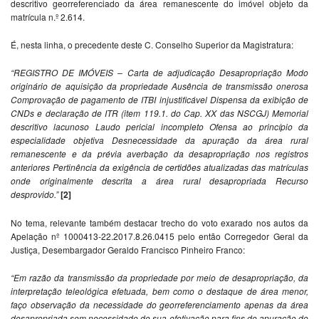
descritivo georreferenciado da área remanescente do imóvel objeto da
matrícula n.º 2.614.
É, nesta linha, o precedente deste C. Conselho Superior da Magistratura:
“REGISTRO DE IMÓVEIS – Carta de adjudicação Desapropriação Modo
originário de aquisição da propriedade Ausência de transmissão onerosa
Comprovação de pagamento de ITBI injustificável Dispensa da exibição de
CNDs e declaração de ITR (item 119.1. do Cap. XX das NSCGJ) Memorial
descritivo lacunoso Laudo pericial incompleto Ofensa ao princípio da
especialidade objetiva Desnecessidade da apuração da área rural
remanescente e da prévia averbação da desapropriação nos registros
anteriores Pertinência da exigência de certidões atualizadas das matrículas
onde originalmente descrita a área rural desapropriada Recurso
desprovido.”
[2]
No tema, relevante também destacar trecho do voto exarado nos autos da
Apelação nº 1000413-22.2017.8.26.0415 pelo então Corregedor Geral da
Justiça, Desembargador Geraldo Francisco Pinheiro Franco:
“Em razão da transmissão da propriedade por meio de desapropriação, da
interpretação teleológica efetuada, bem como o destaque de área menor,
faço observação da necessidade do georreferenciamento apenas da área
desapropriada sem necessidade de sua efetivação para fins de apuração do