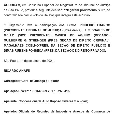
ACORDAM,
em Conselho Superior de Magistratura do Tribunal de Justiça
de São Paulo, proferir a seguinte decisão:
“Negaram provimento, v.u.”
, de
conformidade com o voto do Relator, que integra este acórdão.
O julgamento teve a participação dos Exmos.
PINHEIRO FRANCO
(PRESIDENTE TRIBUNAL DE JUSTIÇA) (Presidente), LUIS SOARES DE
MELLO (VICE PRESIDENTE), XAVIER DE AQUINO (DECANO),
GUILHERME G. STRENGER (PRES. SEÇÃO DE DIREITO CRIMINAL),
MAGALHÃES COELHO(PRES. DA SEÇÃO DE DIREITO PÚBLICO) E
DIMAS RUBENS FONSECA (PRES. DA SEÇÃO DE DIREITO PRIVADO).
São Paulo, 14 de setembro de 2021.
RICARDO ANAFE
Corregedor Geral da Justiça e Relator
Apelação Cível nº 1001645-69.2017.8.26.0415
Apelante: Concessionaria Auto Raposo Tavares S.a. (cart)
Apelado: Oficiala de Registro de Imóveis e Anexos da Comarca de