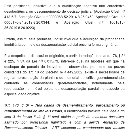
Está pacificado, inclusive, que a qualificação negativa não caracteriza
desobediência ou descumprimento de decisão judicial (Apelação Cível n.º
413-6/7; Apelação Cível n.º 0003968-52.2014.8.26.0453; Apelação Cível n.º
0005176-34.2019.8.26.0344; e Apelação Cível n.º 1001015-
36.2019.8.26.0223).
Fixada, assim, esta premissa, indiscutível que a aquisição da propriedade
imobiliária por meio da desapropriação judicial encerra forma originária.
E, a despeito de dito caráter originário, a partir da redação dos arts. 176, § 3º
e 225, § 3º, da Lei n.º 6.015/73, infere-se que, na hipótese em que há
destaque de parcela de imóvel rural, observados, por certo, os prazos
constantes do art. 10 do Decreto nº 4.449/2002, existe a necessidade de
regular apresentação da planta e do memorial descritivo georreferenciado,
contendo as coordenadas georreferenciadas, notadamente pela
repercussão no imóvel objeto da desapropriação parcial no aspecto da
especialidade objetiva.
“Art. 176, § 3º –
Nos casos de desmembramento, parcelamento ou
, a identificação prevista na alínea a do
remembramento de imóveis rurais
item 3 do inciso II do § 1º será obtida a partir de memorial descritivo,
assinado por profissional habilitado e com a devida Anotação de
Responsabilidade Técnica – ART, contendo as coordenadas dos vértices