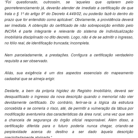
“Foi questionado, outrossim, se ‘aqueles que optarem pelo
georreferenciamento já, deverão atender de imediato a certificação de que
trata o § 1º do artigo 9º do Decreto 4.449/02, ou poderão fazê-lo dentro do
prazo que for entendido como aplicável’. Obviamente, a providência deverá
ser imediata. A obtenção do certificado de não sobreposição emitido pelo
INCRA é parte integrante e relevante do sistema de individualização
imobiliária disciplinado no dito decreto. Logo, não é de se admitir o ingresso,
no fólio real, de identificação truncada; incompleta.
Nem parceladamente, a prestações. Configura a certificação verdadeiro
requisito a ser observado.
Aliás, sua exigência é um dos aspectos essenciais do mapeamento
cadastral que se almeja erigir.
Destarte, a bem da própria higidez do Registro Imobiliário, deverá ser
desqualificado o ingresso da nova descrição quando o memorial não vier
devidamente certificado. Do contrário, ferir-se-ia a lógica da estrutura
concebida e se correria o risco, até, de permitir a vulneração da tábua por
modificação aventureira das características da área rural, uma vez que sem
a chancela de segurança do órgão oficial responsável. Além disso, a
certificação diferida para o futuro poderia nunca chegar, criando-se
perplexidade acerca do destino a ser dado àquela descrição
precipitadamente abrigada.”