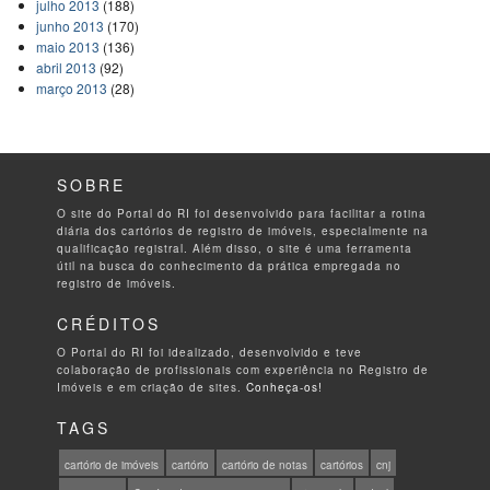
julho 2013
(188)
junho 2013
(170)
maio 2013
(136)
abril 2013
(92)
março 2013
(28)
SOBRE
O site do Portal do RI foi desenvolvido para facilitar a rotina
diária dos cartórios de registro de imóveis, especialmente na
qualificação registral. Além disso, o site é uma ferramenta
útil na busca do conhecimento da prática empregada no
registro de imóveis.
CRÉDITOS
O Portal do RI foi idealizado, desenvolvido e teve
colaboração de profissionais com experiência no Registro de
Imóveis e em criação de sites.
Conheça-os!
TAGS
cartório de imóveis
cartório
cartório de notas
cartórios
cnj