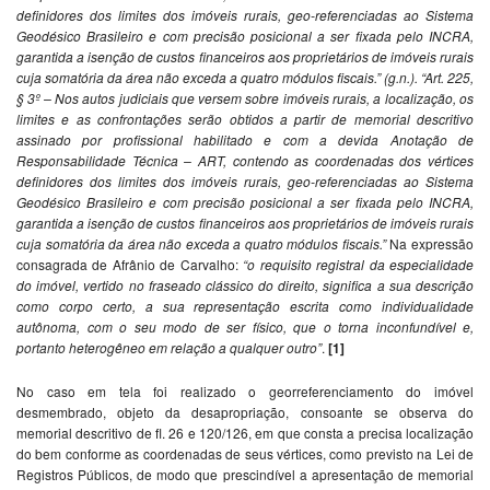
definidores dos limites dos imóveis rurais, geo-referenciadas ao Sistema
Geodésico Brasileiro e com precisão posicional a ser fixada pelo INCRA,
garantida a isenção de custos financeiros aos proprietários de imóveis rurais
cuja somatória da área não exceda a quatro módulos fiscais.” (g.n.). “Art. 225,
§ 3º – Nos autos judiciais que versem sobre imóveis rurais, a localização, os
limites e as confrontações serão obtidos a partir de memorial descritivo
assinado por profissional habilitado e com a devida Anotação de
Responsabilidade Técnica – ART, contendo as coordenadas dos vértices
definidores dos limites dos imóveis rurais, geo-referenciadas ao Sistema
Geodésico Brasileiro e com precisão posicional a ser fixada pelo INCRA,
garantida a isenção de custos financeiros aos proprietários de imóveis rurais
cuja somatória da área não exceda a quatro módulos fiscais.”
Na expressão
consagrada de Afrânio de Carvalho:
“o requisito registral da especialidade
do imóvel, vertido no fraseado clássico do direito, significa a sua descrição
como corpo certo, a sua representação escrita como individualidade
autônoma, com o seu modo de ser físico, que o torna inconfundível e,
portanto heterogêneo em relação a qualquer outro”
.
[1]
No caso em tela foi realizado o georreferenciamento do imóvel
desmembrado, objeto da desapropriação, consoante se observa do
memorial descritivo de fl. 26 e 120/126, em que consta a precisa localização
do bem conforme as coordenadas de seus vértices, como previsto na Lei de
Registros Públicos, de modo que prescindível a apresentação de memorial