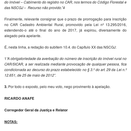
do imóvel – Cabimento do registro no CAR, nos termos do Código Florestal e
das NSCGJ – Recurso não provido.”4
Finalmente, relevante consignar que o prazo de prorrogação para inscrição
no CAR Cadastro Ambiental Rural, promovido pela Lei nº 13.295/2016,
estendendo-o até o final do ano de 2017, já expirou, diversamente do
alegado pela apelante.
É, nesta linha, a redação do subitem 10.4. do Capítulo XX das NSCGJ:
1
“A obrigatoriedade da averbação do número de inscrição do imóvel rural no
CAR/SICAR, a ser realizada mediante provocação de qualquer pessoa, fica
condicionada ao decurso do prazo estabelecido no § 3.º do art. 29 da Lei n.º
12.651, de 25 de maio de 2012”.
3.
Por todo o exposto, pelo meu voto, nego provimento à apelação.
RICARDO ANAFE
Corregedor Geral da Justiça e Relator
NOTAS: