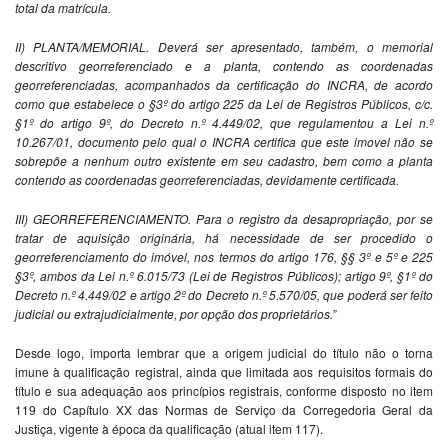
total da matrícula.
II) PLANTA/MEMORIAL. Deverá ser apresentado, também, o memorial
descritivo georreferenciado e a planta, contendo as coordenadas
georreferenciadas, acompanhados da certificação do INCRA, de acordo
como que estabelece o §3º do artigo 225 da Lei de Registros Públicos, c/c.
§1º do artigo 9º, do Decreto n.º 4.449/02, que regulamentou a Lei n.º
10.267/01, documento pelo qual o INCRA certifica que este imovel não se
sobrepõe a nenhum outro existente em seu cadastro, bem como a planta
contendo as coordenadas georreferenciadas, devidamente certificada.
III) GEORREFERENCIAMENTO. Para o registro da desapropriação, por se
tratar de aquisição originária, há necessidade de ser procedido o
georreferenciamento do imóvel, nos termos do artigo 176, §§ 3º e 5º e 225
§3º, ambos da Lei n.º 6.015/73 (Lei de Registros Públicos); artigo 9º, §1º do
Decreto n.º 4.449/02 e artigo 2º do Decreto n.º 5.570/05, que poderá ser feito
judicial ou extrajudicialmente, por opção dos proprietários.”
Desde logo, importa lembrar que a origem judicial do título não o torna
imune à qualificação registral, ainda que limitada aos requisitos formais do
título e sua adequação aos princípios registrais, conforme disposto no item
119 do Capítulo XX das Normas de Serviço da Corregedoria Geral da
Justiça, vigente à época da qualificação (atual item 117).