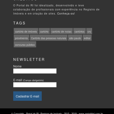
O Portal do RI foi idealizado, desenvolvido e teve
colaboração de profissionais com experiência no Registro de
Imóveis e em criação de sites.
Conheça-os!
TAGS
cartório de imóveis
cartório
cartório de notas
cartórios
cnj
provimento
Cartório das pessoas naturais
são paulo
edital
concurso público
NEWSLETTER
Nome
E-mail
(Campo obrigatório)
© Copyright - Portal do RI- Registro de Imóveis - 2015 - 2019 - www.portaldori.com.br