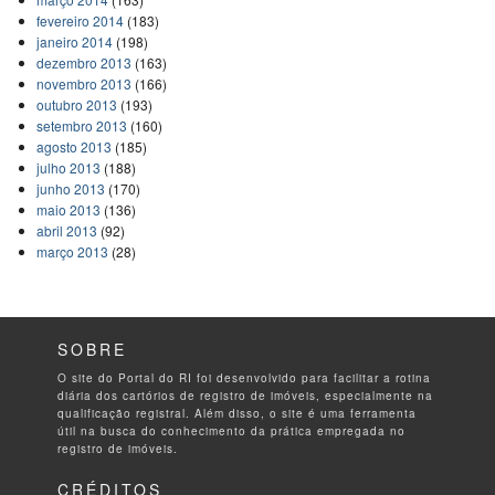
fevereiro 2014
(183)
janeiro 2014
(198)
dezembro 2013
(163)
novembro 2013
(166)
outubro 2013
(193)
setembro 2013
(160)
agosto 2013
(185)
julho 2013
(188)
junho 2013
(170)
maio 2013
(136)
abril 2013
(92)
março 2013
(28)
SOBRE
O site do Portal do RI foi desenvolvido para facilitar a rotina
diária dos cartórios de registro de imóveis, especialmente na
qualificação registral. Além disso, o site é uma ferramenta
útil na busca do conhecimento da prática empregada no
registro de imóveis.
CRÉDITOS