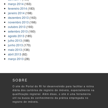
março 2014
(163)
fevereiro 2014
(183)
janeiro 2014
(198)
dezembro 2013
(163)
novembro 2013
(166)
outubro 2013
(193)
setembro 2013
(160)
agosto 2013
(185)
julho 2013
(188)
junho 2013
(170)
maio 2013
(136)
abril 2013
(92)
março 2013
(28)
SOBRE
O site do Portal do RI foi desenvolvido para facilitar a rotina
diária dos cartórios de registro de imóveis, especialmente na
qualificação registral. Além disso, o site é uma ferramenta
útil na busca do conhecimento da prática empregada no
registro de imóveis.