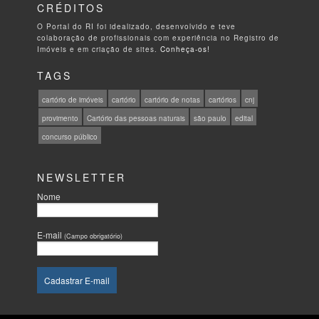
CRÉDITOS
O Portal do RI foi idealizado, desenvolvido e teve
colaboração de profissionais com experiência no Registro de
Imóveis e em criação de sites.
Conheça-os!
TAGS
cartório de imóveis
cartório
cartório de notas
cartórios
cnj
provimento
Cartório das pessoas naturais
são paulo
edital
concurso público
NEWSLETTER
Nome
E-mail
(Campo obrigatório)