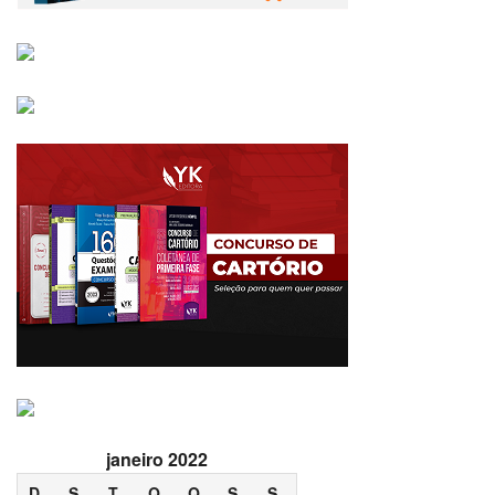
janeiro 2022
D
S
T
Q
Q
S
S