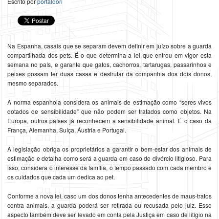
Escrito por
portaldori
Na Espanha, casais que se separam devem definir em juízo sobre a guarda
compartilhada dos pets. É o que determina a lei que entrou em vigor esta
semana no país, e garante que gatos, cachorros, tartarugas, passarinhos e
peixes possam ter duas casas e desfrutar da companhia dos dois donos,
mesmo separados.
A norma espanhola considera os animais de estimação como “seres vivos
dotados de sensibilidade” que não podem ser tratados como objetos. Na
Europa, outros países já reconhecem a sensibilidade animal. É o caso da
França, Alemanha, Suíça, Áustria e Portugal.
A legislação obriga os proprietários a garantir o bem-estar dos animais de
estimação e detalha como será a guarda em caso de divórcio litigioso. Para
isso, considera o interesse da família, o tempo passado com cada membro e
os cuidados que cada um dedica ao pet.
Conforme a nova lei, caso um dos donos tenha antecedentes de maus-tratos
contra animais, a guarda poderá ser retirada ou recusada pelo juiz. Esse
aspecto também deve ser levado em conta pela Justiça em caso de litígio na