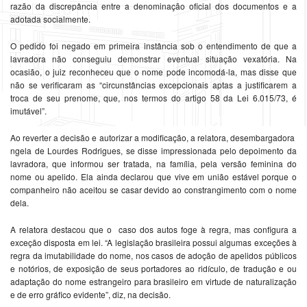
razão da discrepância entre a denominação oficial dos documentos e a
adotada socialmente.
O pedido foi negado em primeira instância sob o entendimento de que a
lavradora não conseguiu demonstrar eventual situação vexatória. Na
ocasião, o juiz reconheceu que o nome pode incomodá-la, mas disse que
não se verificaram as “circunstâncias excepcionais aptas a justificarem a
troca de seu prenome, que, nos termos do artigo 58 da Lei 6.015/73, é
imutável”.
Ao reverter a decisão e autorizar a modificação, a relatora, desembargadora
ngela de Lourdes Rodrigues, se disse impressionada pelo depoimento da
lavradora, que informou ser tratada, na família, pela versão feminina do
nome ou apelido. Ela ainda declarou que vive em união estável porque o
companheiro não aceitou se casar devido ao constrangimento com o nome
dela.
A relatora destacou que o caso dos autos foge à regra, mas configura a
exceção disposta em lei. “A legislação brasileira possui algumas exceções à
regra da imutabilidade do nome, nos casos de adoção de apelidos públicos
e notórios, de exposição de seus portadores ao ridículo, de tradução e ou
adaptação do nome estrangeiro para brasileiro em virtude de naturalização
e de erro gráfico evidente”, diz, na decisão.