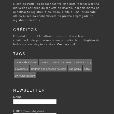
O site do Portal do RI foi desenvolvido para facilitar a rotina
diária dos cartórios de registro de imóveis, especialmente na
qualificação registral. Além disso, o site é uma ferramenta
útil na busca do conhecimento da prática empregada no
registro de imóveis.
CRÉDITOS
O Portal do RI foi idealizado, desenvolvido e teve
colaboração de profissionais com experiência no Registro de
Imóveis e em criação de sites.
Conheça-os!
TAGS
cartório de imóveis
cartório
cartório de notas
cartórios
cnj
provimento
Cartório das pessoas naturais
são paulo
edital
concurso público
NEWSLETTER
Nome
E-mail
(Campo obrigatório)