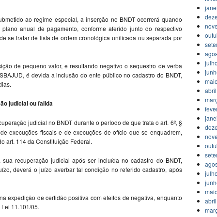
jane
dez
 submetido ao regime especial, a inserção no BNDT ocorrerá quando
nov
 plano anual de pagamento, conforme aferido junto do respectivo
outu
de se tratar de lista de ordem cronológica unificada ou separada por
set
agos
julh
sição de pequeno valor, e resultando negativo o sequestro de verba
jun
SISBAJUD, é devida a inclusão do ente público no cadastro do BNDT,
mai
ias.
abri
mar
 judicial ou falida
feve
jane
eração judicial no BNDT durante o período de que trata o art. 6º, §
dez
 de execuções fiscais e de execuções de ofício que se enquadrem,
nov
do art. 114 da Constituição Federal.
outu
set
 sua recuperação judicial após ser incluída no cadastro do BNDT,
agos
ízo, deverá o juízo averbar tal condição no referido cadastro, após
julh
jun
mai
 na expedição de certidão positiva com efeitos de negativa, enquanto
abri
a Lei 11.101/05.
mar