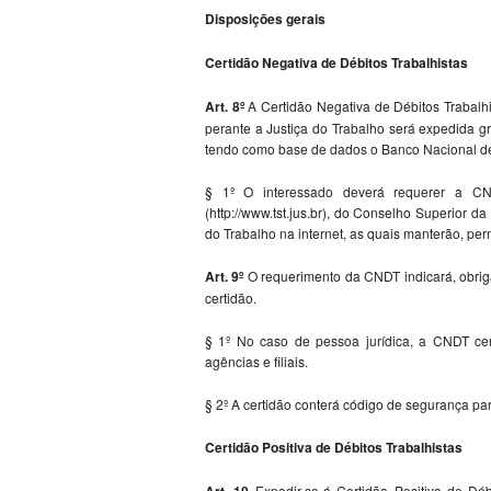
Disposições gerais
Certidão Negativa de Débitos Trabalhistas
Art. 8º
A Certidão Negativa de Débitos Trabalh
perante a Justiça do Trabalho será expedida g
tendo como base de dados o Banco Nacional de
§ 1º O interessado deverá requerer a CND
(http://www.tst.jus.br), do Conselho Superior da
do Trabalho na internet, as quais manterão, pe
Art. 9º
O requerimento da CNDT indicará, obri
certidão.
§ 1º No caso de pessoa jurídica, a CNDT cer
agências e filiais.
§ 2º A certidão conterá código de segurança par
Certidão Positiva de Débitos Trabalhistas
Art. 10
Expedir-se-á Certidão Positiva de Déb