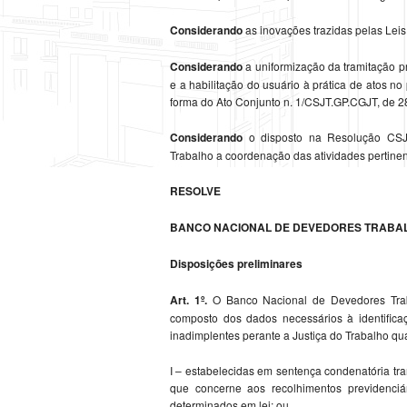
Considerando
as inovações trazidas pelas Lei
Considerando
a uniformização da tramitação pr
e a habilitação do usuário à prática de atos n
forma do Ato Conjunto n. 1/CSJT.GP.CGJT, de 2
Considerando
o disposto na Resolução CSJT
Trabalho a coordenação das atividades pertinen
RESOLVE
BANCO NACIONAL DE DEVEDORES TRABAL
Disposições preliminares
Art. 1º.
O Banco Nacional de Devedores Traba
composto dos dados necessários à identificaçã
inadimplentes perante a Justiça do Trabalho qu
I – estabelecidas em sentença condenatória tran
que concerne aos recolhimentos previdenciá
determinados em lei; ou