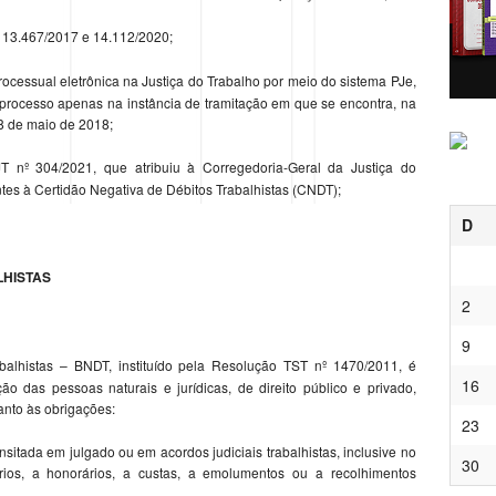
s 13.467/2017 e 14.112/2020;
ocessual eletrônica na Justiça do Trabalho por meio do sistema PJe,
o processo apenas na instância de tramitação em que se encontra, na
8 de maio de 2018;
 nº 304/2021, que atribuiu à Corregedoria-Geral da Justiça do
tes à Certidão Negativa de Débitos Trabalhistas (CNDT);
D
HISTAS
2
9
lhistas – BNDT, instituído pela Resolução TST nº 1470/2011, é
16
o das pessoas naturais e jurídicas, de direito público e privado,
anto às obrigações:
23
sitada em julgado ou em acordos judiciais trabalhistas, inclusive no
30
rios, a honorários, a custas, a emolumentos ou a recolhimentos