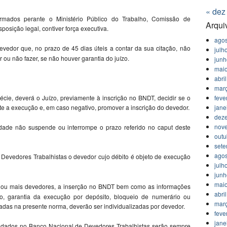
« dez
irmados perante o Ministério Público do Trabalho, Comissão de
Arqui
sposição legal, contiver força executiva.
agos
vedor que, no prazo de 45 dias úteis a contar da sua citação, não
julh
 ou não fazer, se não houver garantia do juízo.
jun
mai
abri
mar
feve
écie, deverá o Juízo, previamente à inscrição no BNDT, decidir se o
jane
e a execução e, em caso negativo, promover a inscrição do devedor.
dez
nov
idade não suspende ou interrompe o prazo referido no caput deste
outu
set
agos
 Devedores Trabalhistas o devedor cujo débito é objeto de execução
julh
jun
mai
 ou mais devedores, a inserção no BNDT bem como as informações
abri
o, garantia da execução por depósito, bloqueio de numerário ou
mar
adas na presente norma, deverão ser individualizadas por devedor.
feve
jane
e dados no Banco Nacional de Devedores Trabalhistas serão sempre