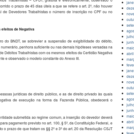
jane
rrido o prazo de 45 dias úteis a que se refere o art. 2º, não houver
dez
al de Devedores Trabalhistas o número de inscrição no CPF ou no
nov
outu
set
 efeitos de Negativa
agos
julh
o do BNDT, se sobrevier a suspensão de exigibilidade do débito,
jun
e numerário, penhora suficiente ou nas demais hipóteses versadas na
mai
 de Débitos Trabalhistas com os mesmos efeitos da Certidão Negativa
abri
ente e observado o modelo constante do Anexo III.
mar
feve
jane
dez
nov
outu
set
soas jurídicas de direito público, e as de direito privado às quais
agos
rrogativa de execução na forma da Fazenda Pública, obedecerá o
julh
jun
mai
e entidade submetida ao regime comum, a inserção do devedor deverá
abri
para pagamento previsto no art. 100, § 5º, da Constituição Federal, e
mar
do o prazo de que tratam os §§ 2º e 3º do art. 20 da Resolução CSJT
feve