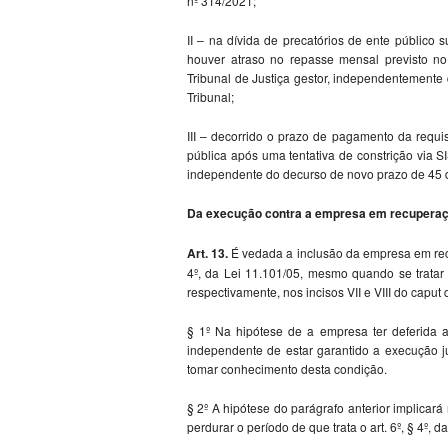
nº 314/2021;
II – na dívida de precatórios de ente público
houver atraso no repasse mensal previsto no
Tribunal de Justiça gestor, independentemente 
Tribunal;
III – decorrido o prazo de pagamento da requi
pública após uma tentativa de constrição via 
independente do decurso de novo prazo de 45 d
Da execução contra a empresa em recuperação
Art. 13.
É vedada a inclusão da empresa em recup
4º, da Lei 11.101/05, mesmo quando se tratar
respectivamente, nos incisos VII e VIII do caput 
§ 1º Na hipótese de a empresa ter deferida a
independente de estar garantido a execução ju
tomar conhecimento desta condição.
§ 2º A hipótese do parágrafo anterior implicará
perdurar o período de que trata o art. 6º, § 4º, d