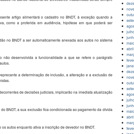
dez
nov
outu
resente artigo alimentará o cadastro no BNDT, à exceção quando a
set
iva, como a proferida em audiência, hipótese em que poderá ser
agos
julh
jun
tidão no BNDT a ser automaticamente anexada aos autos no sistema
mai
abri
mar
o não desenvolvida a funcionalidade a que se refere o parágrafo
feve
autos.
jane
dez
eprecante a determinação de inclusão, a alteração e a exclusão de
nov
istas.
outu
set
ecorrentes de decisões judiciais, implicarão na imediata atualização
agos
julh
jun
 do BNDT, a sua exclusão fica condicionada ao pagamento da dívida
mai
abri
mar
o os autos enquanto ativa a inscrição de devedor no BNDT.
feve
jane