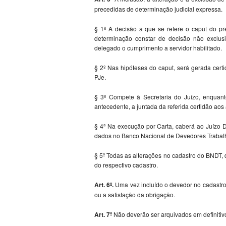
precedidas de determinação judicial expressa.
§ 1º A decisão a que se refere o caput do p
determinação constar de decisão não exclus
delegado o cumprimento a servidor habilitado.
§ 2º Nas hipóteses do caput, será gerada cer
PJe.
§ 3º Compete à Secretaria do Juízo, enquant
antecedente, a juntada da referida certidão aos 
§ 4º Na execução por Carta, caberá ao Juízo D
dados no Banco Nacional de Devedores Trabalh
§ 5º Todas as alterações no cadastro do BNDT, d
do respectivo cadastro.
Art. 6º.
Uma vez incluído o devedor no cadastro
ou a satisfação da obrigação.
Art. 7º
Não deverão ser arquivados em definitiv