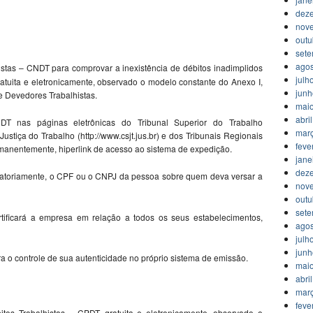
dez
nov
outu
set
agos
istas – CNDT para comprovar a inexistência de débitos inadimplidos
julh
ratuita e eletronicamente, observado o modelo constante do Anexo I,
jun
 Devedores Trabalhistas.
mai
abri
T nas páginas eletrônicas do Tribunal Superior do Trabalho
mar
 Justiça do Trabalho (http://www.csjt.jus.br) e dos Tribunais Regionais
feve
rmanentemente, hiperlink de acesso ao sistema de expedição.
jane
dez
gatoriamente, o CPF ou o CNPJ da pessoa sobre quem deva versar a
nov
outu
set
tificará a empresa em relação a todos os seus estabelecimentos,
agos
julh
jun
a o controle de sua autenticidade no próprio sistema de emissão.
mai
abri
mar
feve
itos Trabalhistas – CPDT, gratuita e eletronicamente, observado o