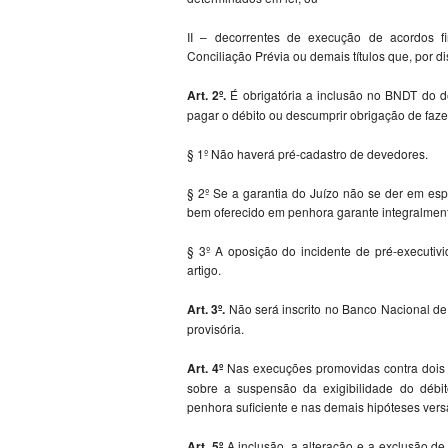
II – decorrentes de execução de acordos f
Conciliação Prévia ou demais títulos que, por di
Art. 2º.
É obrigatória a inclusão no BNDT do de
pagar o débito ou descumprir obrigação de fazer
§ 1º Não haverá pré-cadastro de devedores.
§ 2º Se a garantia do Juízo não se der em esp
bem oferecido em penhora garante integralment
§ 3º A oposição do incidente de pré-executiv
artigo.
Art. 3º.
Não será inscrito no Banco Nacional de
provisória.
Art. 4º
Nas execuções promovidas contra dois
sobre a suspensão da exigibilidade do débit
penhora suficiente e nas demais hipóteses vers
Art. 5º
A inclusão, a alteração e a exclusão d