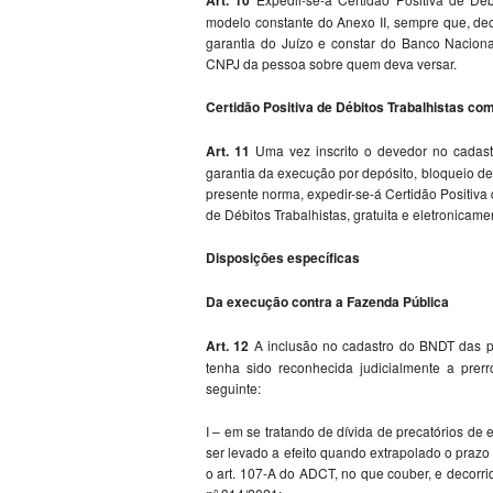
modelo constante do Anexo II, sempre que, deco
garantia do Juízo e constar do Banco Nacion
CNPJ da pessoa sobre quem deva versar.
Certidão Positiva de Débitos Trabalhistas com
Art. 11
Uma vez inscrito o devedor no cadastr
garantia da execução por depósito, bloqueio d
presente norma, expedir-se-á Certidão Positiva
de Débitos Trabalhistas, gratuita e eletronicam
Disposições específicas
Da execução contra a Fazenda Pública
Art. 12
A inclusão no cadastro do BNDT das pes
tenha sido reconhecida judicialmente a pre
seguinte:
I – em se tratando de dívida de precatórios d
ser levado a efeito quando extrapolado o prazo 
o art. 107-A do ADCT, no que couber, e decorri