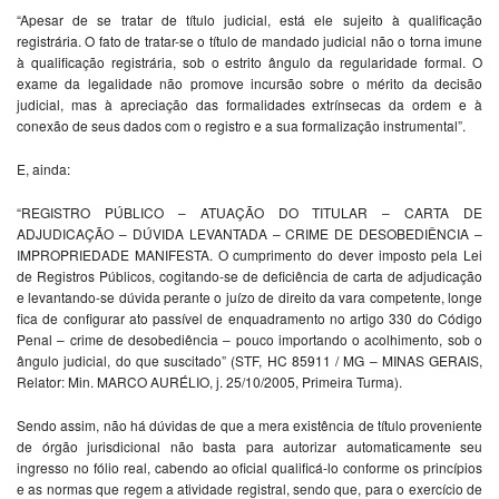
“Apesar de se tratar de título judicial, está ele sujeito à qualificação
registrária. O fato de tratar-se o título de mandado judicial não o torna imune
à qualificação registrária, sob o estrito ângulo da regularidade formal. O
exame da legalidade não promove incursão sobre o mérito da decisão
judicial, mas à apreciação das formalidades extrínsecas da ordem e à
conexão de seus dados com o registro e a sua formalização instrumental”.
E, ainda:
“REGISTRO PÚBLICO – ATUAÇÃO DO TITULAR – CARTA DE
ADJUDICAÇÃO – DÚVIDA LEVANTADA – CRIME DE DESOBEDIÊNCIA –
IMPROPRIEDADE MANIFESTA. O cumprimento do dever imposto pela Lei
de Registros Públicos, cogitando-se de deficiência de carta de adjudicação
e levantando-se dúvida perante o juízo de direito da vara competente, longe
fica de configurar ato passível de enquadramento no artigo 330 do Código
Penal – crime de desobediência – pouco importando o acolhimento, sob o
ângulo judicial, do que suscitado” (STF, HC 85911 / MG – MINAS GERAIS,
Relator: Min. MARCO AURÉLIO, j. 25/10/2005, Primeira Turma).
Sendo assim, não há dúvidas de que a mera existência de título proveniente
de órgão jurisdicional não basta para autorizar automaticamente seu
ingresso no fólio real, cabendo ao oficial qualificá-lo conforme os princípios
e as normas que regem a atividade registral, sendo que, para o exercício de