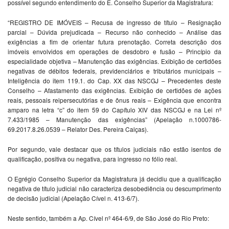
possível segundo entendimento do E. Conselho Superior da Magistratura:
“REGISTRO DE IMÓVEIS – Recusa de ingresso de título – Resignação
parcial – Dúvida prejudicada – Recurso não conhecido – Análise das
exigências a fim de orientar futura prenotação. Correta descrição dos
imóveis envolvidos em operações de desdobro e fusão – Princípio da
especialidade objetiva – Manutenção das exigências. Exibição de certidões
negativas de débitos federais, previdenciários e tributários municipais –
Inteligência do item 119.1. do Cap. XX das NSCGJ – Precedentes deste
Conselho – Afastamento das exigências. Exibição de certidões de ações
reais, pessoais reipersecutórias e de ônus reais – Exigência que encontra
amparo na letra “c” do item 59 do Capítulo XIV das NSCGJ e na Lei nº
7.433/1985 – Manutenção das exigências” (Apelação n.1000786-
69.2017.8.26.0539 – Relator Des. Pereira Calças).
Por segundo, vale destacar que os títulos judiciais não estão isentos de
qualificação, positiva ou negativa, para ingresso no fólio real.
O Egrégio Conselho Superior da Magistratura já decidiu que a qualificação
negativa de título judicial não caracteriza desobediência ou descumprimento
de decisão judicial (Apelação Cível n. 413-6/7).
Neste sentido, também a Ap. Cível nº 464-6/9, de São José do Rio Preto: