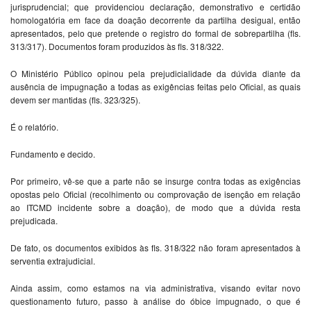
jurisprudencial; que providenciou declaração, demonstrativo e certidão
homologatória em face da doação decorrente da partilha desigual, então
apresentados, pelo que pretende o registro do formal de sobrepartilha (fls.
313/317). Documentos foram produzidos às fls. 318/322.
O Ministério Público opinou pela prejudicialidade da dúvida diante da
ausência de impugnação a todas as exigências feitas pelo Oficial, as quais
devem ser mantidas (fls. 323/325).
É o relatório.
Fundamento e decido.
Por primeiro, vê-se que a parte não se insurge contra todas as exigências
opostas pelo Oficial (recolhimento ou comprovação de isenção em relação
ao ITCMD incidente sobre a doação), de modo que a dúvida resta
prejudicada.
De fato, os documentos exibidos às fls. 318/322 não foram apresentados à
serventia extrajudicial.
Ainda assim, como estamos na via administrativa, visando evitar novo
questionamento futuro, passo à análise do óbice impugnado, o que é