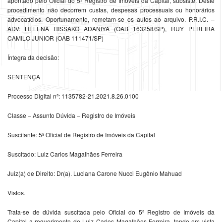
apontado pelo Oficial do 5º Registro de Imóveis da Capital, subsiste. Deste
procedimento não decorrem custas, despesas processuais ou honorários
advocatícios. Oportunamente, remetam-se os autos ao arquivo. P.R.I.C. –
ADV: HELENA HISSAKO ADANIYA (OAB 163258/SP), RUY PEREIRA
CAMILO JUNIOR (OAB 111471/SP)
Íntegra da decisão:
SENTENÇA
Processo Digital nº: 1135782-21.2021.8.26.0100
Classe – Assunto Dúvida – Registro de Imóveis
Suscitante: 5º Oficial de Registro de Imóveis da Capital
Suscitado: Luiz Carlos Magalhães Ferreira
Juiz(a) de Direito: Dr(a). Luciana Carone Nucci Eugênio Mahuad
Vistos.
Trata-se de dúvida suscitada pelo Oficial do 5º Registro de Imóveis da
Capital a requerimento de Luiz Carlos Magalhães Ferreira, tendo em vista