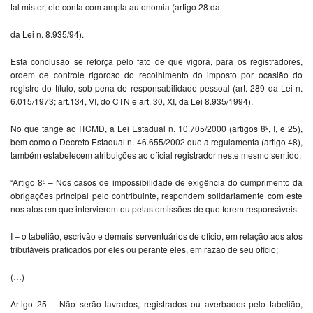
tal mister, ele conta com ampla autonomia (artigo 28 da
da Lei n. 8.935/94).
Esta conclusão se reforça pelo fato de que vigora, para os registradores,
ordem de controle rigoroso do recolhimento do imposto por ocasião do
registro do título, sob pena de responsabilidade pessoal (art. 289 da Lei n.
6.015/1973; art.134, VI, do CTN e art. 30, XI, da Lei 8.935/1994).
No que tange ao ITCMD, a Lei Estadual n. 10.705/2000 (artigos 8º, I, e 25),
bem como o Decreto Estadual n. 46.655/2002 que a regulamenta (artigo 48),
também estabelecem atribuições ao oficial registrador neste mesmo sentido:
“Artigo 8º – Nos casos de impossibilidade de exigência do cumprimento da
obrigações principal pelo contribuinte, respondem solidariamente com este
nos atos em que intervierem ou pelas omissões de que forem responsáveis:
I – o tabelião, escrivão e demais serventuários de oficio, em relação aos atos
tributáveis praticados por eles ou perante eles, em razão de seu ofício;
(…)
Artigo 25 – Não serão lavrados, registrados ou averbados pelo tabelião,