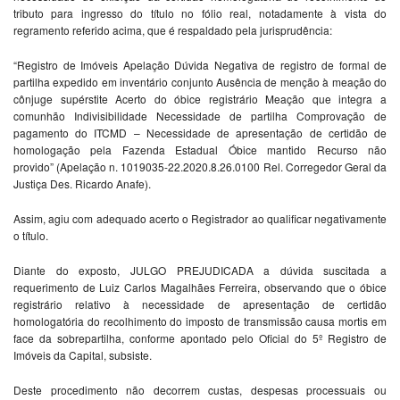
tributo para ingresso do título no fólio real, notadamente à vista do
regramento referido acima, que é respaldado pela jurisprudência:
“Registro de Imóveis Apelação Dúvida Negativa de registro de formal de
partilha expedido em inventário conjunto Ausência de menção à meação do
cônjuge supérstite Acerto do óbice registrário Meação que integra a
comunhão Indivisibilidade Necessidade de partilha Comprovação de
pagamento do ITCMD – Necessidade de apresentação de certidão de
homologação pela Fazenda Estadual Óbice mantido Recurso não
provido” (Apelação n. 1019035-22.2020.8.26.0100 Rel. Corregedor Geral da
Justiça Des. Ricardo Anafe).
Assim, agiu com adequado acerto o Registrador ao qualificar negativamente
o título.
Diante do exposto, JULGO PREJUDICADA a dúvida suscitada a
requerimento de Luiz Carlos Magalhães Ferreira, observando que o óbice
registrário relativo à necessidade de apresentação de certidão
homologatória do recolhimento do imposto de transmissão causa mortis em
face da sobrepartilha, conforme apontado pelo Oficial do 5º Registro de
Imóveis da Capital, subsiste.
Deste procedimento não decorrem custas, despesas processuais ou