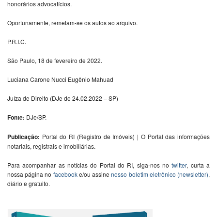
honorários advocatícios.
Oportunamente, remetam-se os autos ao arquivo.
P.R.I.C.
São Paulo, 18 de fevereiro de 2022.
Luciana Carone Nucci Eugênio Mahuad
Juíza de Direito (DJe de 24.02.2022 – SP)
Fonte:
DJe/SP.
Publicação:
Portal do RI (Registro de Imóveis) | O Portal das informações
notariais, registrais e imobiliárias.
Para acompanhar as notícias do Portal do RI, siga-nos no
twitter
, curta a
nossa página no
facebook
e/ou assine
nosso boletim eletrônico (newsletter)
,
diário e gratuito.