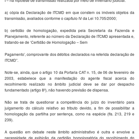
I – na hipótese de transmissão realizada por meio de inventário judicial:
a) cópia da Declaração de ITCMD em que constem os imóveis objetos da
transmissão, avaliados conforme o capítulo IV da Lei 10.705/2000;
b) certidão de homologação, expedida pela Secretaria da Fazenda e
Planejamento, referente ao número da Declaração de ITCMD apresentada e,
tratando-se de ‘Certidão de Homologação – Sem
Pagamento’, comprovante dos débitos declarados na referida declaração de
ITCMD”.
Note-se, ainda, que o artigo 10 da Portaria CAT n. 15, de 06 de fevereiro de
2003, estabelece que a manifestação do agente fiscal acerca do
recolhimento realizado no âmbito judicial deve se dar por despacho
fundamentado (artigo 8º), não havendo previsão de dispensa.
Não se trata de questionar a competência do juízo do inventário para
julgamento do cálculo relativo ao tributo devido, a fim de possibilitar a
homologação da partilha por sentença, como na espécie (fls. 213, 219 e
239).
A questão em debate neste âmbito administrativo é outra e envolve a
necessidade de exibição da certidão homologatória do recolhimento do