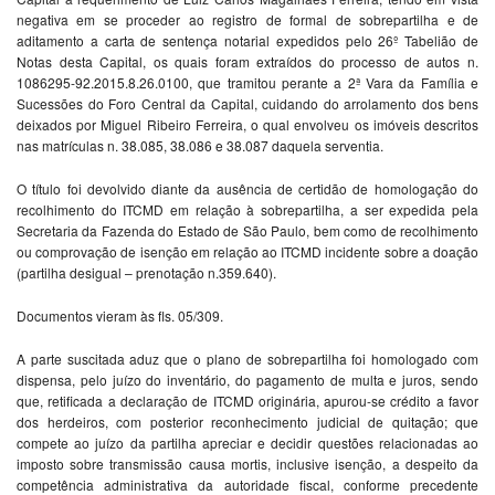
negativa em se proceder ao registro de formal de sobrepartilha e de
aditamento a carta de sentença notarial expedidos pelo 26º Tabelião de
Notas desta Capital, os quais foram extraídos do processo de autos n.
1086295-92.2015.8.26.0100, que tramitou perante a 2ª Vara da Família e
Sucessões do Foro Central da Capital, cuidando do arrolamento dos bens
deixados por Miguel Ribeiro Ferreira, o qual envolveu os imóveis descritos
nas matrículas n. 38.085, 38.086 e 38.087 daquela serventia.
O título foi devolvido diante da ausência de certidão de homologação do
recolhimento do ITCMD em relação à sobrepartilha, a ser expedida pela
Secretaria da Fazenda do Estado de São Paulo, bem como de recolhimento
ou comprovação de isenção em relação ao ITCMD incidente sobre a doação
(partilha desigual – prenotação n.359.640).
Documentos vieram às fls. 05/309.
A parte suscitada aduz que o plano de sobrepartilha foi homologado com
dispensa, pelo juízo do inventário, do pagamento de multa e juros, sendo
que, retificada a declaração de ITCMD originária, apurou-se crédito a favor
dos herdeiros, com posterior reconhecimento judicial de quitação; que
compete ao juízo da partilha apreciar e decidir questões relacionadas ao
imposto sobre transmissão causa mortis, inclusive isenção, a despeito da
competência administrativa da autoridade fiscal, conforme precedente