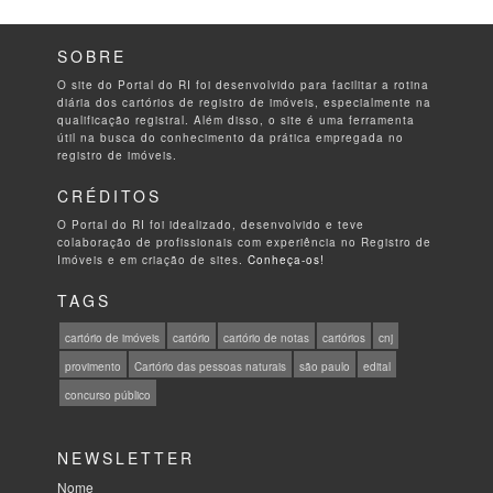
SOBRE
O site do Portal do RI foi desenvolvido para facilitar a rotina
diária dos cartórios de registro de imóveis, especialmente na
qualificação registral. Além disso, o site é uma ferramenta
útil na busca do conhecimento da prática empregada no
registro de imóveis.
CRÉDITOS
O Portal do RI foi idealizado, desenvolvido e teve
colaboração de profissionais com experiência no Registro de
Imóveis e em criação de sites.
Conheça-os!
TAGS
cartório de imóveis
cartório
cartório de notas
cartórios
cnj
provimento
Cartório das pessoas naturais
são paulo
edital
concurso público
NEWSLETTER
Nome