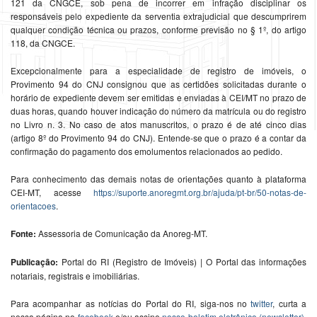
121 da CNGCE, sob pena de incorrer em infração disciplinar os
responsáveis pelo expediente da serventia extrajudicial que descumprirem
qualquer condição técnica ou prazos, conforme previsão no § 1º, do artigo
118, da CNGCE.
Excepcionalmente para a especialidade de registro de imóveis, o
Provimento 94 do CNJ consignou que as certidões solicitadas durante o
horário de expediente devem ser emitidas e enviadas à CEI/MT no prazo de
duas horas, quando houver indicação do número da matrícula ou do registro
no Livro n. 3. No caso de atos manuscritos, o prazo é de até cinco dias
(artigo 8º do Provimento 94 do CNJ). Entende-se que o prazo é a contar da
confirmação do pagamento dos emolumentos relacionados ao pedido.
Para conhecimento das demais notas de orientações quanto à plataforma
CEI-MT, acesse
https://suporte.anoregmt.org.br/ajuda/pt-br/50-notas-de-
orientacoes
.
Fonte:
Assessoria de Comunicação da Anoreg-MT.
Publicação:
Portal do RI (Registro de Imóveis) | O Portal das informações
notariais, registrais e imobiliárias.
Para acompanhar as notícias do Portal do RI, siga-nos no
twitter
, curta a
nossa página no
facebook
e/ou assine
nosso boletim eletrônico (newsletter)
,