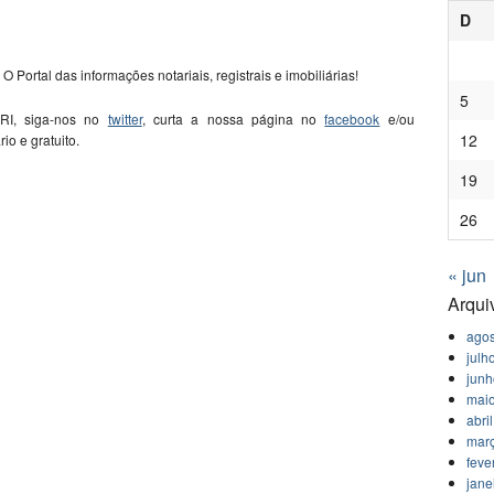
D
 O Portal das informações notariais, registrais e imobiliárias!
5
 RI, siga-nos no
twitter
, curta a nossa página no
facebook
e/ou
12
ário e gratuito.
19
26
« jun
Arqui
agos
julh
jun
mai
abri
mar
feve
jane