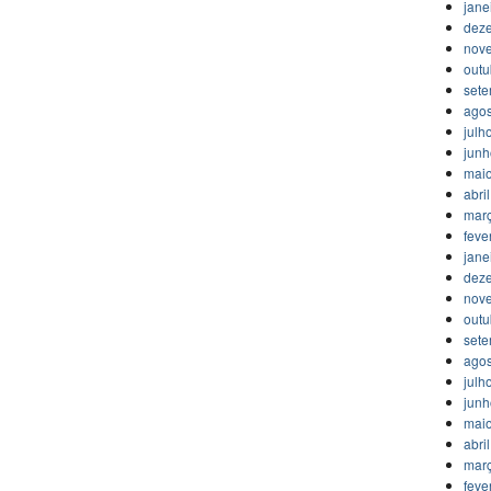
jane
dez
nov
outu
set
agos
julh
jun
mai
abri
mar
feve
jane
dez
nov
outu
set
agos
julh
jun
mai
abri
mar
feve