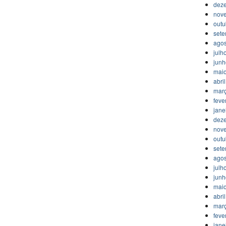
dez
nov
outu
set
agos
julh
jun
mai
abri
mar
feve
jane
dez
nov
outu
set
agos
julh
jun
mai
abri
mar
feve
jane