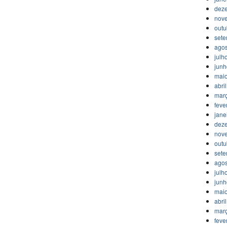
dez
nov
outu
set
agos
julh
jun
mai
abri
mar
feve
jane
dez
nov
outu
set
agos
julh
jun
mai
abri
mar
feve