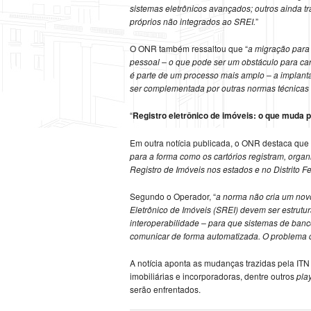
sistemas eletrônicos avançados; outros ainda
próprios não integrados ao SREI.
”
O ONR também ressaltou que “
a migração para
pessoal – o que pode ser um obstáculo para c
é parte de um processo mais amplo – a implant
ser complementada por outras normas técnicas
“
Registro eletrônico de imóveis: o que muda 
Em outra notícia publicada, o ONR destaca que 
para a forma como os cartórios registram, orga
Registro de Imóveis nos estados e no Distrito F
Segundo o Operador, “
a norma não cria um novo
Eletrônico de Imóveis (SREI) devem ser estrutu
interoperabilidade – para que sistemas de banc
comunicar de forma automatizada. O problema q
A notícia aponta as mudanças trazidas pela IT
imobiliárias e incorporadoras, dentre outros
pla
serão enfrentados.