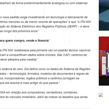
 trabalham de forma predominantemente analógica ou com sistemas
 o novo padrão exige investimento em tecnologia e treinamento de
artórios menores ou de menor volume de operações
” e que “
a ITN 004
ação do Sistema Eletrônico dos Registros Públicos (SERP) – e deve
 ao longo dos próximos anos.
”
para quem compra, vende e financia
”
a ITN 004 “
estabelece pela primeira vez um padrão técnico nacional
nizam e compartilham dados sobre imóveis. São 3.621 cartórios de
ederal afetados pela medida.
”
 sistema do zero. Ela define como os dados do Sistema de Registro
rados – terminologia, formatos, modelos de documentos e regras de
os, incorporadoras, órgãos públicos e cartórios consigam se
ue ela resolve é mais antigo do que parece.
”
N 004 em relação aos compradores, vendedores, corretores,
yers
do mercado imobiliário, além de indicar os desafios que ainda