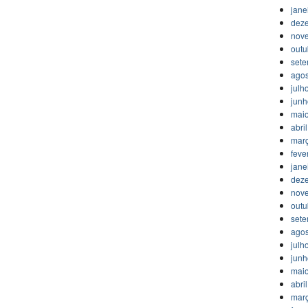
jane
dez
nov
outu
set
agos
julh
jun
mai
abri
mar
feve
jane
dez
nov
outu
set
agos
julh
jun
mai
abri
mar