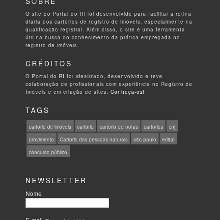
SOBRE
O site do Portal do RI foi desenvolvido para facilitar a rotina
diária dos cartórios de registro de imóveis, especialmente na
qualificação registral. Além disso, o site é uma ferramenta
útil na busca do conhecimento da prática empregada no
registro de imóveis.
CRÉDITOS
O Portal do RI foi idealizado, desenvolvido e teve
colaboração de profissionais com experiência no Registro de
Imóveis e em criação de sites.
Conheça-os!
TAGS
cartório de imóveis
cartório
cartório de notas
cartórios
cnj
provimento
Cartório das pessoas naturais
são paulo
edital
concurso público
NEWSLETTER
Nome
E-mail