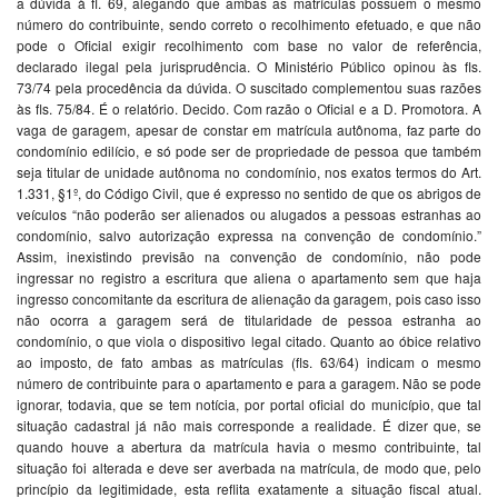
a dúvida à fl. 69, alegando que ambas as matrículas possuem o mesmo
número do contribuinte, sendo correto o recolhimento efetuado, e que não
pode o Oficial exigir recolhimento com base no valor de referência,
declarado ilegal pela jurisprudência. O Ministério Público opinou às fls.
73/74 pela procedência da dúvida. O suscitado complementou suas razões
às fls. 75/84. É o relatório. Decido. Com razão o Oficial e a D. Promotora. A
vaga de garagem, apesar de constar em matrícula autônoma, faz parte do
condomínio edilício, e só pode ser de propriedade de pessoa que também
seja titular de unidade autônoma no condomínio, nos exatos termos do Art.
1.331, §1º, do Código Civil, que é expresso no sentido de que os abrigos de
veículos “não poderão ser alienados ou alugados a pessoas estranhas ao
condomínio, salvo autorização expressa na convenção de condomínio.”
Assim, inexistindo previsão na convenção de condomínio, não pode
ingressar no registro a escritura que aliena o apartamento sem que haja
ingresso concomitante da escritura de alienação da garagem, pois caso isso
não ocorra a garagem será de titularidade de pessoa estranha ao
condomínio, o que viola o dispositivo legal citado. Quanto ao óbice relativo
ao imposto, de fato ambas as matrículas (fls. 63/64) indicam o mesmo
número de contribuinte para o apartamento e para a garagem. Não se pode
ignorar, todavia, que se tem notícia, por portal oficial do município, que tal
situação cadastral já não mais corresponde a realidade. É dizer que, se
quando houve a abertura da matrícula havia o mesmo contribuinte, tal
situação foi alterada e deve ser averbada na matrícula, de modo que, pelo
princípio da legitimidade, esta reflita exatamente a situação fiscal atual.