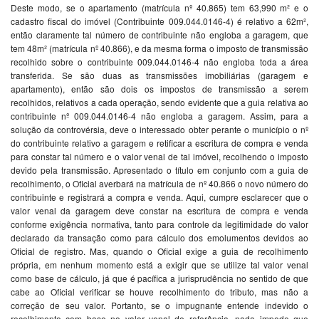
Deste modo, se o apartamento (matrícula nº 40.865) tem 63,990 m² e o
cadastro fiscal do imóvel (Contribuinte 009.044.0146-4) é relativo a 62m²,
então claramente tal número de contribuinte não engloba a garagem, que
tem 48m² (matrícula nº 40.866), e da mesma forma o imposto de transmissão
recolhido sobre o contribuinte 009.044.0146-4 não engloba toda a área
transferida. Se são duas as transmissões imobiliárias (garagem e
apartamento), então são dois os impostos de transmissão a serem
recolhidos, relativos a cada operação, sendo evidente que a guia relativa ao
contribuinte nº 009.044.0146-4 não engloba a garagem. Assim, para a
solução da controvérsia, deve o interessado obter perante o município o nº
do contribuinte relativo a garagem e retificar a escritura de compra e venda
para constar tal número e o valor venal de tal imóvel, recolhendo o imposto
devido pela transmissão. Apresentado o título em conjunto com a guia de
recolhimento, o Oficial averbará na matrícula de nº 40.866 o novo número do
contribuinte e registrará a compra e venda. Aqui, cumpre esclarecer que o
valor venal da garagem deve constar na escritura de compra e venda
conforme exigência normativa, tanto para controle da legitimidade do valor
declarado da transação como para cálculo dos emolumentos devidos ao
Oficial de registro. Mas, quando o Oficial exige a guia de recolhimento
própria, em nenhum momento está a exigir que se utilize tal valor venal
como base de cálculo, já que é pacífica a jurisprudência no sentido de que
cabe ao Oficial verificar se houve recolhimento do tributo, mas não a
correção de seu valor. Portanto, se o impugnante entende indevido o
recolhimento com base no valor venal de referência, nada impede que