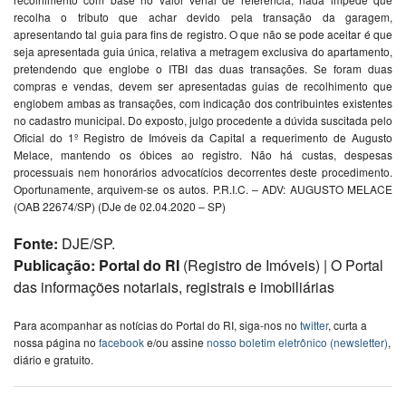
recolha o tributo que achar devido pela transação da garagem,
apresentando tal guia para fins de registro. O que não se pode aceitar é que
seja apresentada guia única, relativa a metragem exclusiva do apartamento,
pretendendo que englobe o ITBI das duas transações. Se foram duas
compras e vendas, devem ser apresentadas guias de recolhimento que
englobem ambas as transações, com indicação dos contribuintes existentes
no cadastro municipal. Do exposto, julgo procedente a dúvida suscitada pelo
Oficial do 1º Registro de Imóveis da Capital a requerimento de Augusto
Melace, mantendo os óbices ao registro. Não há custas, despesas
processuais nem honorários advocatícios decorrentes deste procedimento.
Oportunamente, arquivem-se os autos. P.R.I.C. – ADV: AUGUSTO MELACE
(OAB 22674/SP) (DJe de 02.04.2020 – SP)
Fonte:
DJE/SP.
Publicação: Portal do RI
(Registro de Imóveis) | O Portal
das informações notariais, registrais e imobiliárias
Para acompanhar as notícias do Portal do RI, siga-nos no
twitter
, curta a
nossa página no
facebook
e/ou assine
nosso boletim eletrônico (newsletter)
,
diário e gratuito.