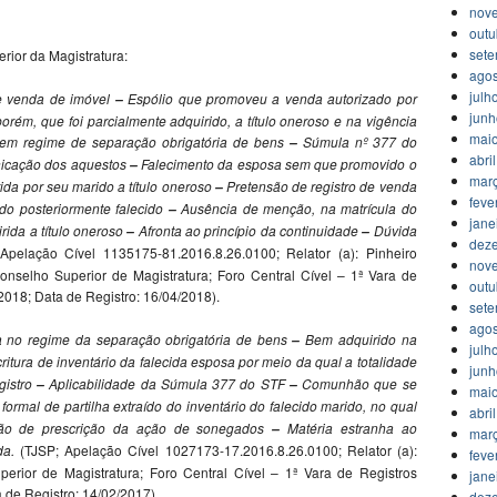
nov
outu
set
rior da Magistratura:
agos
julh
 venda de imóvel
Espólio que promoveu a venda autorizado por
–
jun
porém, que foi parcialmente adquirido, a título oneroso e na vigência
mai
 em regime de separação obrigatória de bens
Súmula nº 377 do
–
abri
nicação dos aquestos
Falecimento da esposa sem que promovido o
–
mar
ida por seu marido a título oneroso
Pretensão de registro de venda
–
feve
ido posteriormente falecido
Ausência de menção, na matrícula do
–
jane
irida a título oneroso
Afronta ao princípio da continuidade
Dúvida
–
–
dez
Apelação Cível 1135175-81.2016.8.26.0100; Relator (a): Pinheiro
nov
onselho Superior de Magistratura; Foro Central Cível – 1ª Vara de
outu
2018; Data de Registro: 16/04/2018).
set
agos
a no regime da separação obrigatória de bens
Bem adquirido na
–
julh
ritura de inventário da falecida esposa por meio da qual a totalidade
jun
gistro
Aplicabilidade da Súmula 377 do STF
Comunhão que se
–
–
mai
formal de partilha extraído do inventário do falecido marido, no qual
abri
ão de prescrição da ação de sonegados
Matéria estranha ao
–
mar
da.
(TJSP; Apelação Cível 1027173-17.2016.8.26.0100; Relator (a):
feve
erior de Magistratura; Foro Central Cível – 1ª Vara de Registros
jane
 de Registro: 14/02/2017).
dez