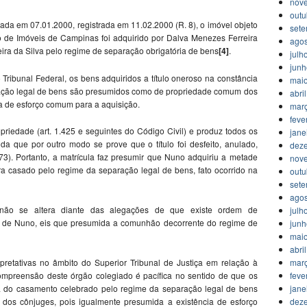
nov
outu
ada em 07.01.2000, registrada em 11.02.2000 (R. 8), o imóvel objeto
set
tro de Imóveis de Campinas foi adquirido por Dalva Menezes Ferreira
agos
ira da Silva pelo regime de separação obrigatória de bens
[4]
.
julh
jun
ibunal Federal, os bens adquiridos a título oneroso na constância
mai
ação legal de bens são presumidos como de propriedade comum dos
abri
a de esforço comum para a aquisição.
mar
feve
propriedade (art. 1.425 e seguintes do Código Civil) e produz todos os
jane
nda que por outro modo se prove que o título foi desfeito, anulado,
dez
5/73). Portanto, a matrícula faz presumir que Nuno adquiriu a metade
nov
a casado pelo regime da separação legal de bens, fato ocorrido na
outu
set
agos
 não se altera diante das alegações de que existe ordem de
julh
s de Nuno, eis que presumida a comunhão decorrente do regime de
jun
mai
abri
mar
rpretativas no âmbito do Superior Tribunal de Justiça em relação à
feve
mpreensão deste órgão colegiado é pacífica no sentido de que os
jane
ia do casamento celebrado pelo regime da separação legal de bens
dez
os cônjuges, pois igualmente presumida a existência de esforço