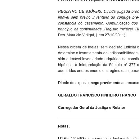
REGISTRO DE IMÓVEIS. Dúvida julgada procede
imóvel sem prévio inventário do cônjuge pré
constância do casamento. Comunicação dos
princípio da continuidade. Registro inviável.
Des. Maurício Vidigal, j. em 27/10/2011).
Nessa ordem de ideias, sem decisão judicial 
determine o levantamento da indisponibilidade 
sido o imóvel inventariado adquirido na const
hipótese, a interpretação da Súmula n° 377
adquiridos onerosamente em regime da separaç
Diante do exposto,
nego provimento
ao recurso
GERALDO FRANCISCO PINHEIRO FRANCO
Corregedor Geral da Justiça e Relator
.
Notas:
[1]
Fls. 451/453 e embargos de declaração a fls