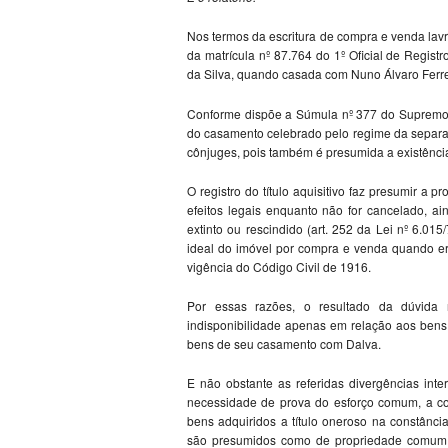
Nos termos da escritura de compra e venda lavr
da matrícula nº 87.764 do 1º Oficial de Regis
da Silva, quando casada com Nuno Álvaro Ferre
Conforme dispõe a Súmula nº 377 do Supremo Tr
do casamento celebrado pelo regime da separ
cônjuges, pois também é presumida a existênci
O registro do título aquisitivo faz presumir a 
efeitos legais enquanto não for cancelado, ai
extinto ou rescindido (art. 252 da Lei nº 6.01
ideal do imóvel por compra e venda quando er
vigência do Código Civil de 1916.
Por essas razões, o resultado da dúvida
indisponibilidade apenas em relação aos ben
bens de seu casamento com Dalva.
E não obstante as referidas divergências inte
necessidade de prova do esforço comum, a co
bens adquiridos a título oneroso na constânc
são presumidos como de propriedade comum d