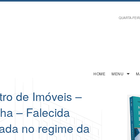
QUARTA-FEIRA,
HOME
MENU
M
ro de Imóveis –
lha – Falecida
sada no regime da