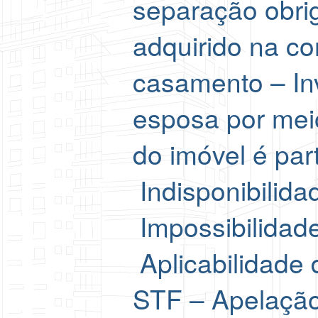
separação obri
adquirido na co
casamento – Inv
esposa por meio
do imóvel é par
Indisponibilid
Impossibilidade
Aplicabilidade
STF – Apelação