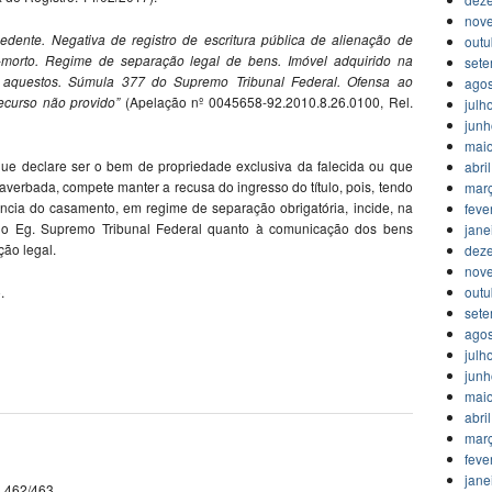
nov
nte. Negativa de registro de escritura pública de alienação de
outu
-morto. Regime de separação legal de bens. Imóvel adquirido na
set
 aquestos. Súmula 377 do Supremo Tribunal Federal. Ofensa ao
agos
 Recurso não provido”
(Apelação nº 0045658-92.2010.8.26.0100, Rel.
julh
jun
mai
que declare ser o bem de propriedade exclusiva da falecida ou que
abri
averbada, compete manter a recusa do ingresso do título, pois, tendo
mar
ância do casamento, em regime de separação obrigatória, incide, na
feve
 do Eg. Supremo Tribunal Federal quanto à comunicação dos bens
jane
ão legal.
dez
nov
outu
.
set
agos
julh
jun
mai
abri
mar
feve
jane
. 462/463.