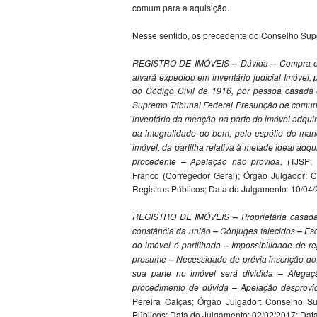
comum para a aquisição.
Nesse sentido, os precedente do Conselho Supe
REGISTRO DE IMÓVEIS
Dúvida
Compra e
–
–
alvará expedido em inventário judicial Imóvel, 
do Código Civil de 1916, por pessoa casada
Supremo Tribunal Federal Presunção de comu
inventário da meação na parte do imóvel adquir
da integralidade do bem, pelo espólio do mar
imóvel, da partilha relativa à metade ideal adqu
procedente
Apelação não provida.
(TJSP; 
–
Franco (Corregedor Geral); Órgão Julgador: C
Registros Públicos; Data do Julgamento: 10/04/
REGISTRO DE IMÓVEIS
Proprietária casad
–
constância da união
Cônjuges falecidos
Esc
–
–
do imóvel é partilhada
Impossibilidade de re
–
presume
Necessidade de prévia inscrição do 
–
sua parte no imóvel será dividida
Alegaç
–
procedimento de dúvida
Apelação desprovi
–
Pereira Calças; Órgão Julgador: Conselho Sup
Públicos; Data do Julgamento: 02/02/2017; Data