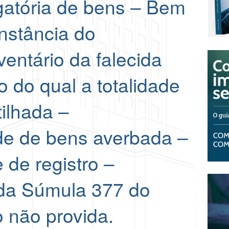
gatória de bens – Bem
nstância do
entário da falecida
 do qual a totalidade
tilhada –
ade de bens averbada –
 de registro –
 da Súmula 377 do
 não provida.