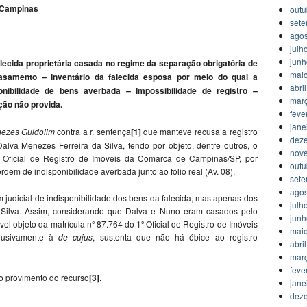
e Campinas
outu
set
agos
julh
jun
alecida proprietária casada no regime da separação obrigatória de
mai
casamento
Inventário da falecida esposa por meio do qual a
–
abri
onibilidade de bens averbada
Impossibilidade de registro
–
–
mar
ão não provida.
feve
jane
nezes Guidolim
contra a r. sentença
[1]
que manteve recusa a registro
dez
alva Menezes Ferreira da Silva, tendo por objeto, dentre outros, o
nov
º Oficial de Registro de Imóveis da Comarca de Campinas/SP, por
outu
dem de indisponibilidade averbada junto ao fólio real (Av. 08).
set
agos
 judicial de indisponibilidade dos bens da falecida, mas apenas dos
julh
 Silva. Assim, considerando que Dalva e Nuno eram casados pelo
jun
l objeto da matrícula nº 87.764 do 1º Oficial de Registro de Imóveis
mai
lusivamente à
de cujus
, sustenta que não há óbice ao registro
abri
mar
feve
o provimento do recurso
[3]
.
jane
dez