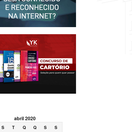
abril 2020
S
T
Q
Q
S
S