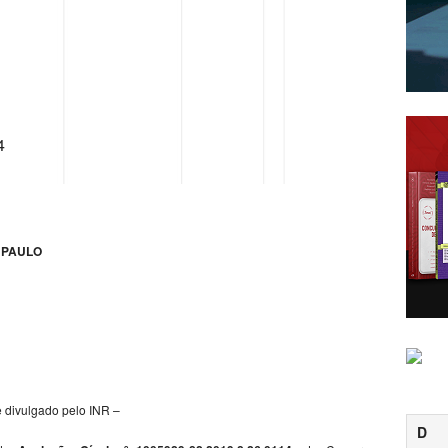
4
 PAULO
e divulgado pelo INR –
D