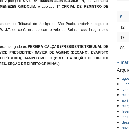
 de
Apelação Cível nº 1005929-82.2019.8.26.0114
, da Comarca
MENEZES GUIDOLIM
, é apelado
1° OFICIAL DE REGISTRO DE
5
ratura do Tribunal de Justiça de São Paulo, proferir a seguinte
12
V. U.”
, de conformidade com o voto do Relator, que integra este
19
 Desembargadores
PEREIRA CALÇAS (PRESIDENTE TRIBUNAL DE
26
(VICE PRESIDENTE), XAVIER DE AQUINO (DECANO), EVARISTO
O PÚBLICO), CAMPOS MELLO (PRES. DA SEÇÃO DE DIREITO
« mar
S. SEÇÃO DE DIREITO CRIMINAL).
Arqui
agos
julh
jun
mai
abri
mar
feve
jane
dez
nov