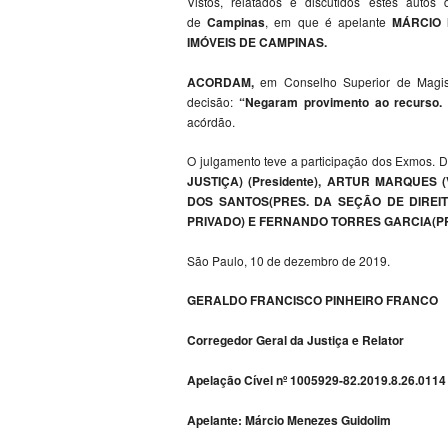
Vistos, relatados e discutidos estes autos
de
Campinas
, em que é apelante
MÁRCIO 
IMÓVEIS DE CAMPINAS.
ACORDAM,
em Conselho Superior de Magist
decisão:
“Negaram provimento ao recurso. 
acórdão.
O julgamento teve a participação dos Exmos.
JUSTIÇA) (Presidente), ARTUR MARQUES 
DOS SANTOS(PRES. DA SEÇÃO DE DIREIT
PRIVADO) E FERNANDO TORRES GARCIA(PRE
São Paulo, 10 de dezembro de 2019.
GERALDO FRANCISCO PINHEIRO FRANCO
Corregedor Geral da Justiça e Relator
Apelação Cível nº 1005929-82.2019.8.26.0114
Apelante: Márcio Menezes Guidolim