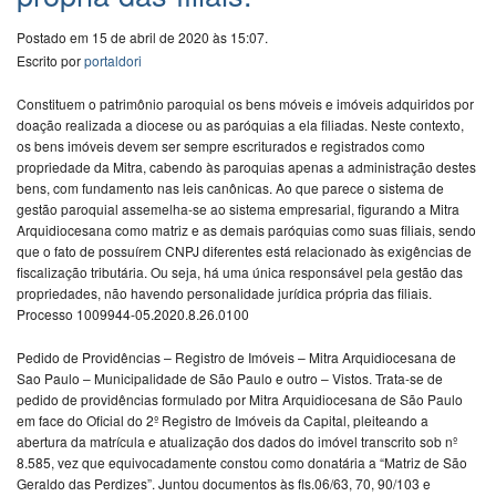
Postado em 15 de abril de 2020 às 15:07.
Escrito por
portaldori
Constituem o patrimônio paroquial os bens móveis e imóveis adquiridos por
doação realizada a diocese ou as paróquias a ela filiadas. Neste contexto,
os bens imóveis devem ser sempre escriturados e registrados como
propriedade da Mitra, cabendo às paroquias apenas a administração destes
bens, com fundamento nas leis canônicas. Ao que parece o sistema de
gestão paroquial assemelha-se ao sistema empresarial, figurando a Mitra
Arquidiocesana como matriz e as demais paróquias como suas filiais, sendo
que o fato de possuírem CNPJ diferentes está relacionado às exigências de
fiscalização tributária. Ou seja, há uma única responsável pela gestão das
propriedades, não havendo personalidade jurídica própria das filiais.
Processo 1009944-05.2020.8.26.0100
Pedido de Providências – Registro de Imóveis – Mitra Arquidiocesana de
Sao Paulo – Municipalidade de São Paulo e outro – Vistos. Trata-se de
pedido de providências formulado por Mitra Arquidiocesana de São Paulo
em face do Oficial do 2º Registro de Imóveis da Capital, pleiteando a
abertura da matrícula e atualização dos dados do imóvel transcrito sob nº
8.585, vez que equivocadamente constou como donatária a “Matriz de São
Geraldo das Perdizes”. Juntou documentos às fls.06/63, 70, 90/103 e