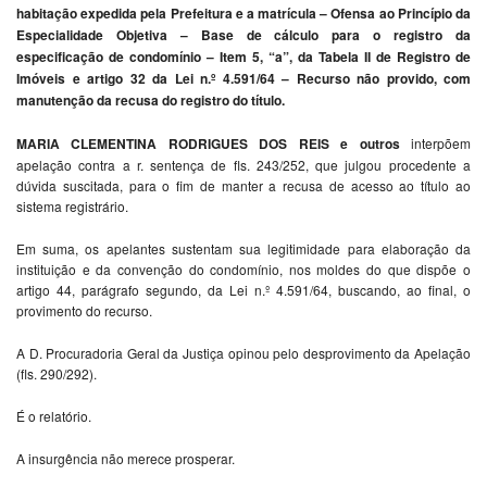
habitação expedida pela Prefeitura e a matrícula – Ofensa ao Princípio da
Especialidade Objetiva – Base de cálculo para o registro da
especificação de condomínio – Item 5, “a”, da Tabela II de Registro de
Imóveis e artigo 32 da Lei n.º 4.591/64 – Recurso não provido, com
manutenção da recusa do registro do título.
MARIA CLEMENTINA RODRIGUES DOS REIS e outros
interpõem
apelação contra a r. sentença de fls. 243/252, que julgou procedente a
dúvida suscitada, para o fim de manter a recusa de acesso ao título ao
sistema registrário.
Em suma, os apelantes sustentam sua legitimidade para elaboração da
instituição e da convenção do condomínio, nos moldes do que dispõe o
artigo 44, parágrafo segundo, da Lei n.º 4.591/64, buscando, ao final, o
provimento do recurso.
A D. Procuradoria Geral da Justiça opinou pelo desprovimento da Apelação
(fls. 290/292).
É o relatório.
A insurgência não merece prosperar.