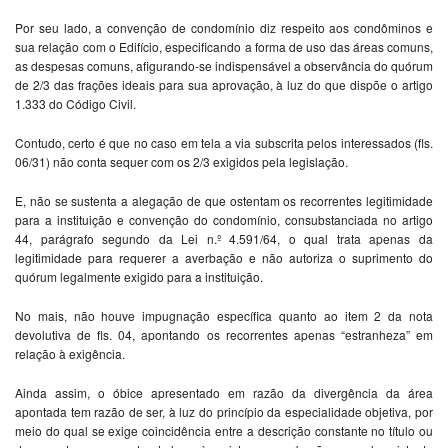
Por seu lado, a convenção de condomínio diz respeito aos condôminos e
sua relação com o Edifício, especificando a forma de uso das áreas comuns,
as despesas comuns, afigurando-se indispensável a observância do quórum
de 2/3 das frações ideais para sua aprovação, à luz do que dispõe o artigo
1.333 do Código Civil.
Contudo, certo é que no caso em tela a via subscrita pelos interessados (fls.
06/31) não conta sequer com os 2/3 exigidos pela legislação.
E, não se sustenta a alegação de que ostentam os recorrentes legitimidade
para a instituição e convenção do condomínio, consubstanciada no artigo
44, parágrafo segundo da Lei n.º 4.591/64, o qual trata apenas da
legitimidade para requerer a averbação e não autoriza o suprimento do
quórum legalmente exigido para a instituição.
No mais, não houve impugnação específica quanto ao item 2 da nota
devolutiva de fls. 04, apontando os recorrentes apenas “estranheza” em
relação à exigência.
Ainda assim, o óbice apresentado em razão da divergência da área
apontada tem razão de ser, à luz do princípio da especialidade objetiva, por
meio do qual se exige coincidência entre a descrição constante no título ou