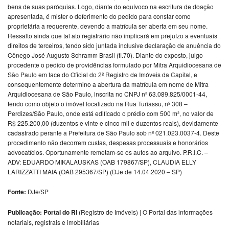
bens de suas paróquias. Logo, diante do equívoco na escritura de doação
apresentada, é mister o deferimento do pedido para constar como
proprietária a requerente, devendo a matrícula ser aberta em seu nome.
Ressalto ainda que tal ato registrário não implicará em prejuízo a eventuais
direitos de terceiros, tendo sido juntada inclusive declaração de anuência do
Cônego José Augusto Schramm Brasil (fl.70). Diante do exposto, julgo
procedente o pedido de providências formulado por Mitra Arquidiocesana de
São Paulo em face do Oficial do 2º Registro de Imóveis da Capital, e
consequentemente determino a abertura da matrícula em nome de Mitra
Arquidiocesana de São Paulo, inscrita no CNPJ nº 63.089.825/0001-44,
tendo como objeto o imóvel localizado na Rua Turiassu, nº 308 –
Perdizes/São Paulo, onde está edificado o prédio com 500 m², no valor de
R$ 225.200,00 (duzentos e vinte e cinco mil e duzentos reais), devidamente
cadastrado perante a Prefeitura de São Paulo sob nº 021.023.0037-4. Deste
procedimento não decorrem custas, despesas processuais e honorários
advocatícios. Oportunamente remetam-se os autos ao arquivo. P.R.I.C. –
ADV: EDUARDO MIKALAUSKAS (OAB 179867/SP), CLAUDIA ELLY
LARIZZATTI MAIA (OAB 295367/SP) (DJe de 14.04.2020 – SP)
Fonte:
DJe/SP
Publicação: Portal do RI
(Registro de Imóveis) | O Portal das informações
notariais, registrais e imobiliárias