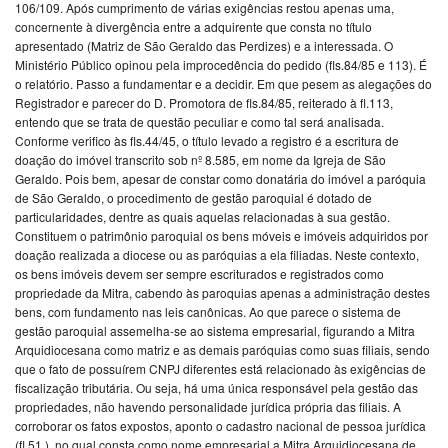
106/109. Após cumprimento de várias exigências restou apenas uma,
concernente à divergência entre a adquirente que consta no título
apresentado (Matriz de São Geraldo das Perdizes) e a interessada. O
Ministério Público opinou pela improcedência do pedido (fls.84/85 e 113). É
o relatório. Passo a fundamentar e a decidir. Em que pesem as alegações do
Registrador e parecer do D. Promotora de fls.84/85, reiterado à fl.113,
entendo que se trata de questão peculiar e como tal será analisada.
Conforme verifico às fls.44/45, o título levado a registro é a escritura de
doação do imóvel transcrito sob nº 8.585, em nome da Igreja de São
Geraldo. Pois bem, apesar de constar como donatária do imóvel a paróquia
de São Geraldo, o procedimento de gestão paroquial é dotado de
particularidades, dentre as quais aquelas relacionadas à sua gestão.
Constituem o patrimônio paroquial os bens móveis e imóveis adquiridos por
doação realizada a diocese ou as paróquias a ela filiadas. Neste contexto,
os bens imóveis devem ser sempre escriturados e registrados como
propriedade da Mitra, cabendo às paroquias apenas a administração destes
bens, com fundamento nas leis canônicas. Ao que parece o sistema de
gestão paroquial assemelha-se ao sistema empresarial, figurando a Mitra
Arquidiocesana como matriz e as demais paróquias como suas filiais, sendo
que o fato de possuírem CNPJ diferentes está relacionado às exigências de
fiscalização tributária. Ou seja, há uma única responsável pela gestão das
propriedades, não havendo personalidade jurídica própria das filiais. A
corroborar os fatos expostos, aponto o cadastro nacional de pessoa jurídica
(fl.51 ), no qual consta como nome empresarial a Mitra Arquidiocesana de