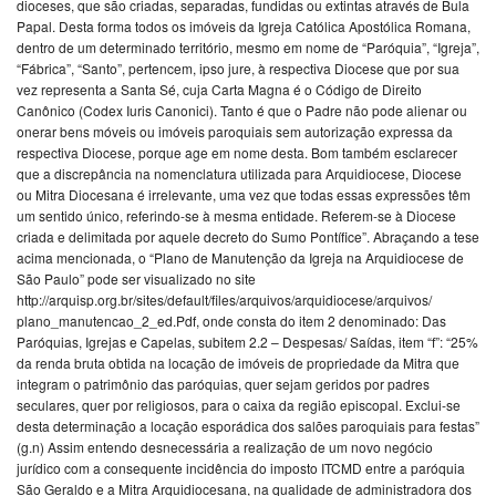
dioceses, que são criadas, separadas, fundidas ou extintas através de Bula
Papal. Desta forma todos os imóveis da Igreja Católica Apostólica Romana,
dentro de um determinado território, mesmo em nome de “Paróquia”, “Igreja”,
“Fábrica”, “Santo”, pertencem, ipso jure, à respectiva Diocese que por sua
vez representa a Santa Sé, cuja Carta Magna é o Código de Direito
Canônico (Codex Iuris Canonici). Tanto é que o Padre não pode alienar ou
onerar bens móveis ou imóveis paroquiais sem autorização expressa da
respectiva Diocese, porque age em nome desta. Bom também esclarecer
que a discrepância na nomenclatura utilizada para Arquidiocese, Diocese
ou Mitra Diocesana é irrelevante, uma vez que todas essas expressões têm
um sentido único, referindo-se à mesma entidade. Referem-se à Diocese
criada e delimitada por aquele decreto do Sumo Pontífice”. Abraçando a tese
acima mencionada, o “Plano de Manutenção da Igreja na Arquidiocese de
São Paulo” pode ser visualizado no site
http://arquisp.org.br/sites/default/files/arquivos/arquidiocese/arquivos/
plano_manutencao_2_ed.Pdf, onde consta do item 2 denominado: Das
Paróquias, Igrejas e Capelas, subitem 2.2 – Despesas/ Saídas, item “f”: “25%
da renda bruta obtida na locação de imóveis de propriedade da Mitra que
integram o patrimônio das paróquias, quer sejam geridos por padres
seculares, quer por religiosos, para o caixa da região episcopal. Exclui-se
desta determinação a locação esporádica dos salões paroquiais para festas”
(g.n) Assim entendo desnecessária a realização de um novo negócio
jurídico com a consequente incidência do imposto ITCMD entre a paróquia
São Geraldo e a Mitra Arquidiocesana, na qualidade de administradora dos