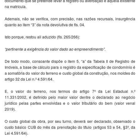
documento que se pretende levar à registro ou averbação e aquela existente
na matrícula.
Ademais, não se verifica, com precisão, nas razões recursais, insurgência
quanto ao item “3” da nota devolutiva de fls. 04.
Isto porque, restou ali aduzido (fls. 265/266):
“pertinente a exigência do valor dado ao empreendimento”.
De todo modo, consoante dispõe o item 5, “a” da Tabela II de Registro de
Imóveis, a base de cálculo para o registro da especificação de condomínio é
a somatória do valor do terreno e custo global da construção, nos moldes do
artigo 32 da Lei n.º 4.591/64.
E, o valor do terreno, nos termos do artigo 7º da Lei Estadual n.º
11.331/2002, é definido pelo maior valor dentre o declarado ao negócio
jurídico pelas partes envolvidas e o valor tributário do bem (valor venal
2019).
O custo global da obra, por seu turno, deverá ser declarado, observado o
custo básico CUB do mês da prenotação do título (artigos 53 e 54, §3º, da
Lei 4.591/64).