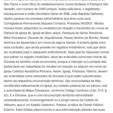
São Paulo e como titulo do estabelecimento (nome fantasia) a Paróquia São
Geraldo, com número de CNPJ próprio. Sobre este tema, o registrador
araraquarense e então Secretário Geral do IRIB, João Baptista Galhardo,
ofertou parecer em processo administrativo que teve curso pela
Corregedoria-Permanente daquela Comarca, Processo 09/2003: “Muitos
imóveis foram adquiridos ou recebidos em doação e transcritos em nome da
Fabrica da Igreja tal, Igreja de Bom Jesus, Paróquia de Santa Terezinha,
Mitra Diocesana, Diocese tal, Arquidiocese, Nosso Senhor do Bonfim, Nossa
Senhora da Aparecida e em nome de alguns Santos. A própria Igreja criou
essa confusão, que ainda persiste em registros imobiliários, mas que deve
ser analisada para o adequado entendimento. Seja qual for daqueles nomes
que estiver no registro imobiliário, deve ser entendido como bem imóvel da
Diocese do território onde se encontra, porque a intenção (e a vontade das
partes deve ser respeitada) foi receber em doação ou adquirir em nome da
Igreja Católica Apostólica Romana. Assim, Igreja, Paróquia, Fábrica, devem
ser entendidas como extensões da Diocese à qual estão subordinadas
dentro da respectiva circunscrição territorial. São comunidades de fiéis,
constituídas estavelmente na Igreja, ao cuidado pastoral de um pároco, sob
a autoridade do Bispo Diocesano, conforme Código Canônico (Cân. 515, §
3o). E a Diocese, que é uma circunscrição territorial administrada
eclesiasticamente, é prolongamento ou a longa manus da Cidade do
Vaticano, que é um Estado Soberano. Pessoa Jurídica de Direito Público
Externo. Esse Estado desconcentra a sua administração através das suas