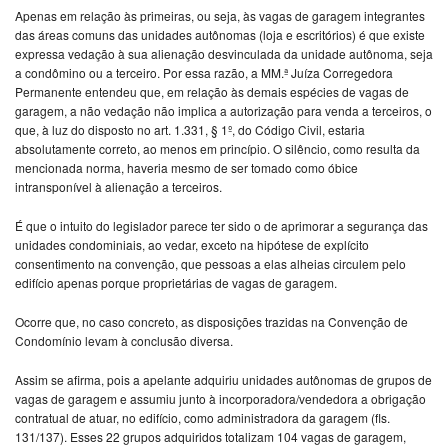
Apenas em relação às primeiras, ou seja, às vagas de garagem integrantes
das áreas comuns das unidades autônomas (loja e escritórios) é que existe
expressa vedação à sua alienação desvinculada da unidade autônoma, seja
a condômino ou a terceiro. Por essa razão, a MM.ª Juíza Corregedora
Permanente entendeu que, em relação às demais espécies de vagas de
garagem, a não vedação não implica a autorização para venda a terceiros, o
que, à luz do disposto no art. 1.331, § 1º, do Código Civil, estaria
absolutamente correto, ao menos em princípio. O silêncio, como resulta da
mencionada norma, haveria mesmo de ser tomado como óbice
intransponível à alienação a terceiros.
É que o intuito do legislador parece ter sido o de aprimorar a segurança das
unidades condominiais, ao vedar, exceto na hipótese de explícito
consentimento na convenção, que pessoas a elas alheias circulem pelo
edifício apenas porque proprietárias de vagas de garagem.
Ocorre que, no caso concreto, as disposições trazidas na Convenção de
Condomínio levam à conclusão diversa.
Assim se afirma, pois a apelante adquiriu unidades autônomas de grupos de
vagas de garagem e assumiu junto à incorporadora/vendedora a obrigação
contratual de atuar, no edifício, como administradora da garagem (fls.
131/137). Esses 22 grupos adquiridos totalizam 104 vagas de garagem,