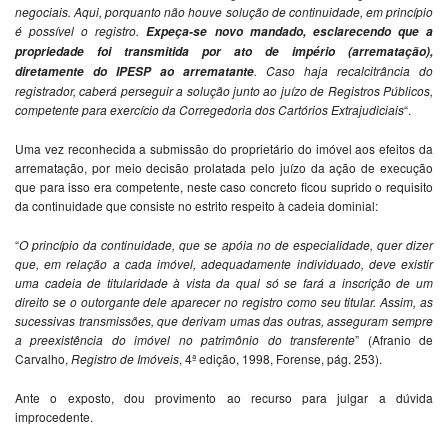
negociais. Aqui, porquanto não houve solução de continuidade, em princípio
é possível o registro.
Expeça-se novo mandado, esclarecendo que a
propriedade foi transmitida por ato de império (arrematação),
. Caso haja recalcitrância do
diretamente do IPESP ao arrematante
registrador, caberá perseguir a solução junto ao juízo de Registros Públicos,
competente para exercício da Corregedoria dos Cartórios Extrajudiciais
“.
Uma vez reconhecida a submissão do proprietário do imóvel aos efeitos da
arrematação, por meio decisão prolatada pelo juízo da ação de execução
que para isso era competente, neste caso concreto ficou suprido o requisito
da continuidade que consiste no estrito respeito à cadeia dominial:
“
O princípio da continuidade, que se apóia no de especialidade, quer dizer
que, em relação a cada imóvel, adequadamente individuado, deve existir
uma cadeia de titularidade à vista da qual só se fará a inscrição de um
direito se o outorgante dele aparecer no registro como seu titular. Assim, as
sucessivas transmissões, que derivam umas das outras, asseguram sempre
a preexistência do imóvel no patrimônio do transferente
” (Afranio de
Carvalho,
Registro de Imóveis
, 4ª edição, 1998, Forense, pág. 253).
Ante o exposto, dou provimento ao recurso para julgar a dúvida
improcedente.