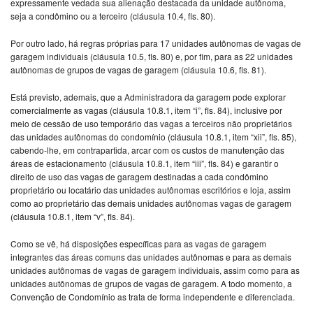
expressamente vedada sua alienação destacada da unidade autônoma,
seja a condômino ou a terceiro (cláusula 10.4, fls. 80).
Por outro lado, há regras próprias para 17 unidades autônomas de vagas de
garagem individuais (cláusula 10.5, fls. 80) e, por fim, para as 22 unidades
autônomas de grupos de vagas de garagem (cláusula 10.6, fls. 81).
Está previsto, ademais, que a Administradora da garagem pode explorar
comercialmente as vagas (cláusula 10.8.1, item “i”, fls. 84), inclusive por
meio de cessão de uso temporário das vagas a terceiros não proprietários
das unidades autônomas do condomínio (cláusula 10.8.1, item “xii”, fls. 85),
cabendo-lhe, em contrapartida, arcar com os custos de manutenção das
áreas de estacionamento (cláusula 10.8.1, item “iii”, fls. 84) e garantir o
direito de uso das vagas de garagem destinadas a cada condômino
proprietário ou locatário das unidades autônomas escritórios e loja, assim
como ao proprietário das demais unidades autônomas vagas de garagem
(cláusula 10.8.1, item “v”, fls. 84).
Como se vê, há disposições específicas para as vagas de garagem
integrantes das áreas comuns das unidades autônomas e para as demais
unidades autônomas de vagas de garagem individuais, assim como para as
unidades autônomas de grupos de vagas de garagem. A todo momento, a
Convenção de Condomínio as trata de forma independente e diferenciada.