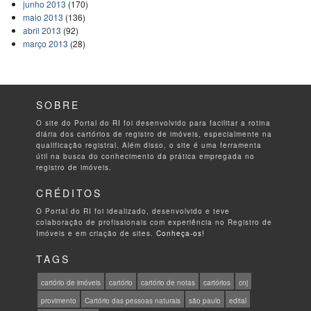
junho 2013
(170)
maio 2013
(136)
abril 2013
(92)
março 2013
(28)
SOBRE
O site do Portal do RI foi desenvolvido para facilitar a rotina
diária dos cartórios de registro de imóveis, especialmente na
qualificação registral. Além disso, o site é uma ferramenta
útil na busca do conhecimento da prática empregada no
registro de imóveis.
CRÉDITOS
O Portal do RI foi idealizado, desenvolvido e teve
colaboração de profissionais com experiência no Registro de
Imóveis e em criação de sites.
Conheça-os!
TAGS
cartório de imóveis
cartório
cartório de notas
cartórios
cnj
provimento
Cartório das pessoas naturais
são paulo
edital