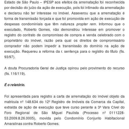
Estado de São Paulo – IPESP aos efeitos da arrematação foi reconhecida
por decisão do juízo da ação de execução, pois foi intimado da arrematação
e declarou não ter interesse no imóvel. Asseverou que a arrematação é
forma de transmissão forçada e que foi promovida em ação de execução de
despesas condominiais que têm natureza
propter rem
. Informou que o
executado, Roberto Gomes, não demonstrou interesse em promover o
registro do contrato de compromisso de compra e venda celebrado com o
proprietário do imóvel, razão pela qual os direitos de compromissário
comprador não podem impedir a transmissão do domínio na ação de
execução. Requereu a reforma da r. sentença para o registro do título (fls.
93/97).
A douta Procuradoria Geral de Justiça opinou pelo provimento do recurso
(fls. 116/119).
É o relatório.
Foi apresentada para registro a carta de arrematação do imóvel objeto da
matrícula nº 148.634 do 12º Registro de Imóveis da Comarca da Capital,
extraída de ação de execução que teve curso perante a 3ª Vara Cível do
Foro Regional de São Miguel Paulista (Processo nº 0111228-
53.2009.8.26.0005), movida pelo Condomínio Conjunto Habitacional
Amaralinas contra Roberto Gomes.