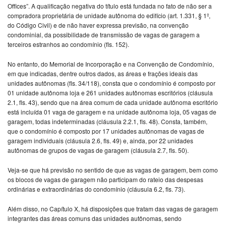
Offices”. A qualificação negativa do título está fundada no fato de não ser a
compradora proprietária de unidade autônoma do edifício (art. 1.331, § 1º,
do Código Civil) e de não haver expressa previsão, na convenção
condominial, da possibilidade de transmissão de vagas de garagem a
terceiros estranhos ao condomínio (fls. 152).
No entanto, do Memorial de Incorporação e na Convenção de Condomínio,
em que indicadas, dentre outros dados, as áreas e frações ideais das
unidades autônomas (fls. 34/118), consta que o condomínio é composto por
01 unidade autônoma loja e 261 unidades autônomas escritórios (cláusula
2.1, fls. 43), sendo que na área comum de cada unidade autônoma escritório
está incluída 01 vaga de garagem e na unidade autônoma loja, 05 vagas de
garagem, todas indeterminadas (cláusula 2.2.1, fls. 48). Consta, também,
que o condomínio é composto por 17 unidades autônomas de vagas de
garagem individuais (cláusula 2.6, fls. 49) e, ainda, por 22 unidades
autônomas de grupos de vagas de garagem (cláusula 2.7, fls. 50).
Veja-se que há previsão no sentido de que as vagas de garagem, bem como
os blocos de vagas de garagem não participam do rateio das despesas
ordinárias e extraordinárias do condomínio (cláusula 6.2, fls. 73).
Além disso, no Capítulo X, há disposições que tratam das vagas de garagem
integrantes das áreas comuns das unidades autônomas, sendo