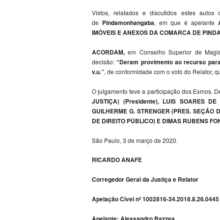
Vistos, relatados e discutidos estes autos
de
Pindamonhangaba
, em que é apelante
IMÓVEIS E ANEXOS DA COMARCA DE PI
ACORDAM,
em Conselho Superior de Magist
decisão:
“Deram provimento ao recurso para j
v.u.”
, de conformidade com o voto do Relator, q
O julgamento teve a participação dos Exmos.
JUSTIÇA) (Presidente), LUIS SOARES D
GUILHERME G. STRENGER (PRES. SEÇÃO D
DE DIREITO PÚBLICO) E DIMAS RUBENS FO
São Paulo, 3 de março de 2020.
RICARDO ANAFE
Corregedor Geral da Justiça e Relator
Apelação Cível nº 1002816-34.2018.8.26.0445
Apelante: Alessandro Bazzea