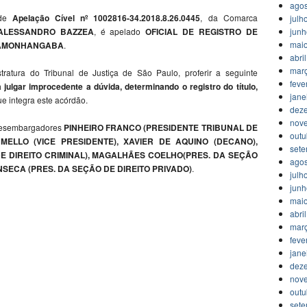
agos
 de
Apelação Cível nº 1002816-34.2018.8.26.0445
, da Comarca
julh
jun
ALESSANDRO BAZZEA
, é apelado
OFICIAL DE REGISTRO DE
mai
NDAMONHANGABA
.
abri
mar
ratura do Tribunal de Justiça de São Paulo, proferir a seguinte
feve
ulgar improcedente a dúvida, determinando o registro do título,
jane
ue integra este acórdão.
dez
nov
 Desembargadores
PINHEIRO FRANCO (PRESIDENTE TRIBUNAL DE
outu
E MELLO (VICE PRESIDENTE), XAVIER DE AQUINO (DECANO),
set
E DIREITO CRIMINAL), MAGALHÃES COELHO(PRES. DA SEÇÃO
agos
NSECA (PRES. DA SEÇÃO DE DIREITO PRIVADO)
.
julh
jun
mai
abri
mar
feve
jane
dez
nov
outu
set