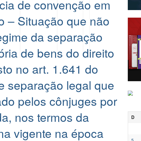
cia de convenção em
io – Situação que não
egime da separação
ória de bens do direito
isto no art. 1.641 do
 separação legal que
ado pelos cônjuges por
da, nos termos da
D
iana vigente na época
5