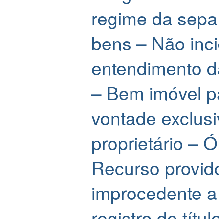
regime da sepa
bens – Não inc
entendimento 
– Bem imóvel pa
vontade exclus
proprietário – 
Recurso provido
improcedente a
registro do títul