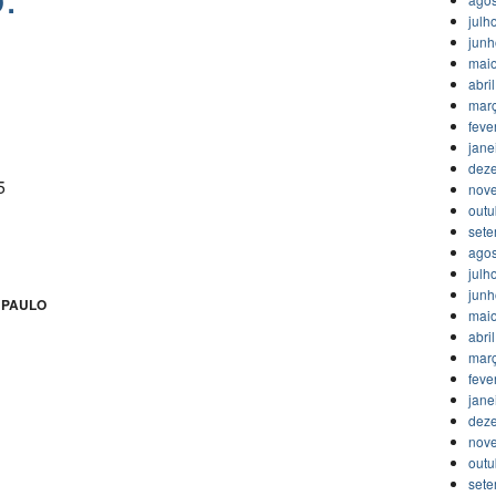
julh
jun
mai
abri
mar
feve
jane
dez
5
nov
outu
set
agos
julh
jun
 PAULO
mai
abri
mar
feve
jane
dez
nov
outu
set