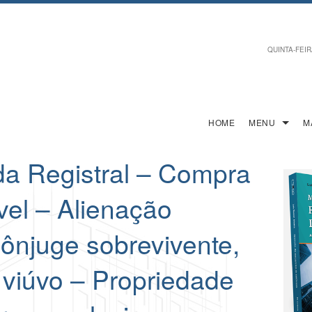
QUINTA-FEIRA
HOME
MENU
M
a Registral – Compra
vel – Alienação
cônjuge sobrevivente,
 viúvo – Propriedade