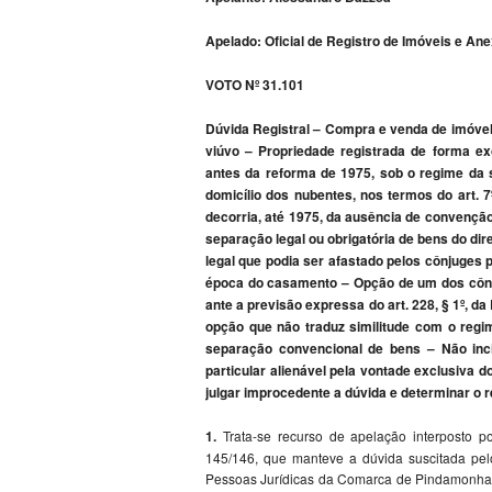
Apelado: Oficial de Registro de Imóveis e 
VOTO Nº 31.101
Dúvida Registral – Compra e venda de imóvel
viúvo – Propriedade registrada de forma ex
antes da reforma de 1975, sob o regime da 
domicílio dos nubentes, nos termos do art. 7
decorria, até 1975, da ausência de convençã
separação legal ou obrigatória de bens do dir
legal que podia ser afastado pelos cônjuges p
época do casamento – Opção de um dos cônj
ante a previsão expressa do art. 228, § 1º, d
opção que não traduz similitude com o regi
separação convencional de bens – Não in
particular alienável pela vontade exclusiva 
julgar improcedente a dúvida e determinar o re
1.
Trata-se recurso de apelação interposto
145/146, que manteve a dúvida suscitada pelo
Pessoas Jurídicas da Comarca de Pindamonhang