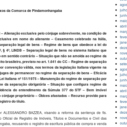
agos
julh
Anexos da Comarca de Pindamonhangaba
jun
mai
abri
mar
 – Alienação exclusiva pelo cônjuge sobrevivente, na condição de
feve
clusiva em nome do alienante – Casamento celebrado na Itália,
jane
separação legal de bens – Regime de bens que obedece a lei do
dez
º, § 4º, LINDB – Separação legal de bens no sistema italiano que
nov
o em sentido contrário – Situação que não se amolda ao regime da
outu
eito brasileiro, previsto no art. 1.641 do CC – Regime de separação
set
or convenção válida, nos termos da legislação italiana vigente na
agos
uges de permanecer no regime da separação de bens – Eficácia
julh
a Lei italiana nº 151/1975 – Manutenção do regime de separação por
jun
me da separação obrigatória – Situação que configura regime da
mai
cidência do entendimento da Súmula 377 do STF – Bem imóvel
abri
do cônjuge proprietário – Óbices afastados – Recurso provido para
mar
gistro do título.
feve
jane
dez
 por ALESSANDRO BAZZEA, visando a reforma da sentença de fls.
nov
 Oficial de Registro de Imóveis, Títulos e Documentos e Civil das
outu
aba, recusando o registro de escritura pública de compra e venda