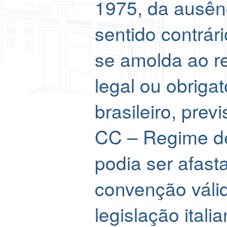
1975, da ausên
sentido contrár
se amolda ao r
legal ou obrigat
brasileiro, prev
CC – Regime de
podia ser afast
convenção váli
legislação ital