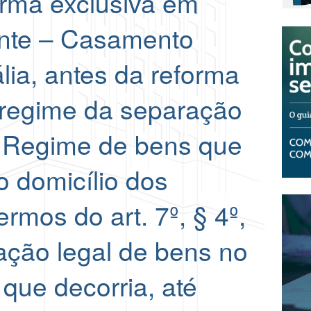
orma exclusiva em
nte – Casamento
ália, antes da reforma
 regime da separação
– Regime de bens que
o domicílio dos
rmos do art. 7º, § 4º,
ção legal de bens no
 que decorria, até