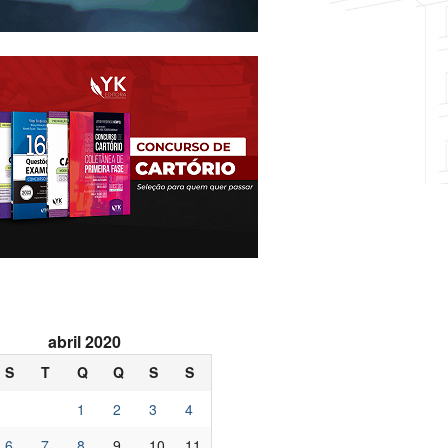
abril 2020
S
T
Q
Q
S
S
1
2
3
4
6
7
8
9
10
11