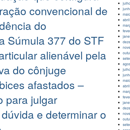
julh
ração convencional de
jun
mai
abri
idência do
mar
feve
da Súmula 377 do STF
jane
dez
nov
rticular alienável pela
outu
set
agos
iva do cônjuge
julh
jun
Óbices afastados –
mai
abri
mar
 para julgar
feve
jane
dez
 dúvida e determinar o
nov
outu
o.
set
agos