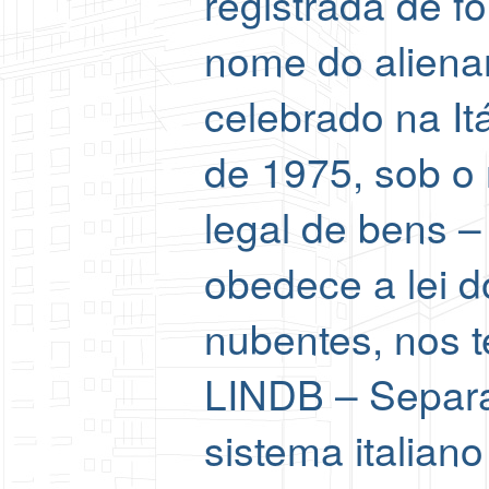
registrada de f
nome do aliena
celebrado na It
de 1975, sob o
legal de bens 
obedece a lei d
nubentes, nos te
LINDB – Separa
sistema italiano