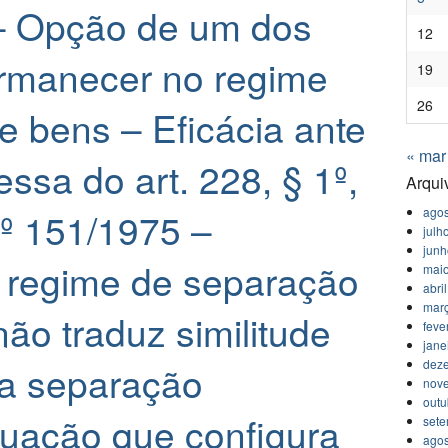
– Opção de um dos
12
rmanecer no regime
19
26
e bens – Eficácia ante
« mar
ssa do art. 228, § 1º,
Arqui
agos
nº 151/1975 –
julh
jun
 regime de separação
mai
abri
mar
ão traduz similitude
feve
jane
dez
a separação
nov
outu
ituação que configura
set
agos