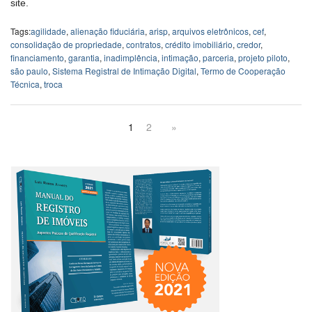
site.
Tags:
agilidade
,
alienação fiduciária
,
arisp
,
arquivos eletrônicos
,
cef
,
consolidação de propriedade
,
contratos
,
crédito imobiliário
,
credor
,
financiamento
,
garantia
,
inadimplência
,
intimação
,
parceria
,
projeto piloto
,
são paulo
,
Sistema Registral de Intimação Digital
,
Termo de Cooperação
Técnica
,
troca
1
2
»