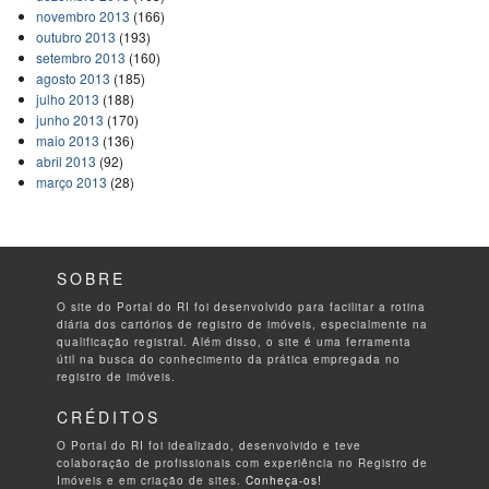
novembro 2013
(166)
outubro 2013
(193)
setembro 2013
(160)
agosto 2013
(185)
julho 2013
(188)
junho 2013
(170)
maio 2013
(136)
abril 2013
(92)
março 2013
(28)
SOBRE
O site do Portal do RI foi desenvolvido para facilitar a rotina
diária dos cartórios de registro de imóveis, especialmente na
qualificação registral. Além disso, o site é uma ferramenta
útil na busca do conhecimento da prática empregada no
registro de imóveis.
CRÉDITOS
O Portal do RI foi idealizado, desenvolvido e teve
colaboração de profissionais com experiência no Registro de
Imóveis e em criação de sites.
Conheça-os!